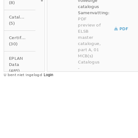
volledige
(
8
)
catalogus
Samenvatting:
Catalogus
PDF
(
5
)
preview of
PDF
ELSB
master
Certificaat
catalogue,
(
30
)
part A, 01
MCB(s)
EPLAN
Catalogus
Data
-
(
485
)
Nederlands
U bent niet ingelogd
-
2026-04-
Gegevensblad
02
-
337,95
(
4
)
MB
Instructie
BE A01
(
1
)
Elektrotec
hnische
installatie
Product
oplossinge
milieu