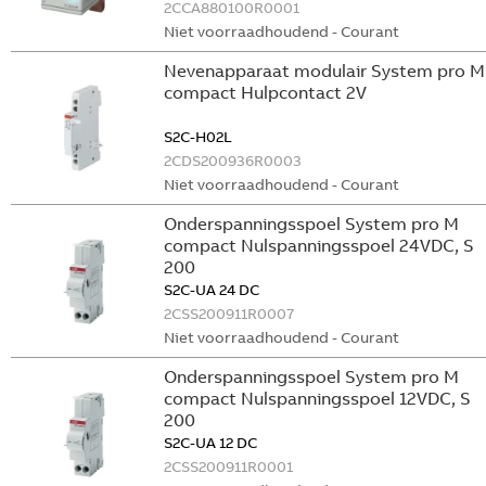
2CCA880100R0001
Niet voorraadhoudend - Courant
Nevenapparaat modulair System pro M
compact Hulpcontact 2V
S2C-H02L
2CDS200936R0003
Niet voorraadhoudend - Courant
Onderspanningsspoel System pro M
compact Nulspanningsspoel 24VDC, S
200
S2C-UA 24 DC
2CSS200911R0007
Niet voorraadhoudend - Courant
Onderspanningsspoel System pro M
compact Nulspanningsspoel 12VDC, S
200
S2C-UA 12 DC
2CSS200911R0001