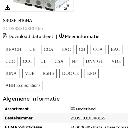
S303P-B16NA
2CDS383103R0165
Download datasheet
|
Meer informatie
REACH
CB
CCA
EAC
CB
CCA
EAC
CCC
CCC
UL
CSA
NF
DNV GL
VDE
RINA
VDE
RoHS
DOC CE
EPD
ABB EcoSolutions
Algemene informatie
Assortiment
Nederland
Bestelnummer
2CDS383103R0165
ETIM Productklasse
EC000042 - Installatieautoma