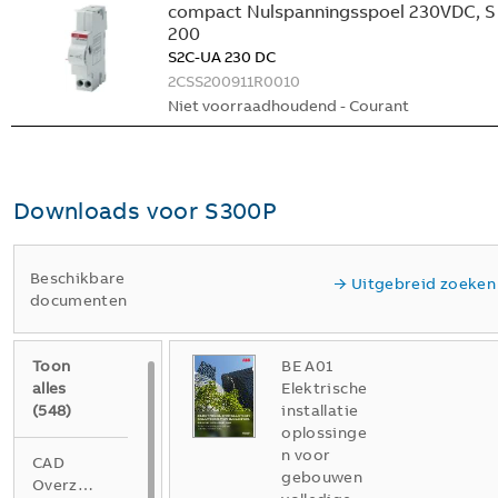
compact Nulspanningsspoel 230VDC, S
200
S2C-UA 230 DC
2CSS200911R0010
Niet voorraadhoudend - Courant
Downloads voor
S300P
Beschikbare
Uitgebreid zoeken
documenten
Toon
BE A01
alles
Elektrische
(
548
)
installatie
oplossinge
n voor
CAD
gebouwen
Overzichtstekening