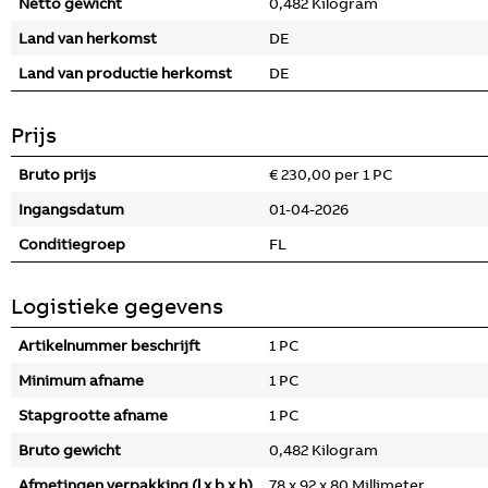
Netto gewicht
0,482 Kilogram
Land van herkomst
DE
Land van productie herkomst
DE
Prijs
Bruto prijs
€ 230,00 per 1 PC
Ingangsdatum
01-04-2026
Conditiegroep
FL
Logistieke gegevens
Artikelnummer beschrijft
1 PC
Minimum afname
1 PC
Stapgrootte afname
1 PC
Bruto gewicht
0,482 Kilogram
Afmetingen verpakking (l x b x h)
78 x 92 x 80 Millimeter