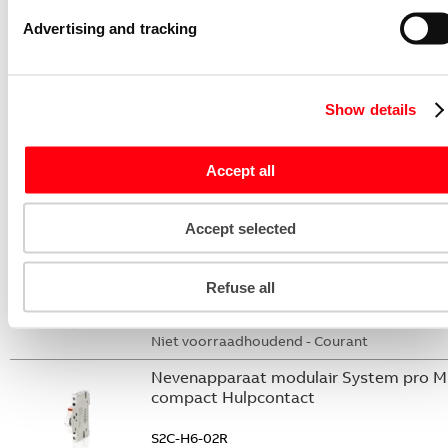
S2C-DH
Advertising and tracking
GHS2001901R0003
Niet voorraadhoudend - Courant
Stroommeettransformator System pro
Show details
M compact CMS sensor 20A TRMS
CMS-102PS
Accept all
2CCA880102R0001
Niet voorraadhoudend - Courant
Accept selected
Nevenapparaat modulair System pro M
compact Hulpcontact 2M
Refuse all
S2C-H20L
2CDS200936R0002
Niet voorraadhoudend - Courant
Nevenapparaat modulair System pro M
compact Hulpcontact
S2C-H6-02R