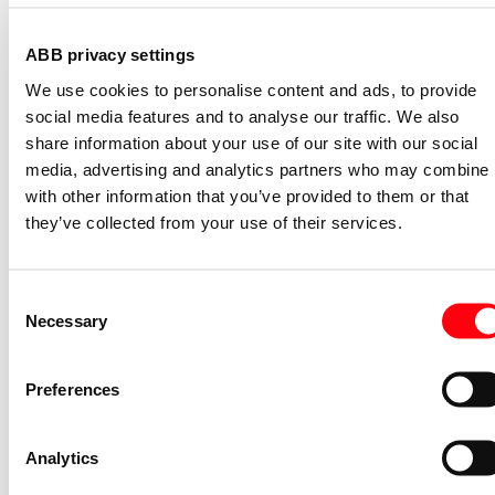
S2C-H11L
ABB privacy settings
2CDS200936R0001
We use cookies to personalise content and ads, to provide
Niet voorraadhoudend - Courant
social media features and to analyse our traffic. We also
Nevenapparaat modulair System pro M
share information about your use of our site with our social
compact Hulpcontact aan de rechterzij
media, advertising and analytics partners who may combine i
2NO
with other information that you’ve provided to them or that
S2C-H6-20R
they’ve collected from your use of their services.
2CDS200946R0002
Niet voorraadhoudend - Courant
Stroommeettransformator System pro
Consent
M compact CMS sensor 40A TRMS
Necessary
Selection
CMS-101PS
2CCA880101R0001
Preferences
Niet voorraadhoudend - Courant
Bedieningsknop voor
Analytics
vermogensschakelaar System pro M
compact Through the door operator