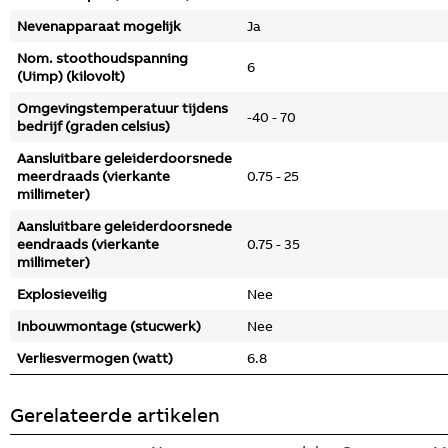
Nevenapparaat mogelijk
Ja
Nom. stoothoudspanning
6
(Uimp) (kilovolt)
Omgevingstemperatuur tijdens
-40 - 70
bedrijf (graden celsius)
Aansluitbare geleiderdoorsnede
meerdraads (vierkante
0.75 - 25
millimeter)
Aansluitbare geleiderdoorsnede
eendraads (vierkante
0.75 - 35
millimeter)
Explosieveilig
Nee
Inbouwmontage (stucwerk)
Nee
Verliesvermogen (watt)
6.8
Gerelateerde artikelen