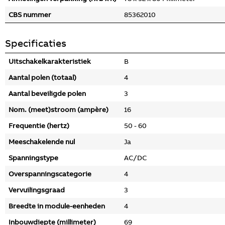
CBS nummer
85362010
Specificaties
Uitschakelkarakteristiek
B
Aantal polen (totaal)
4
Aantal beveiligde polen
3
Nom. (meet)stroom (ampère)
16
Frequentie (hertz)
50 - 60
Meeschakelende nul
Ja
Spanningstype
AC/DC
Overspanningscategorie
4
Vervuilingsgraad
3
Breedte in module-eenheden
4
Inbouwdiepte (millimeter)
69