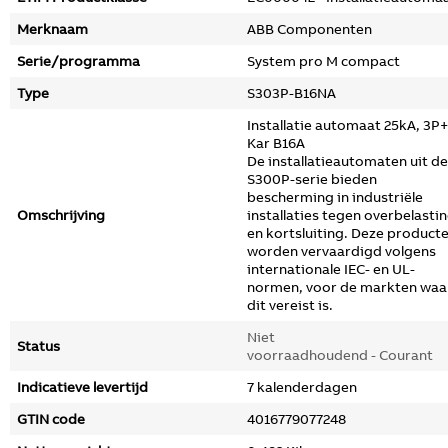
Merknaam
ABB Componenten
Serie/programma
System pro M compact
Type
S303P-B16NA
Installatie automaat 25kA, 3P
Kar B16A
De installatieautomaten uit de
S300P-serie bieden
bescherming in industriële
Omschrijving
installaties tegen overbelasti
en kortsluiting. Deze product
worden vervaardigd volgens
internationale IEC- en UL-
normen, voor de markten waa
dit vereist is.
Niet
Status
voorraadhoudend - Courant
Indicatieve levertijd
7 kalenderdagen
GTIN code
4016779077248