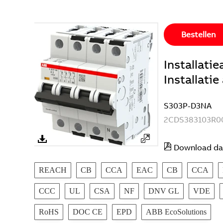
Bestellen
Installat
Installati
S303P-D3NA
2CDS383103R0
Download da
REACH
CB
CCA
EAC
CB
CCA
CCC
UL
CSA
NF
DNV GL
VDE
RoHS
DOC CE
EPD
ABB EcoSolutions