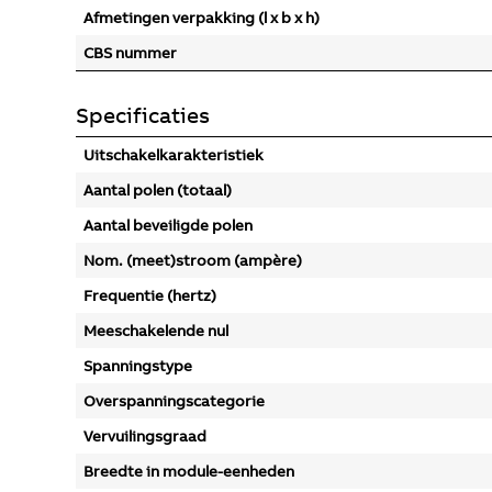
Afmetingen verpakking (l x b x h)
CBS nummer
Specificaties
Uitschakelkarakteristiek
Aantal polen (totaal)
Aantal beveiligde polen
Nom. (meet)stroom (ampère)
Frequentie (hertz)
Meeschakelende nul
Spanningstype
Overspanningscategorie
Vervuilingsgraad
Breedte in module-eenheden