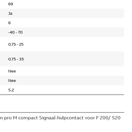
69
Ja
6
-40 - 70
0.75 - 25
0.75 - 35
Nee
Nee
5.2
 pro M compact Signaal-hulpcontact voor F 200/ S20