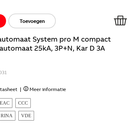
Toevoegen
ieautomaat System pro M compact
e automaat 25kA, 3P+N, Kar D 3A
031
tasheet
|
Meer informatie
EAC
CCC
RINA
VDE