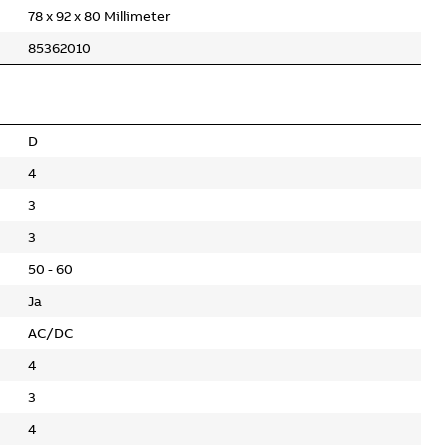
78 x 92 x 80 Millimeter
85362010
D
4
3
3
50 - 60
Ja
AC/DC
4
3
4