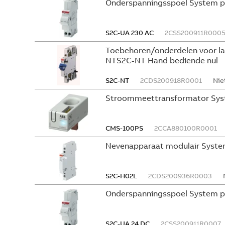
Onderspanningsspoel System p
S2C-UA 230 AC
2CSS200911R000
Toebehoren/onderdelen voor l
NTS2C-NT Hand bediende nul
S2C-NT
2CDS200918R0001
Nie
Stroommeettransformator Sys
CMS-100PS
2CCA880100R0001
Nevenapparaat modulair Syste
S2C-H02L
2CDS200936R0003
Onderspanningsspoel System p
S2C-UA 24 DC
2CSS200911R0007