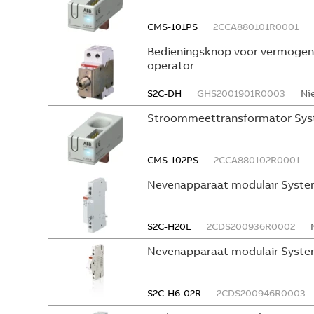
CMS-101PS
2CCA880101R0001
Bedieningsknop voor vermogen
operator
S2C-DH
GHS2001901R0003
Ni
Stroommeettransformator Sys
CMS-102PS
2CCA880102R0001
Nevenapparaat modulair Syste
S2C-H20L
2CDS200936R0002
Nevenapparaat modulair Syste
S2C-H6-02R
2CDS200946R0003