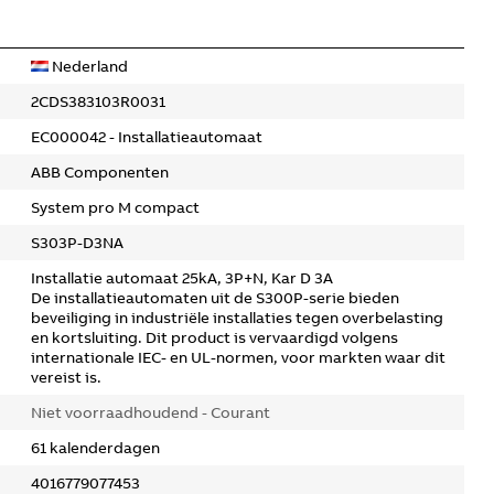
Nederland
2CDS383103R0031
EC000042 - Installatieautomaat
ABB Componenten
System pro M compact
S303P-D3NA
Installatie automaat 25kA, 3P+N, Kar D 3A
De installatieautomaten uit de S300P-serie bieden
beveiliging in industriële installaties tegen overbelasting
en kortsluiting. Dit product is vervaardigd volgens
internationale IEC- en UL-normen, voor markten waar dit
vereist is.
Niet voorraadhoudend - Courant
61 kalenderdagen
4016779077453