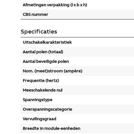
Afmetingen verpakking (l x b x h)
CBS nummer
Specificaties
Uitschakelkarakteristiek
Aantal polen (totaal)
Aantal beveiligde polen
Nom. (meet)stroom (ampère)
Frequentie (hertz)
Meeschakelende nul
Spanningstype
Overspanningscategorie
Vervuilingsgraad
Breedte in module-eenheden