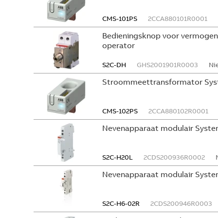
CMS-101PS
2CCA880101R0001
Bedieningsknop voor vermogen
operator
S2C-DH
GHS2001901R0003
Ni
Stroommeettransformator Sys
CMS-102PS
2CCA880102R0001
Nevenapparaat modulair Syste
S2C-H20L
2CDS200936R0002
Nevenapparaat modulair Syste
S2C-H6-02R
2CDS200946R0003