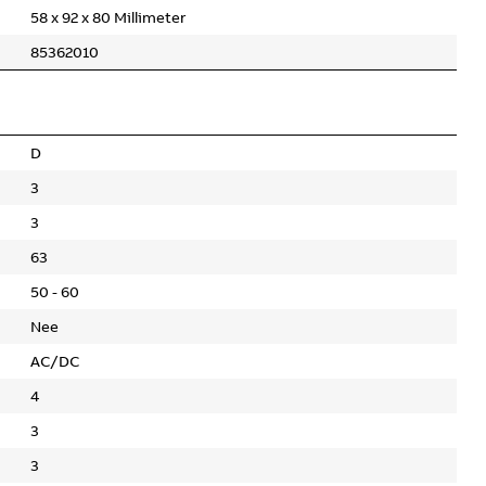
58 x 92 x 80 Millimeter
85362010
D
3
3
63
50 - 60
Nee
AC/DC
4
3
3