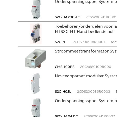
Onderspanningsspoel System p
S2C-UA 230 AC
2CSS200911R000
Toebehoren/onderdelen voor l
NTS2C-NT Hand bediende nul
S2C-NT
2CDS200918R0001
Nie
Stroommeettransformator Sys
CMS-100PS
2CCA880100R0001
Nevenapparaat modulair Syste
S2C-H02L
2CDS200936R0003
Onderspanningsspoel System p
S2C-UA 24 DC
2CSS200911R0007