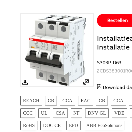
Bestellen
Installat
Installati
S303P-D63
2CDS383001R0
Download da
REACH
CB
CCA
EAC
CB
CCA
CCC
UL
CSA
NF
DNV GL
VDE
RoHS
DOC CE
EPD
ABB EcoSolutions