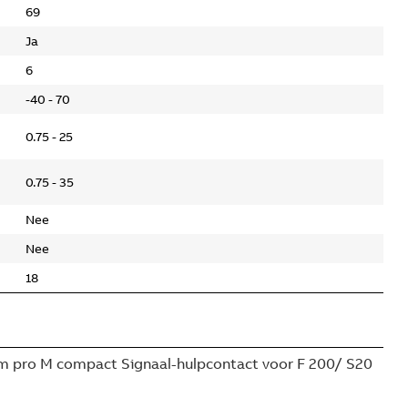
69
Ja
6
-40 - 70
0.75 - 25
0.75 - 35
Nee
Nee
18
 pro M compact Signaal-hulpcontact voor F 200/ S20