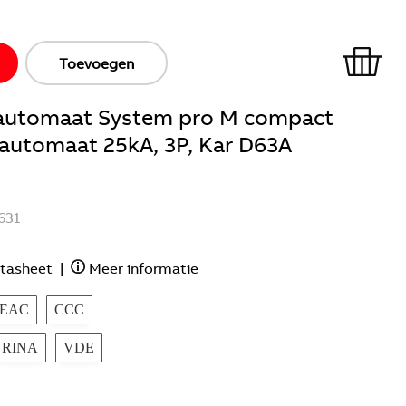
Toevoegen
ieautomaat System pro M compact
e automaat 25kA, 3P, Kar D63A
631
tasheet
|
Meer informatie
EAC
CCC
RINA
VDE