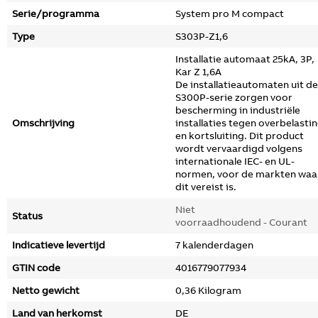
Serie/programma
System pro M compact
Type
S303P-Z1,6
Installatie automaat 25kA, 3P,
Kar Z 1,6A
De installatieautomaten uit de
S300P-serie zorgen voor
bescherming in industriële
Omschrijving
installaties tegen overbelasti
en kortsluiting. Dit product
wordt vervaardigd volgens
internationale IEC- en UL-
normen, voor de markten waa
dit vereist is.
Niet
Status
voorraadhoudend - Courant
Indicatieve levertijd
7 kalenderdagen
GTIN code
4016779077934
Netto gewicht
0,36 Kilogram
Land van herkomst
DE