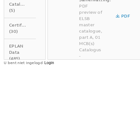
Catalogus
PDF
(
5
)
preview of
PDF
ELSB
master
Certificaat
catalogue,
(
30
)
part A, 01
MCB(s)
EPLAN
Catalogus
Data
-
(
485
)
Nederlands
U bent niet ingelogd
-
2026-04-
Gegevensblad
02
-
337,95
(
4
)
MB
Instructie
BE A01
(
1
)
Elektrotec
hnische
installatie
Product
oplossinge
milieu
n voor
conformiteitsverklaring
gebouwen
(
3
)
deel A01