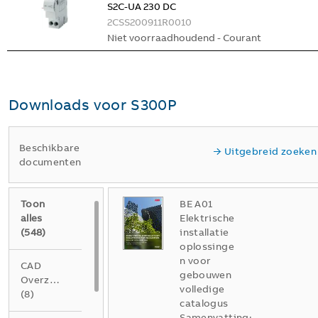
S2C-UA 230 DC
2CSS200911R0010
Niet voorraadhoudend - Courant
Downloads voor
S300P
Beschikbare
Uitgebreid zoeken
documenten
Toon
BE A01
alles
Elektrische
(
548
)
installatie
oplossinge
n voor
CAD
gebouwen
Overzichtstekening
volledige
(
8
)
catalogus
Samenvatting: