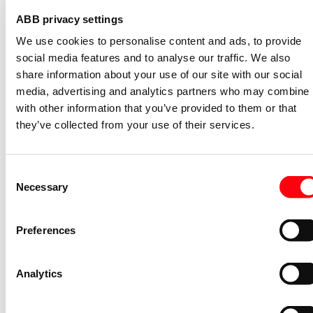
2CDS200936R0001
ABB privacy settings
Niet voorraadhoudend - Courant
We use cookies to personalise content and ads, to provide
Nevenapparaat modulair System pro M
social media features and to analyse our traffic. We also
compact Hulpcontact aan de rechterzij
share information about your use of our site with our social
2NO
media, advertising and analytics partners who may combine i
S2C-H6-20R
with other information that you’ve provided to them or that
2CDS200946R0002
they’ve collected from your use of their services.
Niet voorraadhoudend - Courant
Stroommeettransformator System pro
M compact CMS sensor 40A TRMS
Consent
Necessary
Selection
CMS-101PS
2CCA880101R0001
Niet voorraadhoudend - Courant
Preferences
Bedieningsknop voor
vermogensschakelaar System pro M
Analytics
compact Through the door operator
S2C-DH
GHS2001901R0003