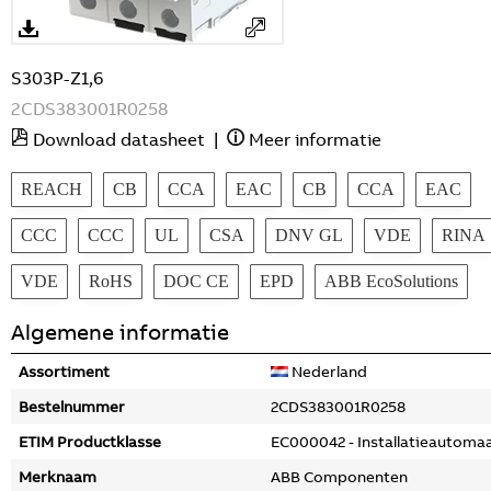
S303P-Z1,6
2CDS383001R0258
Download datasheet
|
Meer informatie
REACH
CB
CCA
EAC
CB
CCA
EAC
CCC
CCC
UL
CSA
DNV GL
VDE
RINA
VDE
RoHS
DOC CE
EPD
ABB EcoSolutions
Algemene informatie
Assortiment
Nederland
Bestelnummer
2CDS383001R0258
ETIM Productklasse
EC000042 - Installatieautoma
Merknaam
ABB Componenten