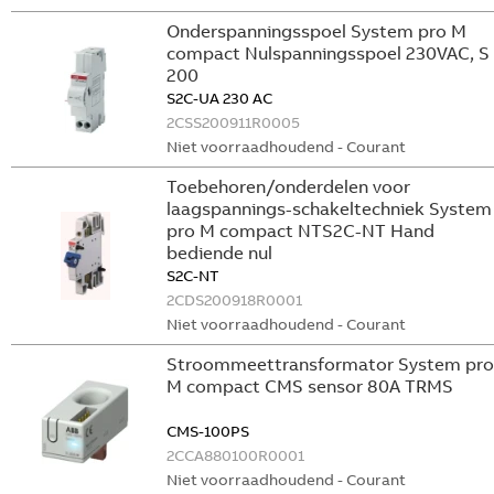
Onderspanningsspoel System pro M
compact Nulspanningsspoel 230VAC, S
200
S2C-UA 230 AC
2CSS200911R0005
Niet voorraadhoudend - Courant
Toebehoren/onderdelen voor
laagspannings-schakeltechniek System
pro M compact NTS2C-NT Hand
bediende nul
S2C-NT
2CDS200918R0001
Niet voorraadhoudend - Courant
Stroommeettransformator System pro
M compact CMS sensor 80A TRMS
CMS-100PS
2CCA880100R0001
Niet voorraadhoudend - Courant