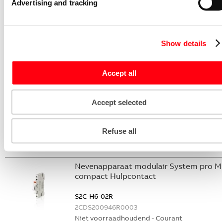
Advertising and tracking
Niet voorraadhoudend - Courant
Stroommeettransformator System pro
M compact CMS sensor 20A TRMS
Show details
CMS-102PS
2CCA880102R0001
Accept all
Niet voorraadhoudend - Courant
Nevenapparaat modulair System pro M
Accept selected
compact Hulpcontact 2M
S2C-H20L
Refuse all
2CDS200936R0002
Niet voorraadhoudend - Courant
Nevenapparaat modulair System pro M
compact Hulpcontact
S2C-H6-02R
2CDS200946R0003
Niet voorraadhoudend - Courant