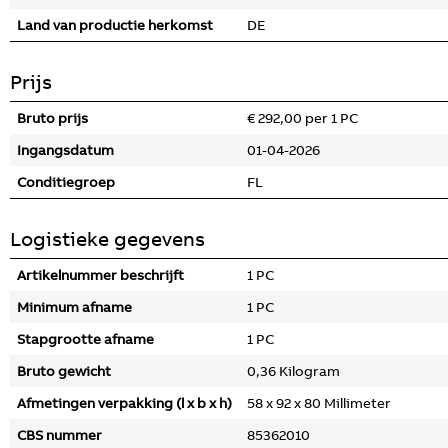
Land van productie herkomst
DE
Prijs
Bruto prijs
€ 292,00 per 1 PC
Ingangsdatum
01-04-2026
Conditiegroep
FL
Logistieke gegevens
Artikelnummer beschrijft
1 PC
Minimum afname
1 PC
Stapgrootte afname
1 PC
Bruto gewicht
0,36 Kilogram
Afmetingen verpakking (l x b x h)
58 x 92 x 80 Millimeter
CBS nummer
85362010