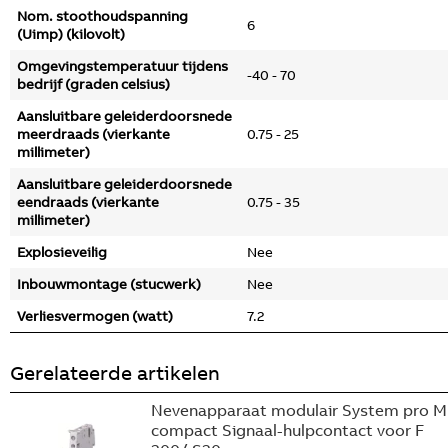
Nom. stoothoudspanning
6
(Uimp) (kilovolt)
Omgevingstemperatuur tijdens
-40 - 70
bedrijf (graden celsius)
Aansluitbare geleiderdoorsnede
meerdraads (vierkante
0.75 - 25
millimeter)
Aansluitbare geleiderdoorsnede
eendraads (vierkante
0.75 - 35
millimeter)
Explosieveilig
Nee
Inbouwmontage (stucwerk)
Nee
Verliesvermogen (watt)
7.2
Gerelateerde artikelen
Nevenapparaat modulair System pro M
compact Signaal-hulpcontact voor F