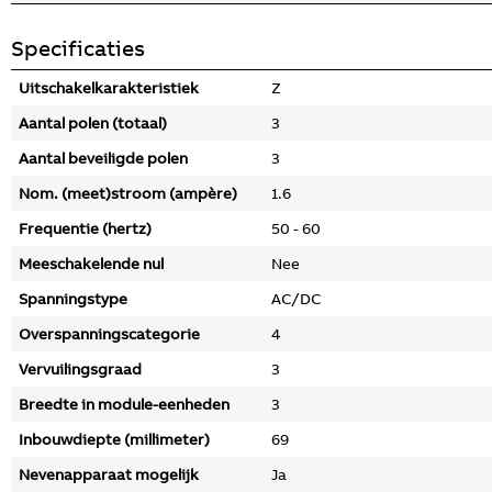
Specificaties
Uitschakelkarakteristiek
Z
Aantal polen (totaal)
3
Aantal beveiligde polen
3
Nom. (meet)stroom (ampère)
1.6
Frequentie (hertz)
50 - 60
Meeschakelende nul
Nee
Spanningstype
AC/DC
Overspanningscategorie
4
Vervuilingsgraad
3
Breedte in module-eenheden
3
Inbouwdiepte (millimeter)
69
Nevenapparaat mogelijk
Ja