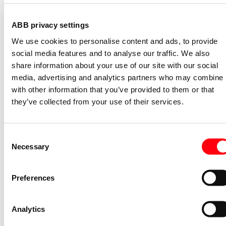
S2C-H11L
ABB privacy settings
2CDS200936R0001
We use cookies to personalise content and ads, to provide
Niet voorraadhoudend - Courant
social media features and to analyse our traffic. We also
Nevenapparaat modulair System pro M
share information about your use of our site with our social
compact Hulpcontact aan de rechterzij
media, advertising and analytics partners who may combine i
2NO
with other information that you’ve provided to them or that
S2C-H6-20R
they’ve collected from your use of their services.
2CDS200946R0002
Niet voorraadhoudend - Courant
Stroommeettransformator System pro
Consent
M compact CMS sensor 40A TRMS
Necessary
Selection
CMS-101PS
2CCA880101R0001
Preferences
Niet voorraadhoudend - Courant
Bedieningsknop voor
Analytics
vermogensschakelaar System pro M
compact Through the door operator