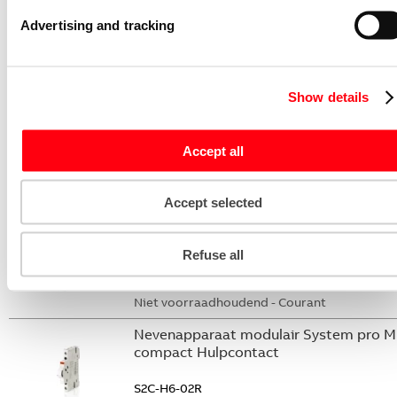
S2C-DH
Advertising and tracking
GHS2001901R0003
Niet voorraadhoudend - Courant
Stroommeettransformator System pro
Show details
M compact CMS sensor 20A TRMS
CMS-102PS
Accept all
2CCA880102R0001
Niet voorraadhoudend - Courant
Accept selected
Nevenapparaat modulair System pro M
compact Hulpcontact 2M
Refuse all
S2C-H20L
2CDS200936R0002
Niet voorraadhoudend - Courant
Nevenapparaat modulair System pro M
compact Hulpcontact
S2C-H6-02R