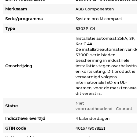
Merknaam
ABB Componenten
Serie/programma
System pro M compact
Type
S303P-C4
Installatie automaat 25kA, 3P,
Kar C 4A
De installatieautomaten van d
S300P-serie bieden
bescherming in industriële
Omschrijving
installaties tegen overbelasti
en kortsluiting. Dit product is
vervaardigd volgens
internationale IEC- en UL-
normen, voor de markten waa
dit vereist is.
Niet
Status
voorraadhoudend - Courant
Indicatieve levertijd
4 kalenderdagen
GTIN code
4016779078221