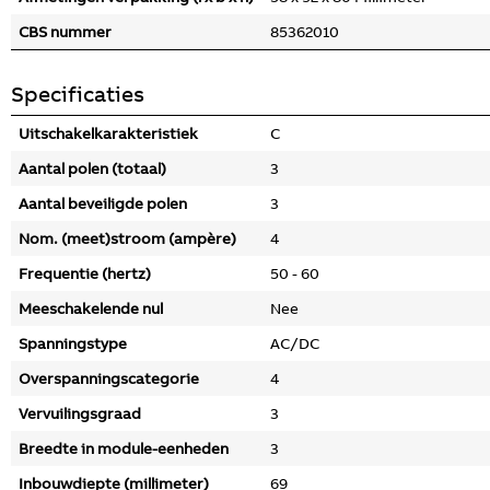
CBS nummer
85362010
Specificaties
Uitschakelkarakteristiek
C
Aantal polen (totaal)
3
Aantal beveiligde polen
3
Nom. (meet)stroom (ampère)
4
Frequentie (hertz)
50 - 60
Meeschakelende nul
Nee
Spanningstype
AC/DC
Overspanningscategorie
4
Vervuilingsgraad
3
Breedte in module-eenheden
3
Inbouwdiepte (millimeter)
69