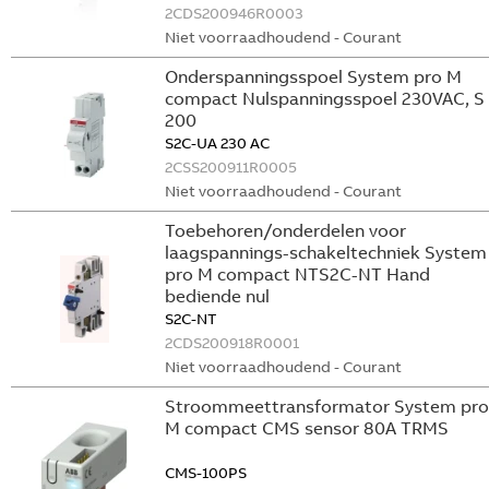
2CDS200946R0003
Niet voorraadhoudend - Courant
Onderspanningsspoel System pro M
compact Nulspanningsspoel 230VAC, S
200
S2C-UA 230 AC
2CSS200911R0005
Niet voorraadhoudend - Courant
Toebehoren/onderdelen voor
laagspannings-schakeltechniek System
pro M compact NTS2C-NT Hand
bediende nul
S2C-NT
2CDS200918R0001
Niet voorraadhoudend - Courant
Stroommeettransformator System pro
M compact CMS sensor 80A TRMS
CMS-100PS