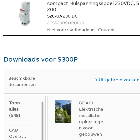
compact Nulspanningsspoel 230VDC, S
200
S2C-UA 230 DC
2CSS200911R0010
Niet voorraadhoudend - Courant
Downloads voor
S300P
Beschikbare
Uitgebreid zoeken
documenten
Toon
BE A01
alles
Elektrische
(
548
)
installatie
oplossinge
n voor
CAD
gebouwen
Overzichtstekening