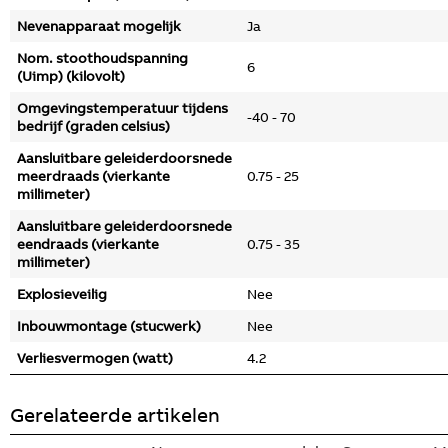
Nevenapparaat mogelijk
Ja
Nom. stoothoudspanning
6
(Uimp) (kilovolt)
Omgevingstemperatuur tijdens
-40 - 70
bedrijf (graden celsius)
Aansluitbare geleiderdoorsnede
meerdraads (vierkante
0.75 - 25
millimeter)
Aansluitbare geleiderdoorsnede
eendraads (vierkante
0.75 - 35
millimeter)
Explosieveilig
Nee
Inbouwmontage (stucwerk)
Nee
Verliesvermogen (watt)
4.2
Gerelateerde artikelen