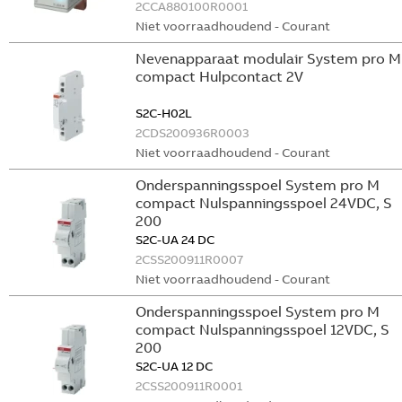
2CCA880100R0001
Niet voorraadhoudend - Courant
Nevenapparaat modulair System pro M
compact Hulpcontact 2V
S2C-H02L
2CDS200936R0003
Niet voorraadhoudend - Courant
Onderspanningsspoel System pro M
compact Nulspanningsspoel 24VDC, S
200
S2C-UA 24 DC
2CSS200911R0007
Niet voorraadhoudend - Courant
Onderspanningsspoel System pro M
compact Nulspanningsspoel 12VDC, S
200
S2C-UA 12 DC
2CSS200911R0001