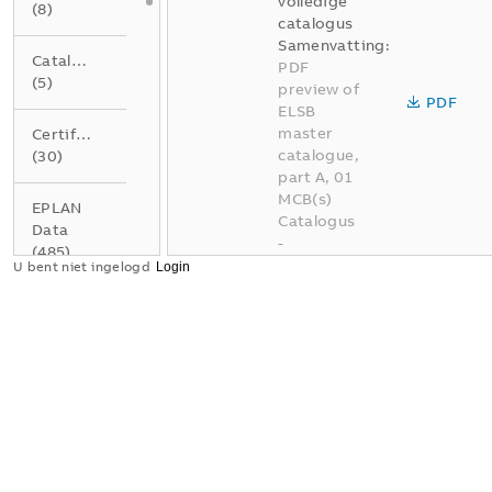
volledige
(
8
)
catalogus
Samenvatting:
Catalogus
PDF
(
5
)
preview of
PDF
ELSB
master
Certificaat
catalogue,
(
30
)
part A, 01
MCB(s)
EPLAN
Catalogus
Data
-
(
485
)
Nederlands
U bent niet ingelogd
-
2026-04-
Gegevensblad
02
-
337,95
(
4
)
MB
Instructie
BE A01
(
1
)
Elektrotec
hnische
installatie
Product
oplossinge
milieu