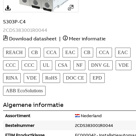
S303P-C4
2CDS383001R0044
Download datasheet
|
Meer informatie
REACH
CB
CCA
EAC
CB
CCA
EAC
CCC
CCC
UL
CSA
NF
DNV GL
VDE
RINA
VDE
RoHS
DOC CE
EPD
ABB EcoSolutions
Algemene informatie
Assortiment
Nederland
Bestelnummer
2CDS383001R0044
ETIM Productklasse
EC000042 - Installatieautoma