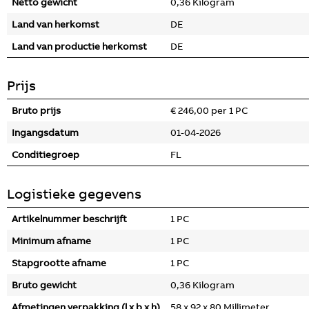
Netto gewicht
0,36 Kilogram
Land van herkomst
DE
Land van productie herkomst
DE
Prijs
Bruto prijs
€ 246,00 per 1 PC
Ingangsdatum
01-04-2026
Conditiegroep
FL
Logistieke gegevens
Artikelnummer beschrijft
1 PC
Minimum afname
1 PC
Stapgrootte afname
1 PC
Bruto gewicht
0,36 Kilogram
Afmetingen verpakking (l x b x h)
58 x 92 x 80 Millimeter