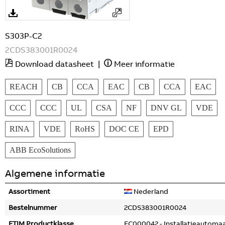
S303P-C2
2CDS383001R0024
Download datasheet
|
Meer informatie
REACH
CB
CCA
EAC
CB
CCA
EAC
CCC
CCC
UL
CSA
NF
DNV GL
VDE
RINA
VDE
RoHS
DOC CE
EPD
ABB EcoSolutions
Algemene informatie
Assortiment
Nederland
Bestelnummer
2CDS383001R0024
ETIM Productklasse
EC000042 - Installatieautoma