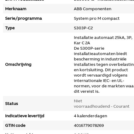
Merknaam
ABB Componenten
Serie/programma
System pro M compact
Type
S303P-C2
Installatie automaat 25kA, 3P,
Kar C 2A
De S300P-serie
installatieautomaten biedt
bescherming in industriële
Omschrijving
installaties tegen overbelasti
en kortsluiting. Dit product
wordt vervaardigd volgens
internationale IEC- en UL-
normen, voor de markten waa
dit vereist is.
Niet
Status
voorraadhoudend - Courant
Indicatieve levertijd
4 kalenderdagen
GTIN code
4016779078269