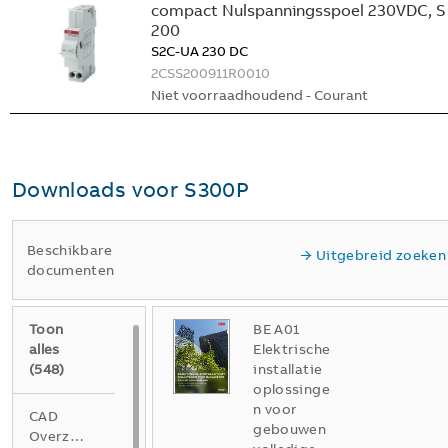
compact Nulspanningsspoel 230VDC, S
200
S2C-UA 230 DC
2CSS200911R0010
Niet voorraadhoudend - Courant
Downloads voor
S300P
Beschikbare
Uitgebreid zoeken
documenten
Toon
BE A01
alles
Elektrische
(
548
)
installatie
oplossinge
n voor
CAD
gebouwen
Overzichtstekening