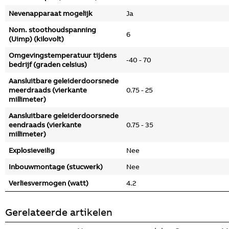
Nevenapparaat mogelijk
Ja
Nom. stoothoudspanning
6
(Uimp) (kilovolt)
Omgevingstemperatuur tijdens
-40 - 70
bedrijf (graden celsius)
Aansluitbare geleiderdoorsnede
meerdraads (vierkante
0.75 - 25
millimeter)
Aansluitbare geleiderdoorsnede
eendraads (vierkante
0.75 - 35
millimeter)
Explosieveilig
Nee
Inbouwmontage (stucwerk)
Nee
Verliesvermogen (watt)
4.2
Gerelateerde artikelen