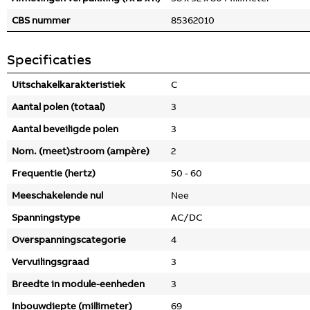
CBS nummer
85362010
Specificaties
Uitschakelkarakteristiek
C
Aantal polen (totaal)
3
Aantal beveiligde polen
3
Nom. (meet)stroom (ampère)
2
Frequentie (hertz)
50 - 60
Meeschakelende nul
Nee
Spanningstype
AC/DC
Overspanningscategorie
4
Vervuilingsgraad
3
Breedte in module-eenheden
3
Inbouwdiepte (millimeter)
69