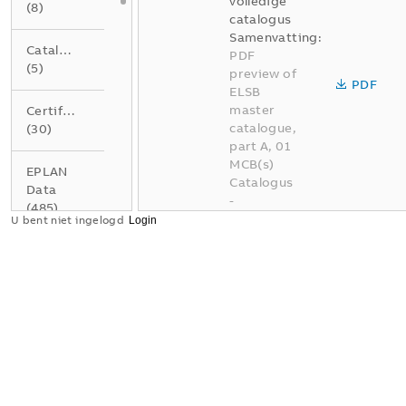
volledige
(
8
)
catalogus
Samenvatting:
Catalogus
PDF
(
5
)
preview of
PDF
ELSB
master
Certificaat
catalogue,
(
30
)
part A, 01
MCB(s)
EPLAN
Catalogus
Data
-
(
485
)
Nederlands
U bent niet ingelogd
-
2026-04-
Gegevensblad
02
-
337,95
(
4
)
MB
Instructie
BE A01
(
1
)
Elektrotec
hnische
installatie
Product
oplossinge
milieu