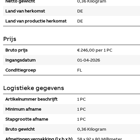
Netto gewicht
0,36 Kilogram
Land van herkomst
DE
Land van productie herkomst
DE
Prijs
Bruto prijs
€ 246,00 per 1 PC
Ingangsdatum
01-04-2026
Conditiegroep
FL
Logistieke gegevens
Artikelnummer beschrijft
1 PC
Minimum afname
1 PC
Stapgrootte afname
1 PC
Bruto gewicht
0,36 Kilogram
Afmetingen verpakking (l x b x h)
58 x 92 x 80 Millimeter