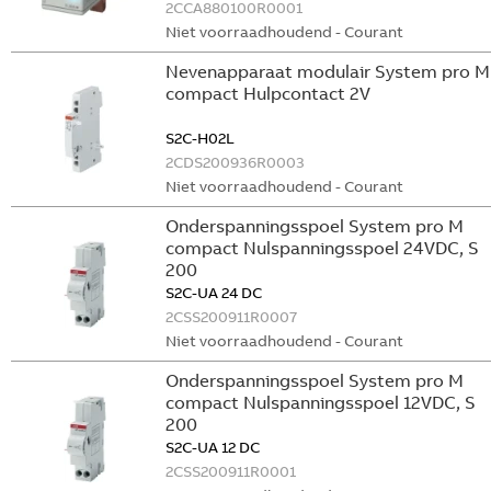
2CCA880100R0001
Niet voorraadhoudend - Courant
Nevenapparaat modulair System pro M
compact Hulpcontact 2V
S2C-H02L
2CDS200936R0003
Niet voorraadhoudend - Courant
Onderspanningsspoel System pro M
compact Nulspanningsspoel 24VDC, S
200
S2C-UA 24 DC
2CSS200911R0007
Niet voorraadhoudend - Courant
Onderspanningsspoel System pro M
compact Nulspanningsspoel 12VDC, S
200
S2C-UA 12 DC
2CSS200911R0001