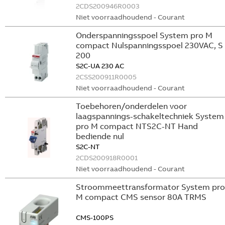
2CDS200946R0003
Niet voorraadhoudend - Courant
Onderspanningsspoel System pro M
compact Nulspanningsspoel 230VAC, S
200
S2C-UA 230 AC
2CSS200911R0005
Niet voorraadhoudend - Courant
Toebehoren/onderdelen voor
laagspannings-schakeltechniek System
pro M compact NTS2C-NT Hand
bediende nul
S2C-NT
2CDS200918R0001
Niet voorraadhoudend - Courant
Stroommeettransformator System pro
M compact CMS sensor 80A TRMS
CMS-100PS