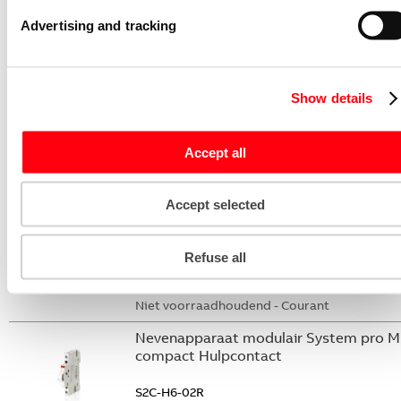
S2C-DH
Advertising and tracking
GHS2001901R0003
Niet voorraadhoudend - Courant
Stroommeettransformator System pro
Show details
M compact CMS sensor 20A TRMS
CMS-102PS
Accept all
2CCA880102R0001
Niet voorraadhoudend - Courant
Accept selected
Nevenapparaat modulair System pro M
compact Hulpcontact 2M
Refuse all
S2C-H20L
2CDS200936R0002
Niet voorraadhoudend - Courant
Nevenapparaat modulair System pro M
compact Hulpcontact
S2C-H6-02R