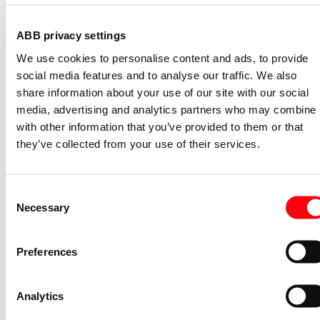
S2C-H11L
ABB privacy settings
2CDS200936R0001
We use cookies to personalise content and ads, to provide
Niet voorraadhoudend - Courant
social media features and to analyse our traffic. We also
Nevenapparaat modulair System pro M
share information about your use of our site with our social
compact Hulpcontact aan de rechterzij
media, advertising and analytics partners who may combine i
2NO
with other information that you’ve provided to them or that
S2C-H6-20R
they’ve collected from your use of their services.
2CDS200946R0002
Niet voorraadhoudend - Courant
Stroommeettransformator System pro
Consent
M compact CMS sensor 40A TRMS
Necessary
Selection
CMS-101PS
2CCA880101R0001
Preferences
Niet voorraadhoudend - Courant
Bedieningsknop voor
Analytics
vermogensschakelaar System pro M
compact Through the door operator