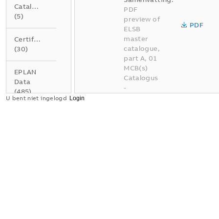
Catalogus
PDF
(
5
)
preview of
PDF
ELSB
master
Certificaat
catalogue,
(
30
)
part A, 01
MCB(s)
EPLAN
Catalogus
Data
-
(
485
)
Nederlands
U bent niet ingelogd
-
2026-04-
Gegevensblad
02
-
337,95
(
4
)
MB
Instructie
BE A01
(
1
)
Elektrotec
hnische
installatie
Product
oplossinge
milieu
n voor
conformiteitsverklaring
gebouwen
(
3
)
deel A01