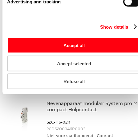
Advertising and tracking
Niet voorraadhoudend - Courant
Stroommeettransformator System pro
M compact CMS sensor 20A TRMS
Show details
CMS-102PS
2CCA880102R0001
Accept all
Niet voorraadhoudend - Courant
Nevenapparaat modulair System pro M
Accept selected
compact Hulpcontact 2M
S2C-H20L
Refuse all
2CDS200936R0002
Niet voorraadhoudend - Courant
Nevenapparaat modulair System pro M
compact Hulpcontact
S2C-H6-02R
2CDS200946R0003
Niet voorraadhoudend - Courant