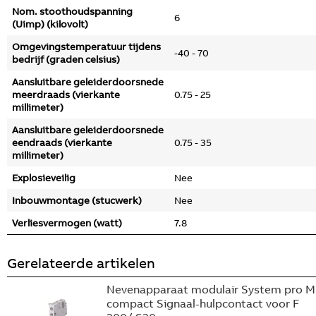
Nom. stoothoudspanning
6
(Uimp) (kilovolt)
Omgevingstemperatuur tijdens
-40 - 70
bedrijf (graden celsius)
Aansluitbare geleiderdoorsnede
meerdraads (vierkante
0.75 - 25
millimeter)
Aansluitbare geleiderdoorsnede
eendraads (vierkante
0.75 - 35
millimeter)
Explosieveilig
Nee
Inbouwmontage (stucwerk)
Nee
Verliesvermogen (watt)
7.8
Gerelateerde artikelen
Nevenapparaat modulair System pro M
compact Signaal-hulpcontact voor F