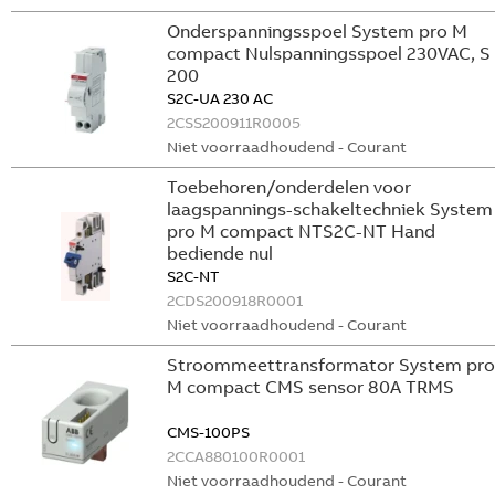
Onderspanningsspoel System pro M
compact Nulspanningsspoel 230VAC, S
200
S2C-UA 230 AC
2CSS200911R0005
Niet voorraadhoudend - Courant
Toebehoren/onderdelen voor
laagspannings-schakeltechniek System
pro M compact NTS2C-NT Hand
bediende nul
S2C-NT
2CDS200918R0001
Niet voorraadhoudend - Courant
Stroommeettransformator System pro
M compact CMS sensor 80A TRMS
CMS-100PS
2CCA880100R0001
Niet voorraadhoudend - Courant