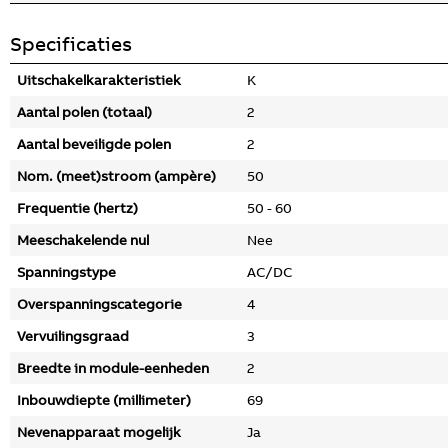
Specificaties
Uitschakelkarakteristiek
K
Aantal polen (totaal)
2
Aantal beveiligde polen
2
Nom. (meet)stroom (ampère)
50
Frequentie (hertz)
50 - 60
Meeschakelende nul
Nee
Spanningstype
AC/DC
Overspanningscategorie
4
Vervuilingsgraad
3
Breedte in module-eenheden
2
Inbouwdiepte (millimeter)
69
Nevenapparaat mogelijk
Ja