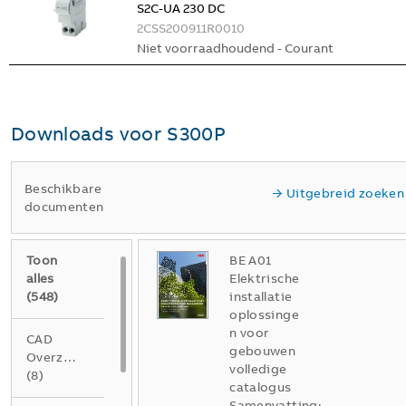
S2C-UA 230 DC
2CSS200911R0010
Niet voorraadhoudend - Courant
Downloads voor
S300P
Beschikbare
Uitgebreid zoeken
documenten
Toon
BE A01
alles
Elektrische
(
548
)
installatie
oplossinge
n voor
CAD
gebouwen
Overzichtstekening
volledige
(
8
)
catalogus
Samenvatting: