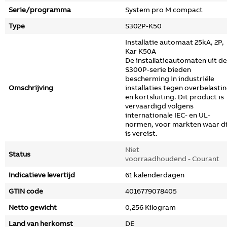
Serie/programma
System pro M compact
Type
S302P-K50
Installatie automaat 25kA, 2P,
Kar K50A
De installatieautomaten uit de
S300P-serie bieden
bescherming in industriële
Omschrijving
installaties tegen overbelasti
en kortsluiting. Dit product is
vervaardigd volgens
internationale IEC- en UL-
normen, voor markten waar di
is vereist.
Niet
Status
voorraadhoudend - Courant
Indicatieve levertijd
61 kalenderdagen
GTIN code
4016779078405
Netto gewicht
0,256 Kilogram
Land van herkomst
DE