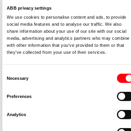
2CDS200936R0001
ABB privacy settings
Niet voorraadhoudend - Courant
We use cookies to personalise content and ads, to provide
Nevenapparaat modulair System pro M
social media features and to analyse our traffic. We also
compact Hulpcontact aan de rechterzij
share information about your use of our site with our social
2NO
media, advertising and analytics partners who may combine i
S2C-H6-20R
with other information that you’ve provided to them or that
2CDS200946R0002
they’ve collected from your use of their services.
Niet voorraadhoudend - Courant
Stroommeettransformator System pro
M compact CMS sensor 40A TRMS
Consent
Necessary
Selection
CMS-101PS
2CCA880101R0001
Niet voorraadhoudend - Courant
Preferences
Bedieningsknop voor
vermogensschakelaar System pro M
Analytics
compact Through the door operator
S2C-DH
GHS2001901R0003