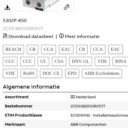
S302P-K50
2CDS382001R0577
Download datasheet
|
Meer informatie
REACH
CB
CCA
EAC
CB
CCA
EAC
CCC
CCC
UL
CSA
DNV GL
VDE
RINA
VDE
RoHS
DOC CE
EPD
ABB EcoSolutions
Algemene informatie
Assortiment
Nederland
Bestelnummer
2CDS382001R0577
ETIM Productklasse
EC000042 - Installatieautoma
Merknaam
ABB Componenten