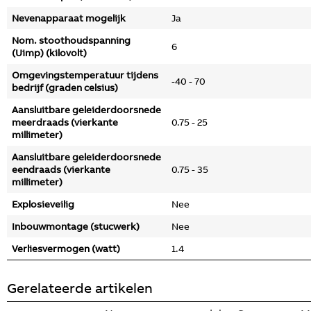
Nevenapparaat mogelijk
Ja
Nom. stoothoudspanning
6
(Uimp) (kilovolt)
Omgevingstemperatuur tijdens
-40 - 70
bedrijf (graden celsius)
Aansluitbare geleiderdoorsnede
meerdraads (vierkante
0.75 - 25
millimeter)
Aansluitbare geleiderdoorsnede
eendraads (vierkante
0.75 - 35
millimeter)
Explosieveilig
Nee
Inbouwmontage (stucwerk)
Nee
Verliesvermogen (watt)
1.4
Gerelateerde artikelen