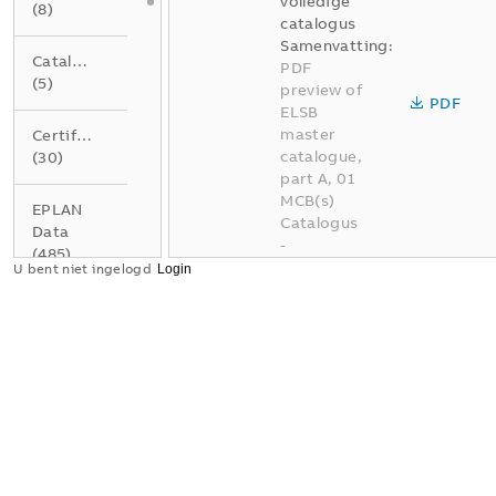
volledige
(
8
)
catalogus
Samenvatting:
Catalogus
PDF
(
5
)
preview of
PDF
ELSB
master
Certificaat
catalogue,
(
30
)
part A, 01
MCB(s)
EPLAN
Catalogus
Data
-
(
485
)
Nederlands
U bent niet ingelogd
-
2026-04-
Gegevensblad
02
-
337,95
(
4
)
MB
Instructie
BE A01
(
1
)
Elektrotec
hnische
installatie
Product
oplossinge
milieu