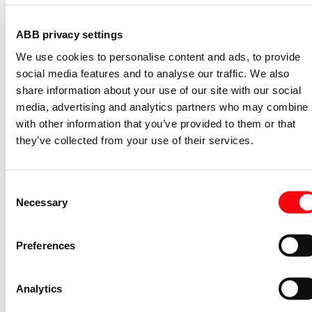
S2C-H11L
ABB privacy settings
2CDS200936R0001
We use cookies to personalise content and ads, to provide
Niet voorraadhoudend - Courant
social media features and to analyse our traffic. We also
Nevenapparaat modulair System pro M
share information about your use of our site with our social
compact Hulpcontact aan de rechterzij
media, advertising and analytics partners who may combine i
2NO
with other information that you’ve provided to them or that
S2C-H6-20R
they’ve collected from your use of their services.
2CDS200946R0002
Niet voorraadhoudend - Courant
Stroommeettransformator System pro
Consent
M compact CMS sensor 40A TRMS
Necessary
Selection
CMS-101PS
2CCA880101R0001
Preferences
Niet voorraadhoudend - Courant
Bedieningsknop voor
Analytics
vermogensschakelaar System pro M
compact Through the door operator