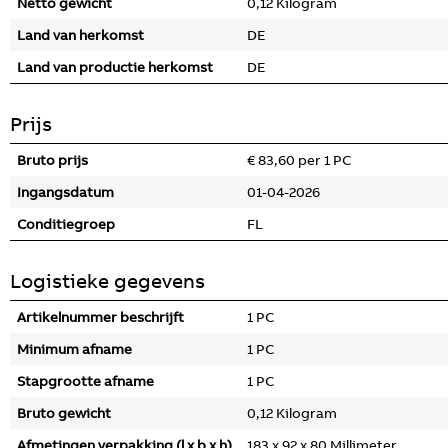
Netto gewicht
0,12 Kilogram
Land van herkomst
DE
Land van productie herkomst
DE
Prijs
Bruto prijs
€ 83,60 per 1 PC
Ingangsdatum
01-04-2026
Conditiegroep
FL
Logistieke gegevens
Artikelnummer beschrijft
1 PC
Minimum afname
1 PC
Stapgrootte afname
1 PC
Bruto gewicht
0,12 Kilogram
Afmetingen verpakking (l x b x h)
183 x 92 x 80 Millimeter