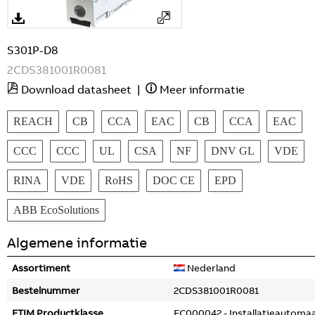
S301P-D8
2CDS381001R0081
Download datasheet
|
Meer informatie
REACH
CB
CCA
EAC
CB
CCA
EAC
CCC
CCC
UL
CSA
NF
DNV GL
VDE
RINA
VDE
RoHS
DOC CE
EPD
ABB EcoSolutions
Algemene informatie
Assortiment
Nederland
Bestelnummer
2CDS381001R0081
ETIM Productklasse
EC000042 - Installatieautoma