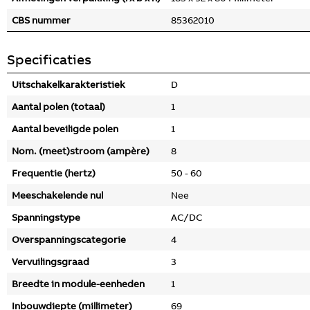
CBS nummer
85362010
Specificaties
Uitschakelkarakteristiek
D
Aantal polen (totaal)
1
Aantal beveiligde polen
1
Nom. (meet)stroom (ampère)
8
Frequentie (hertz)
50 - 60
Meeschakelende nul
Nee
Spanningstype
AC/DC
Overspanningscategorie
4
Vervuilingsgraad
3
Breedte in module-eenheden
1
Inbouwdiepte (millimeter)
69