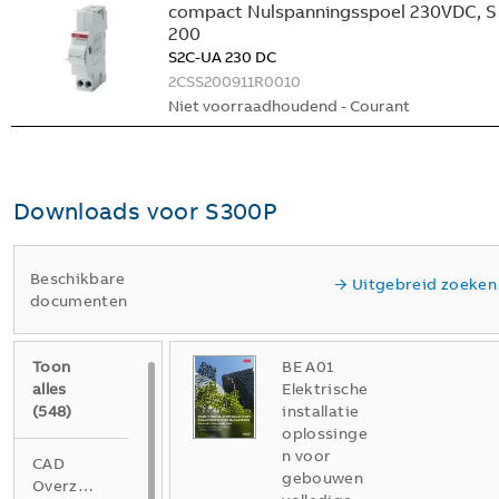
compact Nulspanningsspoel 230VDC, S
200
S2C-UA 230 DC
2CSS200911R0010
Niet voorraadhoudend - Courant
Downloads voor
S300P
Beschikbare
Uitgebreid zoeken
documenten
Toon
BE A01
alles
Elektrische
(
548
)
installatie
oplossinge
n voor
CAD
gebouwen
Overzichtstekening