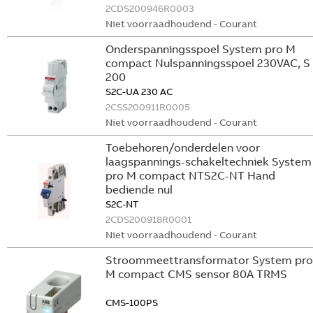
2CDS200946R0003
Niet voorraadhoudend - Courant
Onderspanningsspoel System pro M
compact Nulspanningsspoel 230VAC, S
200
S2C-UA 230 AC
2CSS200911R0005
Niet voorraadhoudend - Courant
Toebehoren/onderdelen voor
laagspannings-schakeltechniek System
pro M compact NTS2C-NT Hand
bediende nul
S2C-NT
2CDS200918R0001
Niet voorraadhoudend - Courant
Stroommeettransformator System pro
M compact CMS sensor 80A TRMS
CMS-100PS