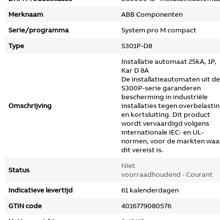
Merknaam
ABB Componenten
Serie/programma
System pro M compact
Type
S301P-D8
Installatie automaat 25kA, 1P,
Kar D 8A
De installatieautomaten uit de
S300P-serie garanderen
bescherming in industriële
Omschrijving
installaties tegen overbelasti
en kortsluiting. Dit product
wordt vervaardigd volgens
internationale IEC- en UL-
normen, voor de markten waa
dit vereist is.
Niet
Status
voorraadhoudend - Courant
Indicatieve levertijd
61 kalenderdagen
GTIN code
4016779080576