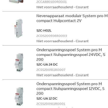
2CCA880100R0001
Niet voorraadhoudend - Courant
Nevenapparaat modulair System pro M
compact Hulpcontact 2V
S2C-H02L
2CDS200936R0003
Niet voorraadhoudend - Courant
Onderspanningsspoel System pro M
compact Nulspanningsspoel 24VDC, S
200
S2C-UA 24 DC
2CSS200911R0007
Niet voorraadhoudend - Courant
Onderspanningsspoel System pro M
compact Nulspanningsspoel 12VDC, S
200
S2C-UA 12 DC
2CSS200911R0001