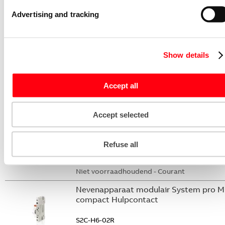
S2C-DH
Advertising and tracking
GHS2001901R0003
Niet voorraadhoudend - Courant
Stroommeettransformator System pro
Show details
M compact CMS sensor 20A TRMS
CMS-102PS
Accept all
2CCA880102R0001
Niet voorraadhoudend - Courant
Accept selected
Nevenapparaat modulair System pro M
compact Hulpcontact 2M
Refuse all
S2C-H20L
2CDS200936R0002
Niet voorraadhoudend - Courant
Nevenapparaat modulair System pro M
compact Hulpcontact
S2C-H6-02R