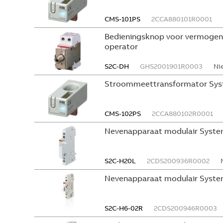
CMS-101PS
2CCA880101R0001
Bedieningsknop voor vermogen
operator
S2C-DH
GHS2001901R0003
Ni
Stroommeettransformator Sys
CMS-102PS
2CCA880102R0001
Nevenapparaat modulair Syste
S2C-H20L
2CDS200936R0002
Nevenapparaat modulair Syste
S2C-H6-02R
2CDS200946R0003