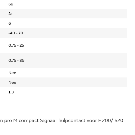
69
Ja
6
-40 - 70
0.75 - 25
0.75 - 35
Nee
Nee
1.3
 pro M compact Signaal-hulpcontact voor F 200/ S20