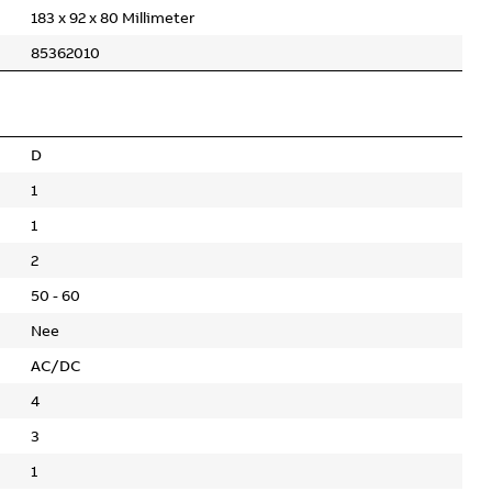
183 x 92 x 80 Millimeter
85362010
D
1
1
2
50 - 60
Nee
AC/DC
4
3
1