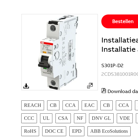
Bestellen
Installat
Installati
S301P-D2
2CDS381001R0
Download da
REACH
CB
CCA
EAC
CB
CCA
CCC
UL
CSA
NF
DNV GL
VDE
RoHS
DOC CE
EPD
ABB EcoSolutions