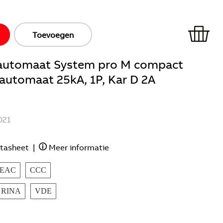
Toevoegen
ieautomaat System pro M compact
e automaat 25kA, 1P, Kar D 2A
021
tasheet
|
Meer informatie
EAC
CCC
RINA
VDE