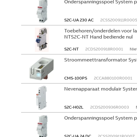
Onderspanningsspoel System p
S2C-UA 230 AC
2CSS200911R000
Toebehoren/onderdelen voor l
NTS2C-NT Hand bediende nul
S2C-NT
2CDS200918R0001
Nie
Stroommeettransformator Sys
CMS-100PS
2CCA880100R0001
Nevenapparaat modulair Syste
S2C-H02L
2CDS200936R0003
Onderspanningsspoel System p
S2C-UA 24 DC
2CSS200911R0007