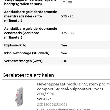
-25 - 55
bedrijf (graden celsius)
Aansluitbare geleiderdoorsnede
meerdraads (vierkante
0.75 - 25
millimeter)
Aansluitbare geleiderdoorsnede
eendraads (vierkante
0.75 - 35
millimeter)
Explosieveilig
Nee
Inbouwmontage (stucwerk)
Nee
Verliesvermogen (watt)
5.16
Gerelateerde artikelen
Nevenapparaat modulair System pro M
compact Signaal-hulpcontact voor F
200/ S20
S2C-H6R
2CDS200912R0001
Niet voorraadhoudend - Courant