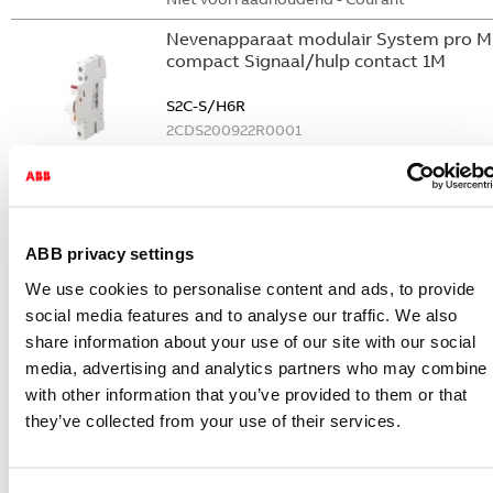
Nevenapparaat modulair System pro M
compact Signaal/hulp contact 1M
S2C-S/H6R
2CDS200922R0001
Niet voorraadhoudend - Courant
Nevenapparaat modulair System pro M
compact Hulpcontact
ABB privacy settings
S2C-H6-11R
2CDS200946R0001
We use cookies to personalise content and ads, to provide
Niet voorraadhoudend - Courant
social media features and to analyse our traffic. We also
share information about your use of our site with our social
Nevenapparaat modulair System pro M
media, advertising and analytics partners who may combine i
compact Hulpcontact 1M+1V
with other information that you’ve provided to them or that
S2C-H11L
they’ve collected from your use of their services.
2CDS200936R0001
Niet voorraadhoudend - Courant