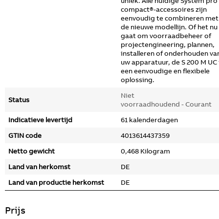
uniek. Alle huidige System pro
compact®-accessoires zijn
eenvoudig te combineren met
de nieuwe modellijn. Of het nu
gaat om voorraadbeheer of
projectengineering, plannen,
installeren of onderhouden va
uw apparatuur, de S 200 M UC 
een eenvoudige en flexibele
oplossing.
Niet
Status
voorraadhoudend - Courant
Indicatieve levertijd
61 kalenderdagen
GTIN code
4013614437359
Netto gewicht
0,468 Kilogram
Land van herkomst
DE
Land van productie herkomst
DE
Prijs