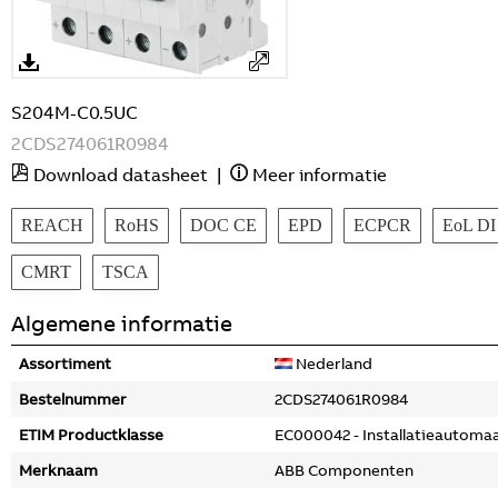
S204M-C0.5UC
2CDS274061R0984
Download datasheet
|
Meer informatie
REACH
RoHS
DOC CE
EPD
ECPCR
EoL DI
CMRT
TSCA
Algemene informatie
Assortiment
Nederland
Bestelnummer
2CDS274061R0984
ETIM Productklasse
EC000042 - Installatieautoma
Merknaam
ABB Componenten