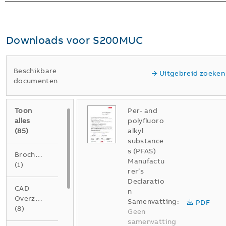
Downloads voor
S200MUC
Beschikbare
Uitgebreid zoeken
documenten
Toon
Per- and
alles
polyfluoro
(
85
)
alkyl
substance
s (PFAS)
Brochure
Manufactu
(
1
)
rer’s
Declaratio
CAD
n
Overzichtstekening
Samenvatting:
PDF
(
8
)
Geen
samenvatting