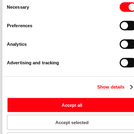
Consent
Nevenapparaat modulair System pro M
Necessary
Selection
compact Hulpcontact aan de rechterzij
2NO
S2C-H6-20R
Preferences
2CDS200946R0002
Niet voorraadhoudend - Courant
Analytics
Nevenapparaat modulair System pro M
compact S2C-H10 Bottom-fitting
auxiliary contact
Advertising and tracking
S2C-H10
2CDS200970R0032
Niet voorraadhoudend - Courant
Show details
Stroommeettransformator System pro
M compact CMS sensor 40A TRMS
Accept all
CMS-101PS
2CCA880101R0001
Niet voorraadhoudend - Courant
Accept selected
Bedieningsknop voor