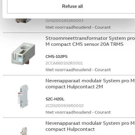
vermogensschakelaar System pro M
Refuse all
compact Through the door operator
S2C-DH
GHS2001901R0003
Niet voorraadhoudend - Courant
Stroommeettransformator System pro
M compact CMS sensor 20A TRMS
CMS-102PS
2CCA880102R0001
Niet voorraadhoudend - Courant
Nevenapparaat modulair System pro M
compact Hulpcontact 2M
S2C-H20L
2CDS200936R0002
Niet voorraadhoudend - Courant
Nevenapparaat modulair System pro M
compact Hulpcontact