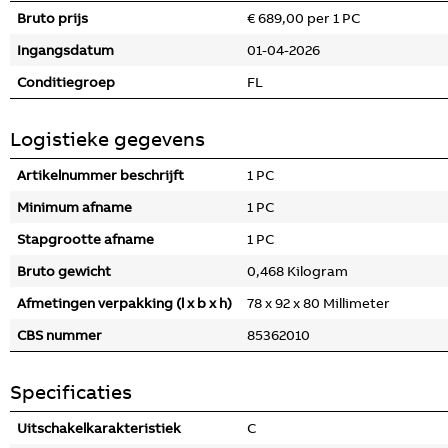
Bruto prijs
€ 689,00 per 1 PC
Ingangsdatum
01-04-2026
Conditiegroep
FL
Logistieke gegevens
Artikelnummer beschrijft
1 PC
Minimum afname
1 PC
Stapgrootte afname
1 PC
Bruto gewicht
0,468 Kilogram
Afmetingen verpakking (l x b x h)
78 x 92 x 80 Millimeter
CBS nummer
85362010
Specificaties
Uitschakelkarakteristiek
C