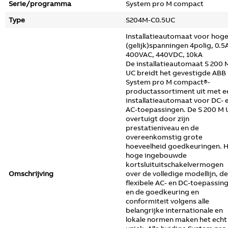
Serie/programma
System pro M compact
Type
S204M-C0.5UC
Installatieautomaat voor hog
(gelijk)spanningen 4polig, 0.5
400VAC, 440VDC, 10kA
De installatieautomaat S 200 
UC breidt het gevestigde ABB
System pro M compact®-
productassortiment uit met e
installatieautomaat voor DC- 
AC-toepassingen. De S 200 M 
overtuigt door zijn
prestatieniveau en de
overeenkomstig grote
hoeveelheid goedkeuringen. 
hoge ingebouwde
kortsluituitschakelvermogen
Omschrijving
over de volledige modellijn, de
flexibele AC- en DC-toepassin
en de goedkeuring en
conformiteit volgens alle
belangrijke internationale en
lokale normen maken het echt