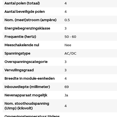
Aantal polen (totaal)
4
Aantal beveiligde polen
4
Nom. (meet)stroom (ampère)
0.5
Energiebegrenzingsklasse
3
Frequentie (hertz)
50 - 60
Meeschakelende nul
Nee
Spanningstype
AC/DC
Overspanningscategorie
3
Vervuilingsgraad
3
Breedte in module-eenheden
4
Inbouwdiepte (millimeter)
69
Nevenapparaat mogelijk
Ja
Nom. stoothoudspanning
4
(Uimp) (kilovolt)
Omgevingstemperatuur tijdens