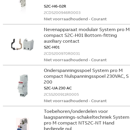
S2C-H6-02R
2CDS200946R0003
Niet voorraadhoudend - Courant
Nevenapparaat modulair System pro M
compact S2C-H01 Bottom-fitting
auxiliary contact
S2C-H01
2CDS200970R0031
Niet voorraadhoudend - Courant
Onderspanningsspoel System pro M
compact Nulspanningsspoel 230VAC, S
200
S2C-UA 230 AC
2CSS200911R0005
Niet voorraadhoudend - Courant
Toebehoren/onderdelen voor
laagspannings-schakeltechniek System
pro M compact NTS2C-NT Hand
bediende nul