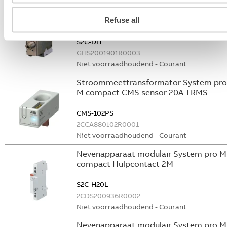
Bedieningsknop voor
Refuse all
vermogensschakelaar System pro M
compact Through the door operator
S2C-DH
GHS2001901R0003
Niet voorraadhoudend - Courant
Stroommeettransformator System pro
M compact CMS sensor 20A TRMS
CMS-102PS
2CCA880102R0001
Niet voorraadhoudend - Courant
Nevenapparaat modulair System pro M
compact Hulpcontact 2M
S2C-H20L
2CDS200936R0002
Niet voorraadhoudend - Courant
Nevenapparaat modulair System pro M