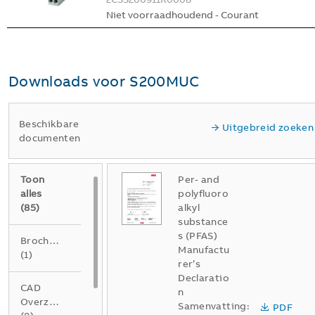
Niet voorraadhoudend - Courant
Downloads voor
S200MUC
Beschikbare
Uitgebreid zoeken
documenten
Toon
Per- and
alles
polyfluoro
(
85
)
alkyl
substance
s (PFAS)
Brochure
Manufactu
(
1
)
rer’s
Declaratio
CAD
n
Overzichtstekening
Samenvatting:
PDF