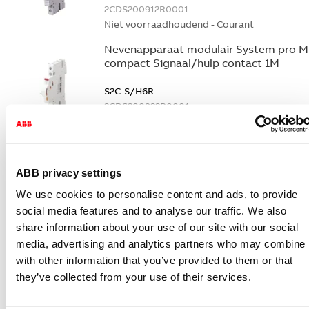
2CDS200912R0001
Niet voorraadhoudend - Courant
Nevenapparaat modulair System pro M
compact Signaal/hulp contact 1M
S2C-S/H6R
2CDS200922R0001
Niet voorraadhoudend - Courant
Nevenapparaat modulair System pro M
compact Hulpcontact
ABB privacy settings
S2C-H6-11R
We use cookies to personalise content and ads, to provide
2CDS200946R0001
social media features and to analyse our traffic. We also
Niet voorraadhoudend - Courant
share information about your use of our site with our social
Nevenapparaat modulair System pro M
media, advertising and analytics partners who may combine i
compact Hulpcontact 1M+1V
with other information that you’ve provided to them or that
they’ve collected from your use of their services.
S2C-H11L
2CDS200936R0001