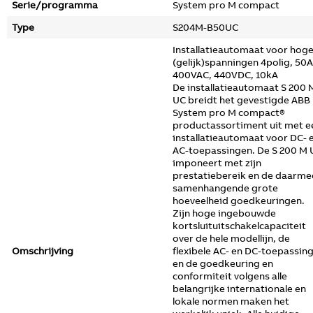
Serie/programma
System pro M compact
Type
S204M-B50UC
Installatieautomaat voor hog
(gelijk)spanningen 4polig, 50A
400VAC, 440VDC, 10kA
De installatieautomaat S 200 
UC breidt het gevestigde ABB
System pro M compact®
productassortiment uit met e
installatieautomaat voor DC- 
AC-toepassingen. De S 200 M 
imponeert met zijn
prestatiebereik en de daarme
samenhangende grote
hoeveelheid goedkeuringen.
Zijn hoge ingebouwde
kortsluituitschakelcapaciteit
over de hele modellijn, de
Omschrijving
flexibele AC- en DC-toepassin
en de goedkeuring en
conformiteit volgens alle
belangrijke internationale en
lokale normen maken het