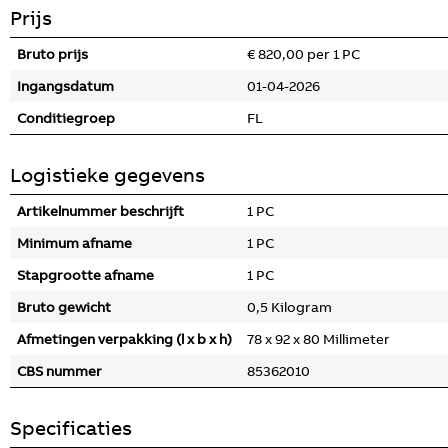
Prijs
Bruto prijs
€ 820,00 per 1 PC
Ingangsdatum
01-04-2026
Conditiegroep
FL
Logistieke gegevens
Artikelnummer beschrijft
1 PC
Minimum afname
1 PC
Stapgrootte afname
1 PC
Bruto gewicht
0,5 Kilogram
Afmetingen verpakking (l x b x h)
78 x 92 x 80 Millimeter
CBS nummer
85362010
Specificaties