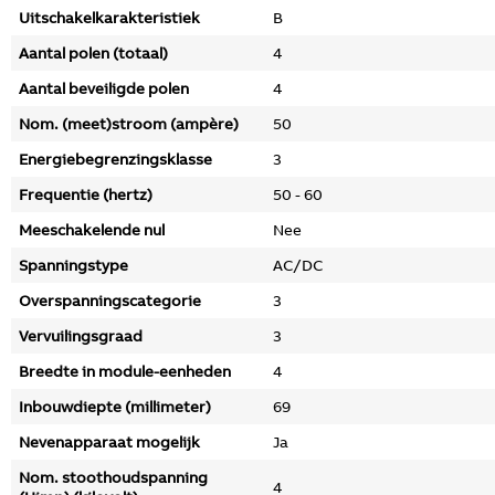
Uitschakelkarakteristiek
B
Aantal polen (totaal)
4
Aantal beveiligde polen
4
Nom. (meet)stroom (ampère)
50
Energiebegrenzingsklasse
3
Frequentie (hertz)
50 - 60
Meeschakelende nul
Nee
Spanningstype
AC/DC
Overspanningscategorie
3
Vervuilingsgraad
3
Breedte in module-eenheden
4
Inbouwdiepte (millimeter)
69
Nevenapparaat mogelijk
Ja
Nom. stoothoudspanning
4