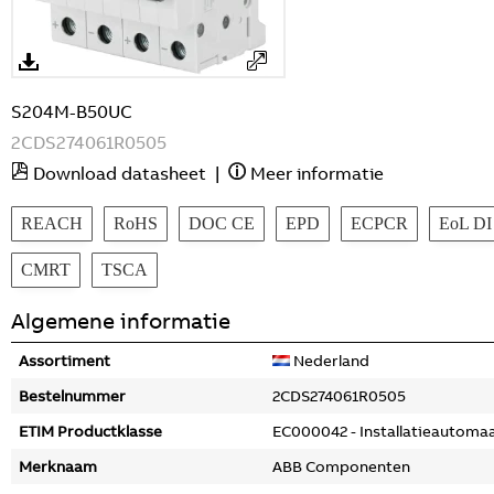
S204M-B50UC
2CDS274061R0505
Download datasheet
|
Meer informatie
REACH
RoHS
DOC CE
EPD
ECPCR
EoL DI
CMRT
TSCA
Algemene informatie
Assortiment
Nederland
Bestelnummer
2CDS274061R0505
ETIM Productklasse
EC000042 - Installatieautoma
Merknaam
ABB Componenten