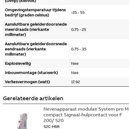
(Uimp) (kilovolt)
Omgevingstemperatuur tijdens
-25 - 55
bedrijf (graden celsius)
Aansluitbare geleiderdoorsnede
meerdraads (vierkante
0.75 - 25
millimeter)
Aansluitbare geleiderdoorsnede
eendraads (vierkante
0.75 - 35
millimeter)
Explosieveilig
Nee
Inbouwmontage (stucwerk)
Nee
Verliesvermogen (watt)
17.92
Gerelateerde artikelen
Nevenapparaat modulair System pro M
compact Signaal-hulpcontact voor F
200/ S20
S2C-H6R