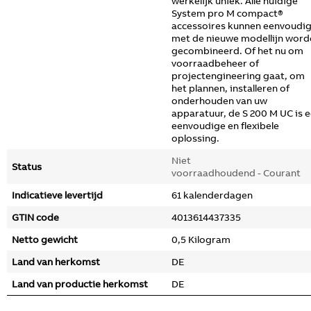
werkelijk uniek. Alle huidige
System pro M compact®
accessoires kunnen eenvoudi
met de nieuwe modellijn word
gecombineerd. Of het nu om
voorraadbeheer of
projectengineering gaat, om
het plannen, installeren of
onderhouden van uw
apparatuur, de S 200 M UC is 
eenvoudige en flexibele
oplossing.
Niet
Status
voorraadhoudend - Courant
Indicatieve levertijd
61 kalenderdagen
GTIN code
4013614437335
Netto gewicht
0,5 Kilogram
Land van herkomst
DE
Land van productie herkomst
DE