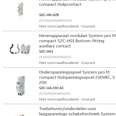
compact Hulpcontact
S2C-H6-02R
2CDS200946R0003
Niet voorraadhoudend - Courant
Nevenapparaat modulair System pro M
compact S2C-H01 Bottom-fitting
auxiliary contact
S2C-H01
2CDS200970R0031
Niet voorraadhoudend - Courant
Onderspanningsspoel System pro M
compact Nulspanningsspoel 230VAC, S
200
S2C-UA 230 AC
2CSS200911R0005
Niet voorraadhoudend - Courant
Toebehoren/onderdelen voor
laagspannings-schakeltechniek System