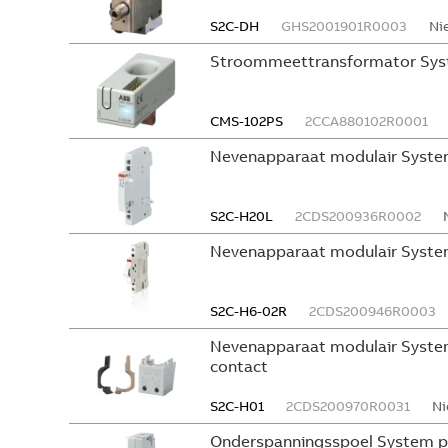
S2C-DH
GHS2001901R0003
Ni
Stroommeettransformator Sys
CMS-102PS
2CCA880102R0001
Nevenapparaat modulair Syste
S2C-H20L
2CDS200936R0002
Nevenapparaat modulair Syste
S2C-H6-02R
2CDS200946R0003
Nevenapparaat modulair System
contact
S2C-H01
2CDS200970R0031
Ni
Onderspanningsspoel System p