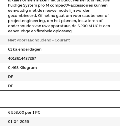
lokale normen maken het product werkelijk uniek. Alle
huidige System pro M compact®-accessoires kunnen
eenvoudig met de nieuwe modellijn worden
gecombineerd. Of het nu gaat om voorraadbeheer of
projectengineering, om het plannen, installeren of
onderhouden van uw apparatuur, de S 200 M UC is een
eenvoudige en flexibele oplossing.
Niet voorraadhoudend - Courant
61 kalenderdagen
4013614437267
0,468 Kilogram
DE
DE
€ 553,00 per 1 PC
01-04-2026