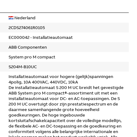
Nederland
2CDS274061R0105
EC000042 - Installatieautomaat
ABB Componenten
System pro M compact
S204M-B10UC
Installatieautomaat voor hogere (gelijk)spanningen
4polig, 10A 400VAC, 440VDC, 10kA
De installatieautomaat S 200 M UC breidt het gevestigde
ABB System pro M compact®-assortiment uit met een
installatieautomaat voor DC- en AC-toepassingen. De S
200 M UC overtuigt door zijn prestatiespectrum en de
daarmee samenhangende grote hoeveelheid
goedkeuringen. De hoge ingebouwde
kortsluitafschakelcapaciteit over de volledige modellijn,
de flexibele AC- en DC-toepassing en de goedkeuring en
conformiteit volgens alle belangrijke internationale en