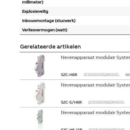
millimeter)
Explosieveilig
Inbouwmontage (stucwerk)
Verliesvermogen (watt)
Gerelateerde artikelen
Nevenapparaat modulair System
S2C-H6R
2CDS200912R0001
Ni
Nevenapparaat modulair Syste
S2C-S/H6R
2CDS200922R0001
Nevenapparaat modulair Syste
S2C-H6-11R
2CDS200946R0001