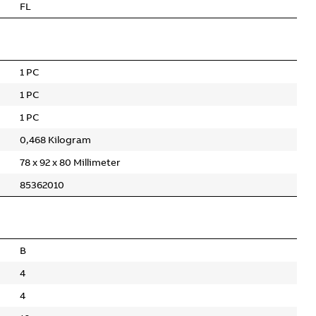
FL
1 PC
1 PC
1 PC
0,468 Kilogram
78 x 92 x 80 Millimeter
85362010
B
4
4