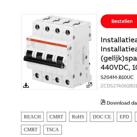
Bestellen
Installat
Installati
(gelijk)sp
440VDC, 1
S204M-B10UC
2CDS274061R0
Download da
REACH
CMRT
RoHS
DOC CE
EPD
CMRT
TSCA