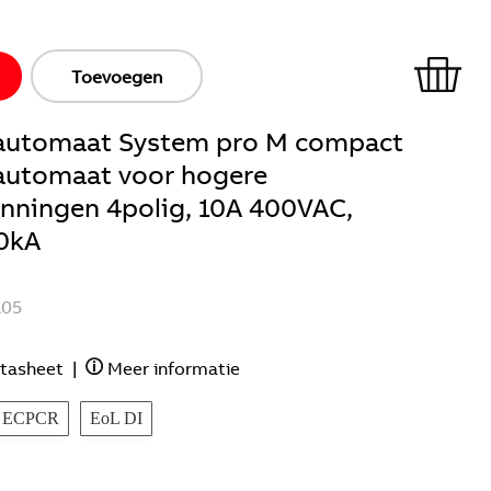
Toevoegen
ieautomaat System pro M compact
eautomaat voor hogere
anningen 4polig, 10A 400VAC,
0kA
105
tasheet
|
Meer informatie
ECPCR
EoL DI