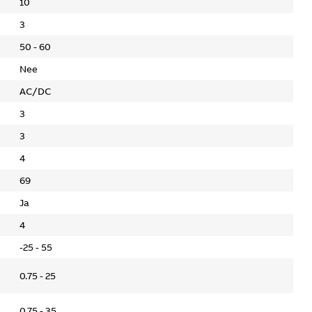
10
3
50 - 60
Nee
AC/DC
3
3
4
69
Ja
4
-25 - 55
0.75 - 25
0.75 - 35