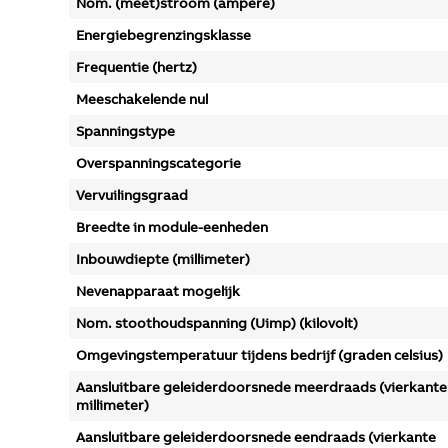
Nom. (meet)stroom (ampère)
Energiebegrenzingsklasse
Frequentie (hertz)
Meeschakelende nul
Spanningstype
Overspanningscategorie
Vervuilingsgraad
Breedte in module-eenheden
Inbouwdiepte (millimeter)
Nevenapparaat mogelijk
Nom. stoothoudspanning (Uimp) (kilovolt)
Omgevingstemperatuur tijdens bedrijf (graden celsius)
Aansluitbare geleiderdoorsnede meerdraads (vierkante
millimeter)
Aansluitbare geleiderdoorsnede eendraads (vierkante