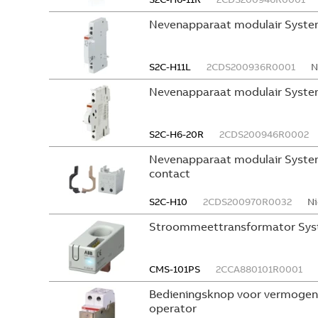
Nevenapparaat modulair Syste
S2C-H11L
2CDS200936R0001
N
Nevenapparaat modulair System
S2C-H6-20R
2CDS200946R0002
Nevenapparaat modulair System
contact
S2C-H10
2CDS200970R0032
Ni
Stroommeettransformator Sys
CMS-101PS
2CCA880101R0001
Bedieningsknop voor vermogen
operator