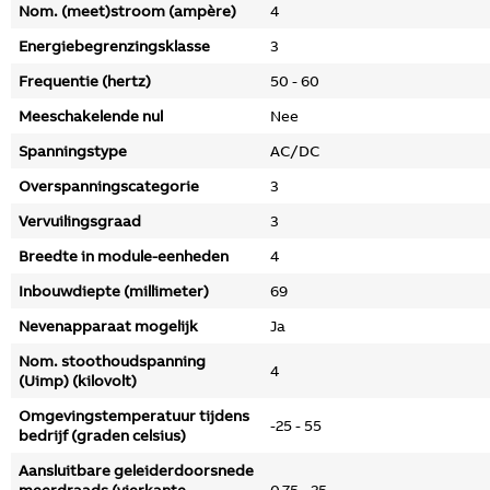
Nom. (meet)stroom (ampère)
4
Energiebegrenzingsklasse
3
Frequentie (hertz)
50 - 60
Meeschakelende nul
Nee
Spanningstype
AC/DC
Overspanningscategorie
3
Vervuilingsgraad
3
Breedte in module-eenheden
4
Inbouwdiepte (millimeter)
69
Nevenapparaat mogelijk
Ja
Nom. stoothoudspanning
4
(Uimp) (kilovolt)
Omgevingstemperatuur tijdens
-25 - 55
bedrijf (graden celsius)
Aansluitbare geleiderdoorsnede