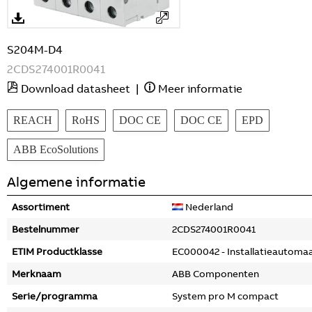
S204M-D4
2CDS274001R0041
Download datasheet
|
Meer informatie
REACH
RoHS
DOC CE
DOC CE
EPD
ABB EcoSolutions
Algemene informatie
Assortiment
Nederland
Bestelnummer
2CDS274001R0041
ETIM Productklasse
EC000042 - Installatieautoma
Merknaam
ABB Componenten
Serie/programma
System pro M compact