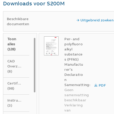
Downloads voor
S200M
Beschikbare
Uitgebreid zoeken
documenten
Toon
Per- and
alles
polyfluoro
(
128
)
alkyl
substance
s (PFAS)
CAD
Manufactu
Overzichtstekening
rer’s
(
8
)
Declaratio
n
Certificaat
Samenvatting:
PDF
(
98
)
Geen
samenvatting
beschikbaar
Instructie
Verklaring
(
3
)
van