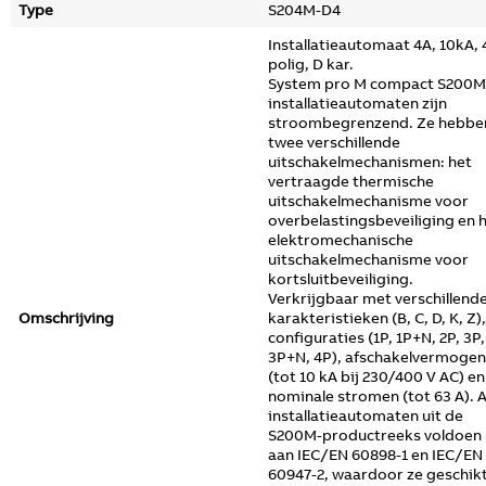
Type
S204M-D4
Installatieautomaat 4A, 10kA, 
polig, D kar.
System pro M compact S200M
installatieautomaten zijn
stroombegrenzend. Ze hebbe
twee verschillende
uitschakelmechanismen: het
vertraagde thermische
uitschakelmechanisme voor
overbelastingsbeveiliging en 
elektromechanische
uitschakelmechanisme voor
kortsluitbeveiliging.
Verkrijgbaar met verschillend
Omschrijving
karakteristieken (B, C, D, K, Z),
configuraties (1P, 1P+N, 2P, 3P,
3P+N, 4P), afschakelvermogen
(tot 10 kA bij 230/400 V AC) en
nominale stromen (tot 63 A). A
installatieautomaten uit de
S200M-productreeks voldoen
aan IEC/EN 60898-1 en IEC/EN
60947-2, waardoor ze geschik