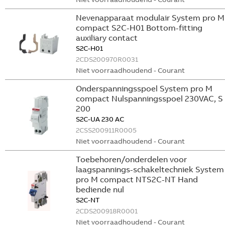
Nevenapparaat modulair System pro M
compact S2C-H01 Bottom-fitting
auxiliary contact
S2C-H01
2CDS200970R0031
Niet voorraadhoudend - Courant
Onderspanningsspoel System pro M
compact Nulspanningsspoel 230VAC, S
200
S2C-UA 230 AC
2CSS200911R0005
Niet voorraadhoudend - Courant
Toebehoren/onderdelen voor
laagspannings-schakeltechniek System
pro M compact NTS2C-NT Hand
bediende nul
S2C-NT
2CDS200918R0001
Niet voorraadhoudend - Courant