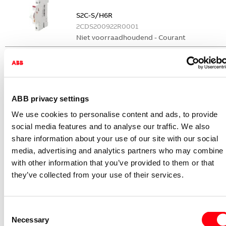
S2C-S/H6R
2CDS200922R0001
Niet voorraadhoudend - Courant
Nevenapparaat modulair System pro M
compact Hulpcontact
S2C-H6-11R
2CDS200946R0001
ABB privacy settings
Niet voorraadhoudend - Courant
We use cookies to personalise content and ads, to provide
Nevenapparaat modulair System pro M
social media features and to analyse our traffic. We also
compact Hulpcontact 1M+1V
share information about your use of our site with our social
media, advertising and analytics partners who may combine i
S2C-H11L
with other information that you’ve provided to them or that
2CDS200936R0001
they’ve collected from your use of their services.
Niet voorraadhoudend - Courant
Nevenapparaat modulair System pro M
compact Hulpcontact aan de rechterzij
Consent
2NO
Necessary
Selection