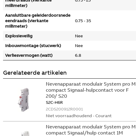
meerdraads (vierkante
0.75 - 25
millimeter)
Aansluitbare geleiderdoorsnede
eendraads (vierkante
0.75 - 35
millimeter)
Explosieveilig
Nee
Inbouwmontage (stucwerk)
Nee
Verliesvermogen (watt)
6.8
Gerelateerde artikelen
Nevenapparaat modulair System pro M
compact Signaal-hulpcontact voor F
200/ S20
S2C-H6R
2CDS200912R0001
Niet voorraadhoudend - Courant
Nevenapparaat modulair System pro M
compact Signaal/hulp contact 1M