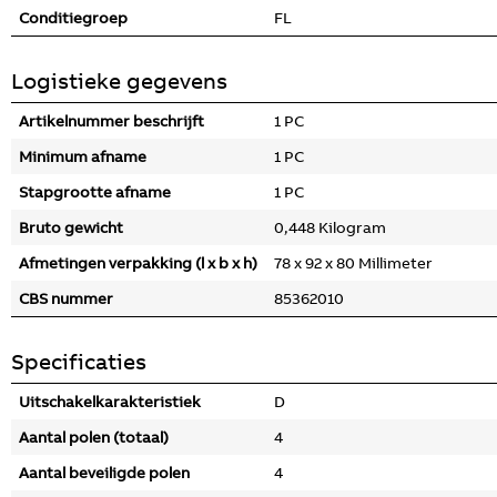
Conditiegroep
FL
Logistieke gegevens
Artikelnummer beschrijft
1 PC
Minimum afname
1 PC
Stapgrootte afname
1 PC
Bruto gewicht
0,448 Kilogram
Afmetingen verpakking (l x b x h)
78 x 92 x 80 Millimeter
CBS nummer
85362010
Specificaties
Uitschakelkarakteristiek
D
Aantal polen (totaal)
4
Aantal beveiligde polen
4