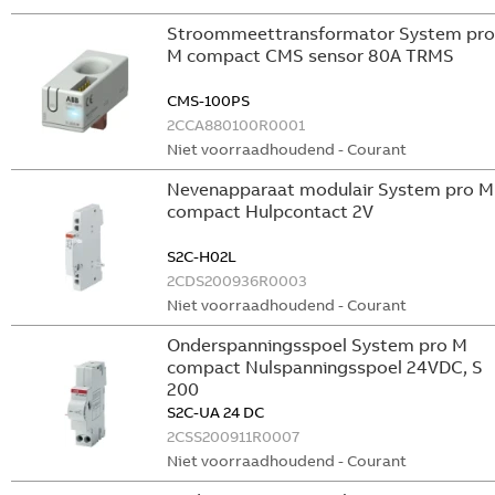
Stroommeettransformator System pro
M compact CMS sensor 80A TRMS
CMS-100PS
2CCA880100R0001
Niet voorraadhoudend - Courant
Nevenapparaat modulair System pro M
compact Hulpcontact 2V
S2C-H02L
2CDS200936R0003
Niet voorraadhoudend - Courant
Onderspanningsspoel System pro M
compact Nulspanningsspoel 24VDC, S
200
S2C-UA 24 DC
2CSS200911R0007
Niet voorraadhoudend - Courant