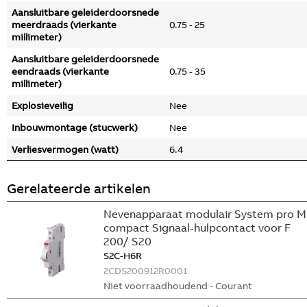
Aansluitbare geleiderdoorsnede
meerdraads (vierkante
0.75 - 25
millimeter)
Aansluitbare geleiderdoorsnede
eendraads (vierkante
0.75 - 35
millimeter)
Explosieveilig
Nee
Inbouwmontage (stucwerk)
Nee
Verliesvermogen (watt)
6.4
Gerelateerde artikelen
Nevenapparaat modulair System pro M
compact Signaal-hulpcontact voor F
200/ S20
S2C-H6R
2CDS200912R0001
Niet voorraadhoudend - Courant