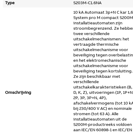
Type
S203M-C1.6NA
10 kA Automaat 3p+N C kar 1,
System pro M compact S200M
installatieautomaten zijn
stroombegrenzend. Ze hebbe
twee verschillende
uitschakelmechanismen: het
vertraagde thermische
uitschakelmechanisme voor
beveiliging tegen overbelasti
en het elektromechanische
uitschakelmechanisme voor
beveiliging tegen kortsluiting.
Ze zijn beschikbaar met
verschillende
uitschakelkarakteristieken (B,
Omschrijving
D, K, Z), uitvoeringen (1P, 1P+N
2P, 3P, 3P+N, 4P),
afschakelvermogens (tot 10 k
bij 230/400 V AC) en nominale
stromen (tot 63 A). Alle
installatieautomaten uit de
S200M-productreeks voldoen
aan IEC/EN 60898-1 en IEC/EN