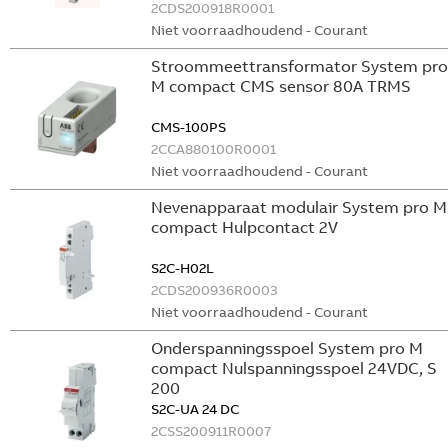
2CDS200918R0001
Niet voorraadhoudend - Courant
Stroommeettransformator System pro
M compact CMS sensor 80A TRMS
CMS-100PS
2CCA880100R0001
Niet voorraadhoudend - Courant
Nevenapparaat modulair System pro M
compact Hulpcontact 2V
S2C-H02L
2CDS200936R0003
Niet voorraadhoudend - Courant
Onderspanningsspoel System pro M
compact Nulspanningsspoel 24VDC, S
200
S2C-UA 24 DC
2CSS200911R0007