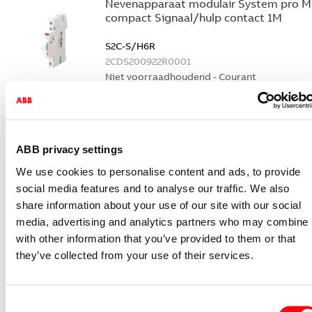
Nevenapparaat modulair System pro M
compact Signaal/hulp contact 1M
S2C-S/H6R
2CDS200922R0001
Niet voorraadhoudend - Courant
Nevenapparaat modulair System pro M
compact Hulpcontact
S2C-H6-11R
ABB privacy settings
2CDS200946R0001
We use cookies to personalise content and ads, to provide
Niet voorraadhoudend - Courant
social media features and to analyse our traffic. We also
Nevenapparaat modulair System pro M
share information about your use of our site with our social
compact Hulpcontact 1M+1V
media, advertising and analytics partners who may combine i
with other information that you’ve provided to them or that
S2C-H11L
they’ve collected from your use of their services.
2CDS200936R0001
Niet voorraadhoudend - Courant
Nevenapparaat modulair System pro M
Consent