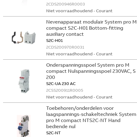
2CDS200946R0003
Niet voorraadhoudend - Courant
Nevenapparaat modulair System pro M
compact S2C-H01 Bottom-fitting
auxiliary contact
S2C-H01
2CDS200970R0031
Niet voorraadhoudend - Courant
Onderspanningsspoel System pro M
compact Nulspanningsspoel 230VAC, S
200
S2C-UA 230 AC
2CSS200911R0005
Niet voorraadhoudend - Courant
Toebehoren/onderdelen voor
laagspannings-schakeltechniek System
pro M compact NTS2C-NT Hand
bediende nul
S2C-NT