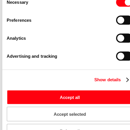
compact Hulpcontact aan de rechterzij
Necessary
Selection
2NO
S2C-H6-20R
2CDS200946R0002
Preferences
Niet voorraadhoudend - Courant
Nevenapparaat modulair System pro M
Analytics
compact S2C-H10 Bottom-fitting
auxiliary contact
S2C-H10
Advertising and tracking
2CDS200970R0032
Niet voorraadhoudend - Courant
Stroommeettransformator System pro
Show details
M compact CMS sensor 40A TRMS
CMS-101PS
Accept all
2CCA880101R0001
Niet voorraadhoudend - Courant
Accept selected
Bedieningsknop voor
vermogensschakelaar System pro M
compact Through the door operator