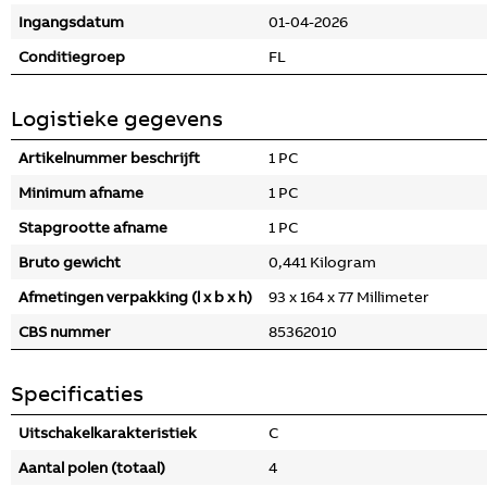
Ingangsdatum
01-04-2026
Conditiegroep
FL
Logistieke gegevens
Artikelnummer beschrijft
1 PC
Minimum afname
1 PC
Stapgrootte afname
1 PC
Bruto gewicht
0,441 Kilogram
Afmetingen verpakking (l x b x h)
93 x 164 x 77 Millimeter
CBS nummer
85362010
Specificaties
Uitschakelkarakteristiek
C
Aantal polen (totaal)
4