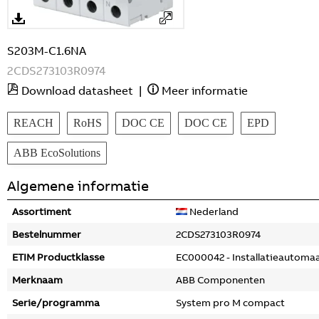
S203M-C1.6NA
2CDS273103R0974
Download datasheet
|
Meer informatie
REACH
RoHS
DOC CE
DOC CE
EPD
ABB EcoSolutions
Algemene informatie
Assortiment
Nederland
Bestelnummer
2CDS273103R0974
ETIM Productklasse
EC000042 - Installatieautoma
Merknaam
ABB Componenten
Serie/programma
System pro M compact