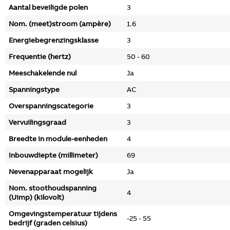
Aantal beveiligde polen
3
Nom. (meet)stroom (ampère)
1.6
Energiebegrenzingsklasse
3
Frequentie (hertz)
50 - 60
Meeschakelende nul
Ja
Spanningstype
AC
Overspanningscategorie
3
Vervuilingsgraad
3
Breedte in module-eenheden
4
Inbouwdiepte (millimeter)
69
Nevenapparaat mogelijk
Ja
Nom. stoothoudspanning
4
(Uimp) (kilovolt)
Omgevingstemperatuur tijdens
-25 - 55
bedrijf (graden celsius)