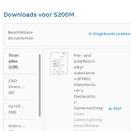
Downloads voor
S200M
Beschikbare
Uitgebreid zoeken
documenten
Toon
Per- and
alles
polyfluoro
(
128
)
alkyl
substance
s (PFAS)
CAD
Manufactu
Overzichtstekening
rer’s
(
8
)
Declaratio
n
Certificaat
Samenvatting:
PDF
(
98
)
Geen
samenvatting
beschikbaar
Instructie