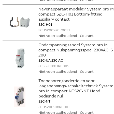
Nevenapparaat modulair System pro M
compact S2C-H01 Bottom-fitting
auxiliary contact
S2C-H01
2CDS200970R0031
Niet voorraadhoudend - Courant
Onderspanningsspoel System pro M
compact Nulspanningsspoel 230VAC, S
200
S2C-UA 230 AC
2CSS200911R0005
Niet voorraadhoudend - Courant
Toebehoren/onderdelen voor
laagspannings-schakeltechniek System
pro M compact NTS2C-NT Hand
bediende nul
S2C-NT
2CDS200918R0001
Niet voorraadhoudend - Courant