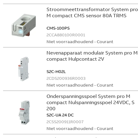
Stroommeettransformator System pro
M compact CMS sensor 80A TRMS
CMS-100PS
2CCA880100R0001
Niet voorraadhoudend - Courant
Nevenapparaat modulair System pro M
compact Hulpcontact 2V
S2C-H02L
2CDS200936R0003
Niet voorraadhoudend - Courant
Onderspanningsspoel System pro M
compact Nulspanningsspoel 24VDC, S
200
S2C-UA 24 DC
2CSS200911R0007
Niet voorraadhoudend - Courant