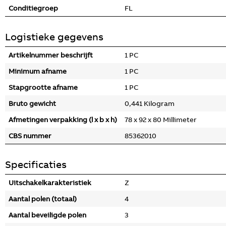
Conditiegroep
FL
Logistieke gegevens
Artikelnummer beschrijft
1 PC
Minimum afname
1 PC
Stapgrootte afname
1 PC
Bruto gewicht
0,441 Kilogram
Afmetingen verpakking (l x b x h)
78 x 92 x 80 Millimeter
CBS nummer
85362010
Specificaties
Uitschakelkarakteristiek
Z
Aantal polen (totaal)
4
Aantal beveiligde polen
3