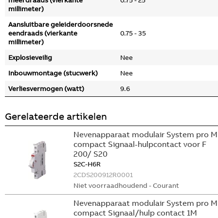
meerdraads (vierkante
0.75 - 25
millimeter)
Aansluitbare geleiderdoorsnede
eendraads (vierkante
0.75 - 35
millimeter)
Explosieveilig
Nee
Inbouwmontage (stucwerk)
Nee
Verliesvermogen (watt)
9.6
Gerelateerde artikelen
Nevenapparaat modulair System pro M
compact Signaal-hulpcontact voor F
200/ S20
S2C-H6R
2CDS200912R0001
Niet voorraadhoudend - Courant
Nevenapparaat modulair System pro M
compact Signaal/hulp contact 1M