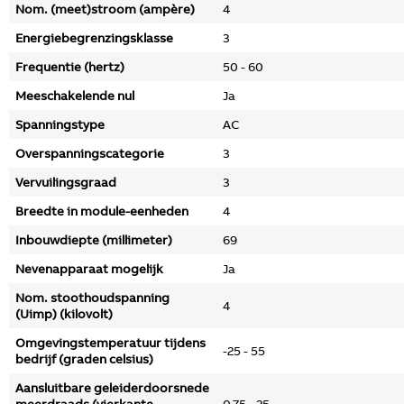
Nom. (meet)stroom (ampère)
4
Energiebegrenzingsklasse
3
Frequentie (hertz)
50 - 60
Meeschakelende nul
Ja
Spanningstype
AC
Overspanningscategorie
3
Vervuilingsgraad
3
Breedte in module-eenheden
4
Inbouwdiepte (millimeter)
69
Nevenapparaat mogelijk
Ja
Nom. stoothoudspanning
4
(Uimp) (kilovolt)
Omgevingstemperatuur tijdens
-25 - 55
bedrijf (graden celsius)
Aansluitbare geleiderdoorsnede