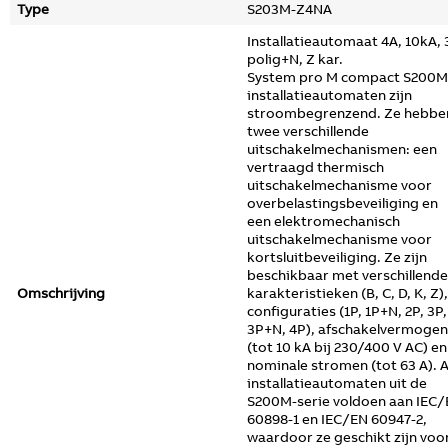
Type
S203M-Z4NA
Installatieautomaat 4A, 10kA, 
polig+N, Z kar.
System pro M compact S200M
installatieautomaten zijn
stroombegrenzend. Ze hebbe
twee verschillende
uitschakelmechanismen: een
vertraagd thermisch
uitschakelmechanisme voor
overbelastingsbeveiliging en
een elektromechanisch
uitschakelmechanisme voor
kortsluitbeveiliging. Ze zijn
beschikbaar met verschillende
Omschrijving
karakteristieken (B, C, D, K, Z),
configuraties (1P, 1P+N, 2P, 3P,
3P+N, 4P), afschakelvermogen
(tot 10 kA bij 230/400 V AC) en
nominale stromen (tot 63 A). A
installatieautomaten uit de
S200M-serie voldoen aan IEC
60898-1 en IEC/EN 60947-2,
waardoor ze geschikt zijn voo