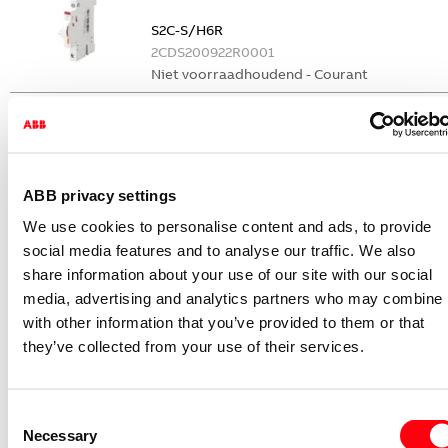
S2C-S/H6R
2CDS200922R0001
Niet voorraadhoudend - Courant
Nevenapparaat modulair System pro M
compact Hulpcontact
S2C-H6-11R
2CDS200946R0001
ABB privacy settings
Niet voorraadhoudend - Courant
We use cookies to personalise content and ads, to provide
Nevenapparaat modulair System pro M
social media features and to analyse our traffic. We also
compact Hulpcontact 1M+1V
share information about your use of our site with our social
media, advertising and analytics partners who may combine i
S2C-H11L
with other information that you’ve provided to them or that
2CDS200936R0001
they’ve collected from your use of their services.
Niet voorraadhoudend - Courant
Nevenapparaat modulair System pro M
compact Hulpcontact aan de rechterzij
Consent
2NO
Necessary
Selection