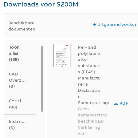
Downloads voor
S200M
Beschikbare
Uitgebreid zoeken
documenten
Toon
Per- and
alles
polyfluoro
(
128
)
alkyl
substance
s (PFAS)
CAD
Manufactu
Overzichtstekening
rer’s
(
8
)
Declaratio
n
Certificaat
Samenvatting:
PDF
(
98
)
Geen
samenvatting
beschikbaar
Instructie
Verklaring
(
3
)
van