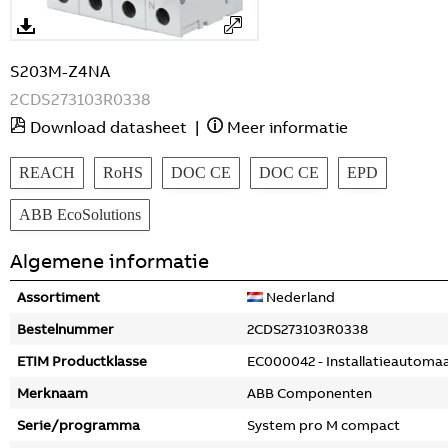
S203M-Z4NA
2CDS273103R0338
Download datasheet
|
Meer informatie
REACH
RoHS
DOC CE
DOC CE
EPD
ABB EcoSolutions
Algemene informatie
Assortiment
Nederland
Bestelnummer
2CDS273103R0338
ETIM Productklasse
EC000042 - Installatieautoma
Merknaam
ABB Componenten
Serie/programma
System pro M compact