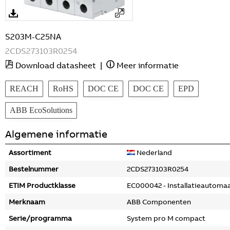
S203M-C25NA
2CDS273103R0254
Download datasheet
|
Meer informatie
REACH
RoHS
DOC CE
DOC CE
EPD
ABB EcoSolutions
Algemene informatie
Assortiment
Nederland
Bestelnummer
2CDS273103R0254
ETIM Productklasse
EC000042 - Installatieautoma
Merknaam
ABB Componenten
Serie/programma
System pro M compact