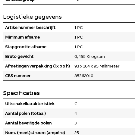
Logistieke gegevens
Artikelnummer beschrijft
1 PC
Minimum afname
1 PC
Stapgrootte afname
1 PC
Bruto gewicht
0,455 Kilogram
Afmetingen verpakking (l x b x h)
93 x 164 x 95 Millimeter
CBS nummer
85362010
Specificaties
Uitschakelkarakteristiek
C
Aantal polen (totaal)
4
Aantal beveiligde polen
3
Nom. (meet)stroom (ampère)
25