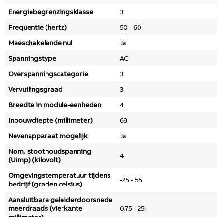
Energiebegrenzingsklasse
3
Frequentie (hertz)
50 - 60
Meeschakelende nul
Ja
Spanningstype
AC
Overspanningscategorie
3
Vervuilingsgraad
3
Breedte in module-eenheden
4
Inbouwdiepte (millimeter)
69
Nevenapparaat mogelijk
Ja
Nom. stoothoudspanning
4
(Uimp) (kilovolt)
Omgevingstemperatuur tijdens
-25 - 55
bedrijf (graden celsius)
Aansluitbare geleiderdoorsnede
meerdraads (vierkante
0.75 - 25