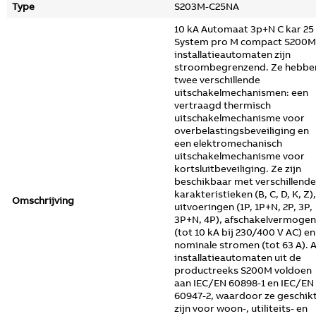
Type
S203M-C25NA
10 kA Automaat 3p+N C kar 25
System pro M compact S200M
installatieautomaten zijn
stroombegrenzend. Ze hebbe
twee verschillende
uitschakelmechanismen: een
vertraagd thermisch
uitschakelmechanisme voor
overbelastingsbeveiliging en
een elektromechanisch
uitschakelmechanisme voor
kortsluitbeveiliging. Ze zijn
beschikbaar met verschillende
karakteristieken (B, C, D, K, Z),
Omschrijving
uitvoeringen (1P, 1P+N, 2P, 3P,
3P+N, 4P), afschakelvermogen
(tot 10 kA bij 230/400 V AC) en
nominale stromen (tot 63 A). A
installatieautomaten uit de
productreeks S200M voldoen
aan IEC/EN 60898-1 en IEC/EN
60947-2, waardoor ze geschik
zijn voor woon-, utiliteits- en