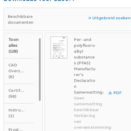
Beschikbare
Uitgebreid zoeken
documenten
Toon
Per- and
alles
polyfluoro
(
128
)
alkyl
substance
s (PFAS)
CAD
Manufactu
Overzichtstekening
rer’s
(
8
)
Declaratio
n
Certificaat
Samenvatting:
PDF
(
98
)
Geen
samenvatting
beschikbaar
Instructie
Verklaring
(
3
)
van
overeenstemming
Product