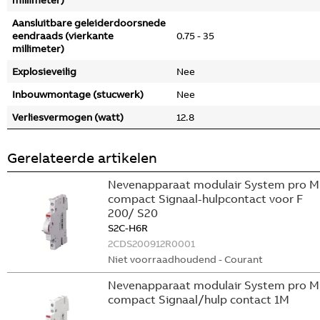
millimeter)
Aansluitbare geleiderdoorsnede
eendraads (vierkante
0.75 - 35
millimeter)
Explosieveilig
Nee
Inbouwmontage (stucwerk)
Nee
Verliesvermogen (watt)
12.8
Gerelateerde artikelen
Nevenapparaat modulair System pro M
compact Signaal-hulpcontact voor F
200/ S20
S2C-H6R
2CDS200912R0001
Niet voorraadhoudend - Courant
Nevenapparaat modulair System pro M
compact Signaal/hulp contact 1M