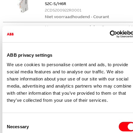
S2C-S/H6R
2CDS200922R0001
Niet voorraadhoudend - Courant
Nevenapparaat modulair System pro M
compact Hulpcontact
S2C-H6-11R
2CDS200946R0001
ABB privacy settings
Niet voorraadhoudend - Courant
We use cookies to personalise content and ads, to provide
Nevenapparaat modulair System pro M
social media features and to analyse our traffic. We also
compact Hulpcontact 1M+1V
share information about your use of our site with our social
media, advertising and analytics partners who may combine i
S2C-H11L
with other information that you’ve provided to them or that
2CDS200936R0001
they’ve collected from your use of their services.
Niet voorraadhoudend - Courant
Nevenapparaat modulair System pro M
compact Hulpcontact aan de rechterzij
Consent
2NO
Necessary
Selection
S2C-H6-20R