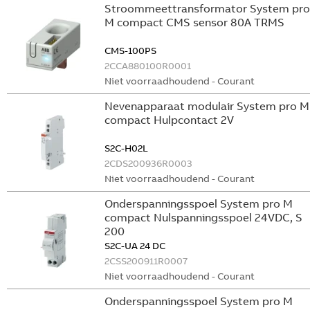
Stroommeettransformator System pro
M compact CMS sensor 80A TRMS
CMS-100PS
2CCA880100R0001
Niet voorraadhoudend - Courant
Nevenapparaat modulair System pro M
compact Hulpcontact 2V
S2C-H02L
2CDS200936R0003
Niet voorraadhoudend - Courant
Onderspanningsspoel System pro M
compact Nulspanningsspoel 24VDC, S
200
S2C-UA 24 DC
2CSS200911R0007
Niet voorraadhoudend - Courant
Onderspanningsspoel System pro M