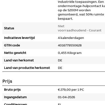
industriële toepassingen. Een
ondermontage-hulpcontact k
op de S200M worden
gemonteerd, wat 50% ruimte
bespaart.
Niet
Status
voorraadhoudend - Courant
Indicatieve levertijd
4 kalenderdagen
GTIN code
4016779550628
Netto gewicht
0,455 Kilogram
Land van herkomst
DE
Land van productie herkomst
DE
Prijs
Bruto prijs
€ 279,00 per 1 PC
Ingangsdatum
01-04-2026
Conditiegroep
FL