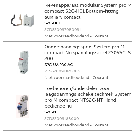
Nevenapparaat modulair System pro M
compact S2C-H01 Bottom-fitting
auxiliary contact
S2C-H01
2CDS200970R0031
Niet voorraadhoudend - Courant
Onderspanningsspoel System pro M
compact Nulspanningsspoel 230VAC, S
200
S2C-UA 230 AC
2CSS200911R0005
Niet voorraadhoudend - Courant
Toebehoren/onderdelen voor
laagspannings-schakeltechniek System
pro M compact NTS2C-NT Hand
bediende nul
S2C-NT
2CDS200918R0001
Niet voorraadhoudend - Courant