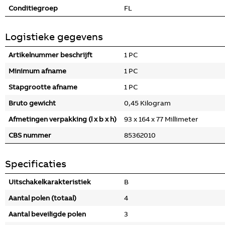
Conditiegroep
FL
Logistieke gegevens
Artikelnummer beschrijft
1 PC
Minimum afname
1 PC
Stapgrootte afname
1 PC
Bruto gewicht
0,45 Kilogram
Afmetingen verpakking (l x b x h)
93 x 164 x 77 Millimeter
CBS nummer
85362010
Specificaties
Uitschakelkarakteristiek
B
Aantal polen (totaal)
4
Aantal beveiligde polen
3