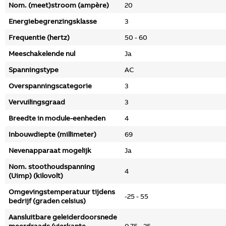
Nom. (meet)stroom (ampère)
20
Energiebegrenzingsklasse
3
Frequentie (hertz)
50 - 60
Meeschakelende nul
Ja
Spanningstype
AC
Overspanningscategorie
3
Vervuilingsgraad
3
Breedte in module-eenheden
4
Inbouwdiepte (millimeter)
69
Nevenapparaat mogelijk
Ja
Nom. stoothoudspanning
4
(Uimp) (kilovolt)
Omgevingstemperatuur tijdens
-25 - 55
bedrijf (graden celsius)
Aansluitbare geleiderdoorsnede