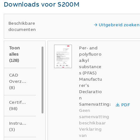
Downloads voor
S200M
Beschikbare
Uitgebreid zoeken
documenten
Toon
Per- and
alles
polyfluoro
(
128
)
alkyl
substance
s (PFAS)
CAD
Manufactu
Overzichtstekening
rer’s
(
8
)
Declaratio
n
Certificaat
Samenvatting:
PDF
(
98
)
Geen
samenvatting
beschikbaar
Instructie
Verklaring
(
3
)
van