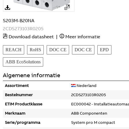
S203M-B20NA
2CDS273103R0205
Download datasheet
|
Meer informatie
REACH
RoHS
DOC CE
DOC CE
EPD
ABB EcoSolutions
Algemene informatie
Assortiment
Nederland
Bestelnummer
2CDS273103R0205
ETIM Productklasse
EC000042 - Installatieautoma
Merknaam
ABB Componenten
Serie/programma
System pro M compact