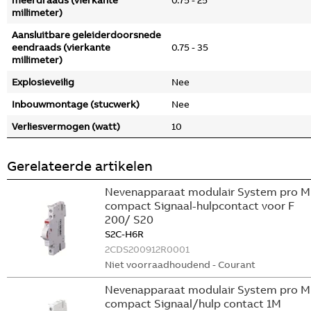
meerdraads (vierkante
0.75 - 25
millimeter)
Aansluitbare geleiderdoorsnede
eendraads (vierkante
0.75 - 35
millimeter)
Explosieveilig
Nee
Inbouwmontage (stucwerk)
Nee
Verliesvermogen (watt)
10
Gerelateerde artikelen
Nevenapparaat modulair System pro M
compact Signaal-hulpcontact voor F
200/ S20
S2C-H6R
2CDS200912R0001
Niet voorraadhoudend - Courant
Nevenapparaat modulair System pro M
compact Signaal/hulp contact 1M