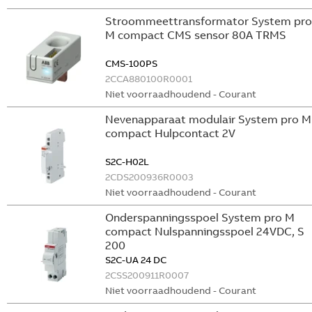
Stroommeettransformator System pro
M compact CMS sensor 80A TRMS
CMS-100PS
2CCA880100R0001
Niet voorraadhoudend - Courant
Nevenapparaat modulair System pro M
compact Hulpcontact 2V
S2C-H02L
2CDS200936R0003
Niet voorraadhoudend - Courant
Onderspanningsspoel System pro M
compact Nulspanningsspoel 24VDC, S
200
S2C-UA 24 DC
2CSS200911R0007
Niet voorraadhoudend - Courant