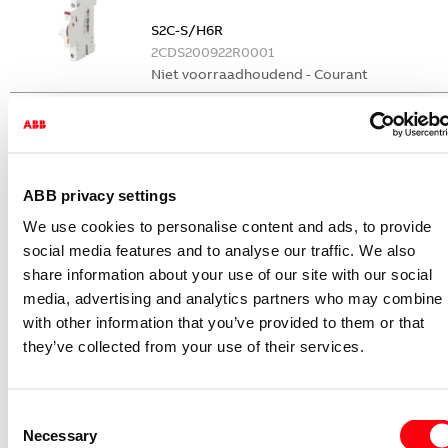
S2C-S/H6R
2CDS200922R0001
Niet voorraadhoudend - Courant
Nevenapparaat modulair System pro M
compact Hulpcontact
S2C-H6-11R
2CDS200946R0001
ABB privacy settings
Niet voorraadhoudend - Courant
We use cookies to personalise content and ads, to provide
Nevenapparaat modulair System pro M
social media features and to analyse our traffic. We also
compact Hulpcontact 1M+1V
share information about your use of our site with our social
media, advertising and analytics partners who may combine i
S2C-H11L
with other information that you’ve provided to them or that
2CDS200936R0001
they’ve collected from your use of their services.
Niet voorraadhoudend - Courant
Nevenapparaat modulair System pro M
compact Hulpcontact aan de rechterzij
Consent
2NO
Necessary
Selection