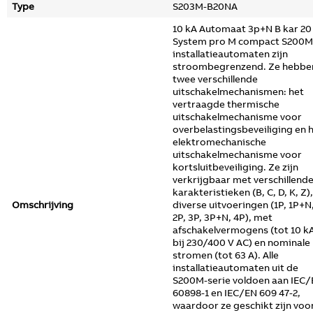
Type
S203M-B20NA
10 kA Automaat 3p+N B kar 20
System pro M compact S200M
installatieautomaten zijn
stroombegrenzend. Ze hebbe
twee verschillende
uitschakelmechanismen: het
vertraagde thermische
uitschakelmechanisme voor
overbelastingsbeveiliging en 
elektromechanische
uitschakelmechanisme voor
kortsluitbeveiliging. Ze zijn
verkrijgbaar met verschillend
karakteristieken (B, C, D, K, Z),
Omschrijving
diverse uitvoeringen (1P, 1P+N
2P, 3P, 3P+N, 4P), met
afschakelvermogens (tot 10 k
bij 230/400 V AC) en nominale
stromen (tot 63 A). Alle
installatieautomaten uit de
S200M-serie voldoen aan IEC
60898-1 en IEC/EN 609 47-2,
waardoor ze geschikt zijn voo