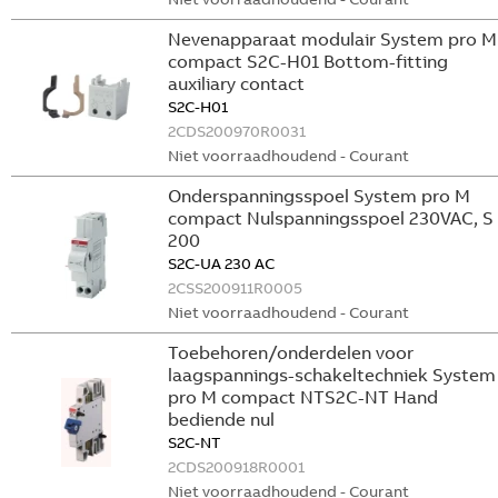
Nevenapparaat modulair System pro M
compact S2C-H01 Bottom-fitting
auxiliary contact
S2C-H01
2CDS200970R0031
Niet voorraadhoudend - Courant
Onderspanningsspoel System pro M
compact Nulspanningsspoel 230VAC, S
200
S2C-UA 230 AC
2CSS200911R0005
Niet voorraadhoudend - Courant
Toebehoren/onderdelen voor
laagspannings-schakeltechniek System
pro M compact NTS2C-NT Hand
bediende nul
S2C-NT
2CDS200918R0001
Niet voorraadhoudend - Courant