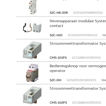
S2C-H6-20R
2CDS200946R0002
Nevenapparaat modulair System
contact
S2C-H10
2CDS200970R0032
Ni
Stroommeettransformator Sys
CMS-101PS
2CCA880101R0001
Bedieningsknop voor vermogen
operator
S2C-DH
GHS2001901R0003
Ni
Stroommeettransformator Sys
CMS-102PS
2CCA880102R0001