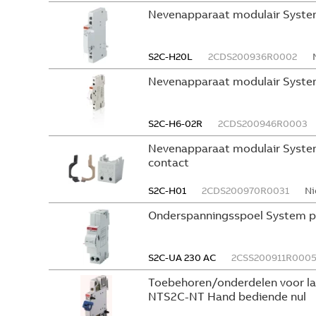
Nevenapparaat modulair Syste
S2C-H20L
2CDS200936R0002
Nevenapparaat modulair Syste
S2C-H6-02R
2CDS200946R0003
Nevenapparaat modulair System
contact
S2C-H01
2CDS200970R0031
Ni
Onderspanningsspoel System p
S2C-UA 230 AC
2CSS200911R000
Toebehoren/onderdelen voor l
NTS2C-NT Hand bediende nul