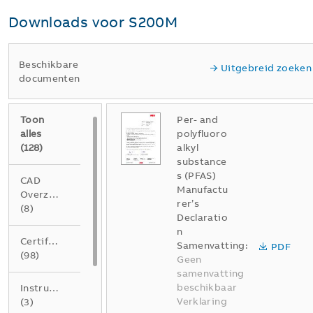
Downloads voor
S200M
Beschikbare
Uitgebreid zoeken
documenten
Toon
Per- and
alles
polyfluoro
(
128
)
alkyl
substance
s (PFAS)
CAD
Manufactu
Overzichtstekening
rer’s
(
8
)
Declaratio
n
Certificaat
Samenvatting:
PDF
(
98
)
Geen
samenvatting
beschikbaar
Instructie
Verklaring
(
3
)