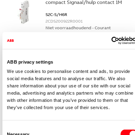
compact Signaal/hulp contact 1M
S2C-S/H6R
2CDS200922R0001
Niet voorraadhoudend - Courant
Nevenapparaat modulair System pro M
compact Hulpcontact
S2C-H6-11R
ABB privacy settings
2CDS200946R0001
Niet voorraadhoudend - Courant
We use cookies to personalise content and ads, to provide
social media features and to analyse our traffic. We also
Nevenapparaat modulair System pro M
share information about your use of our site with our social
compact Hulpcontact 1M+1V
media, advertising and analytics partners who may combine i
S2C-H11L
with other information that you’ve provided to them or that
2CDS200936R0001
they’ve collected from your use of their services.
Niet voorraadhoudend - Courant
Nevenapparaat modulair System pro M
Consent
compact Hulpcontact aan de rechterzij
Necessary