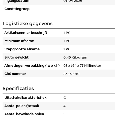
Ingangsdatum
01-04-2026
Conditiegroep
FL
Logistieke gegevens
Artikelnummer beschrijft
1 PC
Minimum afname
1 PC
Stapgrootte afname
1 PC
Bruto gewicht
0,45 Kilogram
Afmetingen verpakking (l x b x h)
93 x 164 x 77 Millimeter
CBS nummer
85362010
Specificaties
Uitschakelkarakteristiek
C
Aantal polen (totaal)
4
Aantal beveiligde polen
3