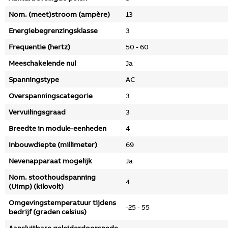
Nom. (meet)stroom (ampère)
13
Energiebegrenzingsklasse
3
Frequentie (hertz)
50 - 60
Meeschakelende nul
Ja
Spanningstype
AC
Overspanningscategorie
3
Vervuilingsgraad
3
Breedte in module-eenheden
4
Inbouwdiepte (millimeter)
69
Nevenapparaat mogelijk
Ja
Nom. stoothoudspanning
4
(Uimp) (kilovolt)
Omgevingstemperatuur tijdens
-25 - 55
bedrijf (graden celsius)