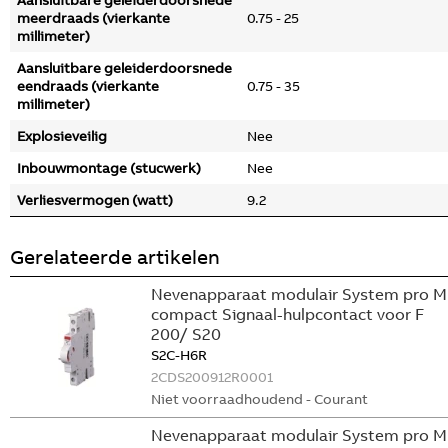
Aansluitbare geleiderdoorsnede
meerdraads (vierkante
0.75 - 25
millimeter)
Aansluitbare geleiderdoorsnede
eendraads (vierkante
0.75 - 35
millimeter)
Explosieveilig
Nee
Inbouwmontage (stucwerk)
Nee
Verliesvermogen (watt)
9.2
Gerelateerde artikelen
Nevenapparaat modulair System pro M
compact Signaal-hulpcontact voor F
200/ S20
S2C-H6R
2CDS200912R0001
Niet voorraadhoudend - Courant
Nevenapparaat modulair System pro M