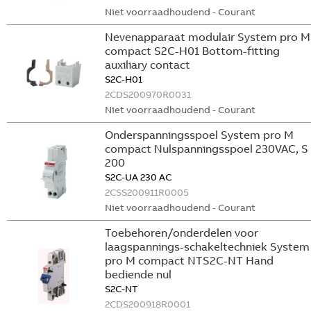
Niet voorraadhoudend - Courant
Nevenapparaat modulair System pro M
compact S2C-H01 Bottom-fitting
auxiliary contact
S2C-H01
2CDS200970R0031
Niet voorraadhoudend - Courant
Onderspanningsspoel System pro M
compact Nulspanningsspoel 230VAC, S
200
S2C-UA 230 AC
2CSS200911R0005
Niet voorraadhoudend - Courant
Toebehoren/onderdelen voor
laagspannings-schakeltechniek System
pro M compact NTS2C-NT Hand
bediende nul
S2C-NT
2CDS200918R0001