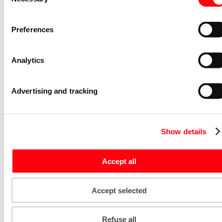
2NO
Selection
S2C-H6-20R
2CDS200946R0002
Preferences
Niet voorraadhoudend - Courant
Nevenapparaat modulair System pro M
Analytics
compact S2C-H10 Bottom-fitting
auxiliary contact
S2C-H10
Advertising and tracking
2CDS200970R0032
Niet voorraadhoudend - Courant
Stroommeettransformator System pro
M compact CMS sensor 40A TRMS
Show details
CMS-101PS
Accept all
2CCA880101R0001
Niet voorraadhoudend - Courant
Bedieningsknop voor
Accept selected
vermogensschakelaar System pro M
compact Through the door operator
Refuse all
S2C-DH