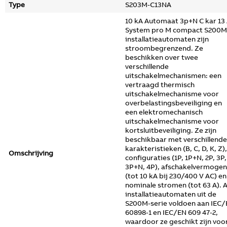
Type
S203M-C13NA
10 kA Automaat 3p+N C kar 13
System pro M compact S200M
installatieautomaten zijn
stroombegrenzend. Ze
beschikken over twee
verschillende
uitschakelmechanismen: een
vertraagd thermisch
uitschakelmechanisme voor
overbelastingsbeveiliging en
een elektromechanisch
uitschakelmechanisme voor
kortsluitbeveiliging. Ze zijn
beschikbaar met verschillende
karakteristieken (B, C, D, K, Z),
Omschrijving
configuraties (1P, 1P+N, 2P, 3P,
3P+N, 4P), afschakelvermogen
(tot 10 kA bij 230/400 V AC) en
nominale stromen (tot 63 A). A
installatieautomaten uit de
S200M-serie voldoen aan IEC
60898-1 en IEC/EN 609 47-2,
waardoor ze geschikt zijn voo