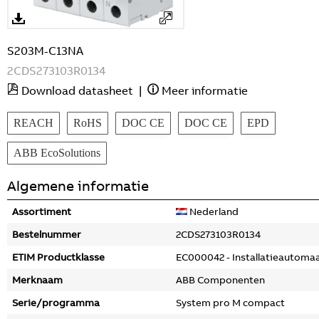
S203M-C13NA
2CDS273103R0134
Download datasheet
|
Meer informatie
REACH
RoHS
DOC CE
DOC CE
EPD
ABB EcoSolutions
Algemene informatie
Assortiment
Nederland
Bestelnummer
2CDS273103R0134
ETIM Productklasse
EC000042 - Installatieautoma
Merknaam
ABB Componenten
Serie/programma
System pro M compact