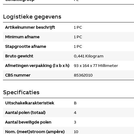
Logistieke gegevens
Artikelnummer beschrijft
1 PC
Minimum afname
1 PC
Stapgrootte afname
1 PC
Bruto gewicht
0,441 Kilogram
Afmetingen verpakking (l x b x h)
93 x 164 x 77 Millimeter
CBS nummer
85362010
Specificaties
Uitschakelkarakteristiek
B
Aantal polen (totaal)
4
Aantal beveiligde polen
3
Nom. (meet)stroom (ampère)
10