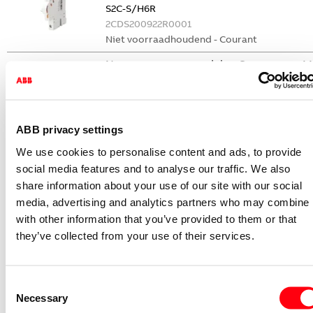
S2C-S/H6R
2CDS200922R0001
Niet voorraadhoudend - Courant
Nevenapparaat modulair System pro M
compact Hulpcontact
S2C-H6-11R
2CDS200946R0001
ABB privacy settings
Niet voorraadhoudend - Courant
We use cookies to personalise content and ads, to provide
Nevenapparaat modulair System pro M
social media features and to analyse our traffic. We also
compact Hulpcontact 1M+1V
share information about your use of our site with our social
media, advertising and analytics partners who may combine i
S2C-H11L
with other information that you’ve provided to them or that
2CDS200936R0001
they’ve collected from your use of their services.
Niet voorraadhoudend - Courant
Nevenapparaat modulair System pro M
compact Hulpcontact aan de rechterzij
Consent
2NO
Necessary
Selection
S2C-H6-20R