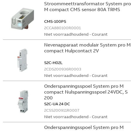
Stroommeettransformator System pro
M compact CMS sensor 80A TRMS
CMS-100PS
2CCA880100R0001
Niet voorraadhoudend - Courant
Nevenapparaat modulair System pro M
compact Hulpcontact 2V
S2C-H02L
2CDS200936R0003
Niet voorraadhoudend - Courant
Onderspanningsspoel System pro M
compact Nulspanningsspoel 24VDC, S
200
S2C-UA 24 DC
2CSS200911R0007
Niet voorraadhoudend - Courant
Onderspanningsspoel System pro M