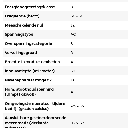
Energiebegrenzingsklasse
3
Frequentie (hertz)
50 - 60
Meeschakelende nul
Ja
Spanningstype
AC
Overspanningscategorie
3
Vervuilingsgraad
3
Breedte in module-eenheden
4
Inbouwdiepte (millimeter)
69
Nevenapparaat mogelijk
Ja
Nom. stoothoudspanning
4
(Uimp) (kilovolt)
Omgevingstemperatuur tijdens
-25 - 55
bedrijf (graden celsius)
Aansluitbare geleiderdoorsnede
meerdraads (vierkante
0.75 - 25