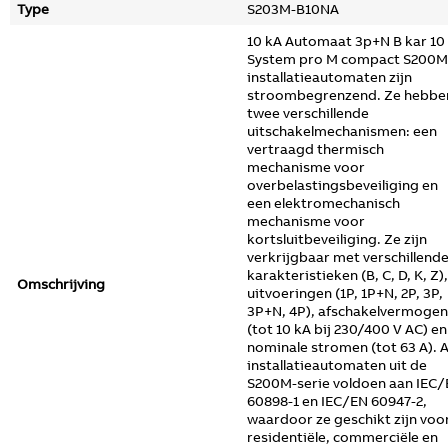
Type
S203M-B10NA
10 kA Automaat 3p+N B kar 10
System pro M compact S200M
installatieautomaten zijn
stroombegrenzend. Ze hebbe
twee verschillende
uitschakelmechanismen: een
vertraagd thermisch
mechanisme voor
overbelastingsbeveiliging en
een elektromechanisch
mechanisme voor
kortsluitbeveiliging. Ze zijn
verkrijgbaar met verschillend
karakteristieken (B, C, D, K, Z),
Omschrijving
uitvoeringen (1P, 1P+N, 2P, 3P,
3P+N, 4P), afschakelvermogen
(tot 10 kA bij 230/400 V AC) en
nominale stromen (tot 63 A). A
installatieautomaten uit de
S200M-serie voldoen aan IEC
60898-1 en IEC/EN 60947-2,
waardoor ze geschikt zijn voo
residentiële, commerciële en