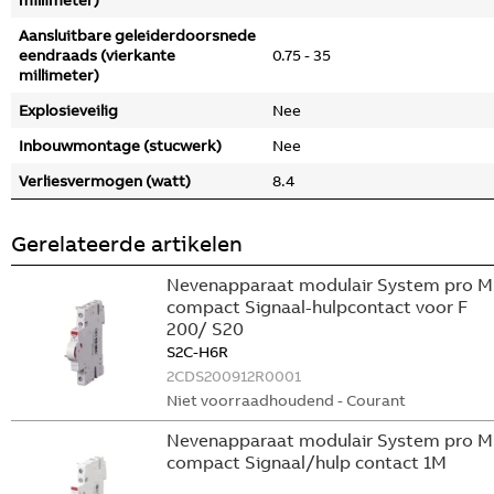
millimeter)
Aansluitbare geleiderdoorsnede
eendraads (vierkante
0.75 - 35
millimeter)
Explosieveilig
Nee
Inbouwmontage (stucwerk)
Nee
Verliesvermogen (watt)
8.4
Gerelateerde artikelen
Nevenapparaat modulair System pro M
compact Signaal-hulpcontact voor F
200/ S20
S2C-H6R
2CDS200912R0001
Niet voorraadhoudend - Courant
Nevenapparaat modulair System pro M
compact Signaal/hulp contact 1M