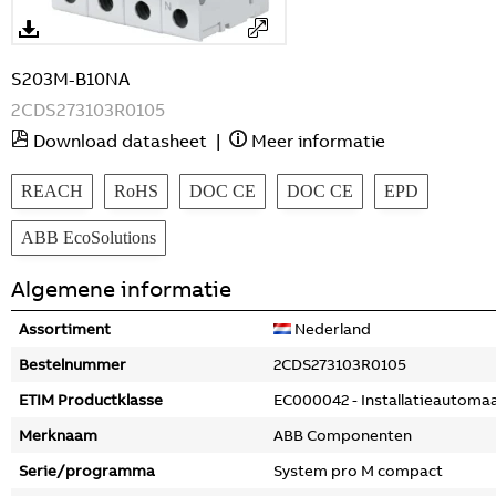
S203M-B10NA
2CDS273103R0105
Download datasheet
|
Meer informatie
REACH
RoHS
DOC CE
DOC CE
EPD
ABB EcoSolutions
Algemene informatie
Assortiment
Nederland
Bestelnummer
2CDS273103R0105
ETIM Productklasse
EC000042 - Installatieautoma
Merknaam
ABB Componenten
Serie/programma
System pro M compact