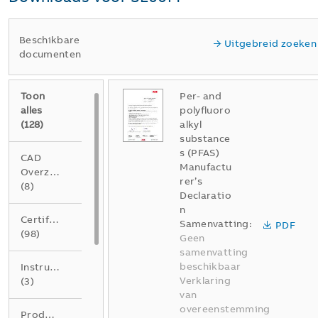
Beschikbare
Uitgebreid zoeken
documenten
Toon
Per- and
alles
polyfluoro
(
128
)
alkyl
substance
s (PFAS)
CAD
Manufactu
Overzichtstekening
rer’s
(
8
)
Declaratio
n
Certificaat
Samenvatting:
PDF
(
98
)
Geen
samenvatting
beschikbaar
Instructie
Verklaring
(
3
)
van
overeenstemming
Product