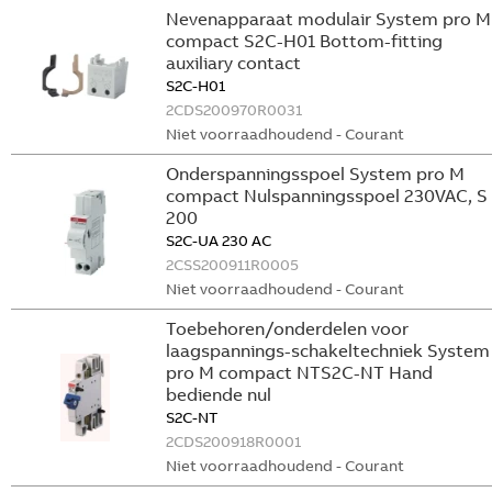
Nevenapparaat modulair System pro M
compact S2C-H01 Bottom-fitting
auxiliary contact
S2C-H01
2CDS200970R0031
Niet voorraadhoudend - Courant
Onderspanningsspoel System pro M
compact Nulspanningsspoel 230VAC, S
200
S2C-UA 230 AC
2CSS200911R0005
Niet voorraadhoudend - Courant
Toebehoren/onderdelen voor
laagspannings-schakeltechniek System
pro M compact NTS2C-NT Hand
bediende nul
S2C-NT
2CDS200918R0001
Niet voorraadhoudend - Courant