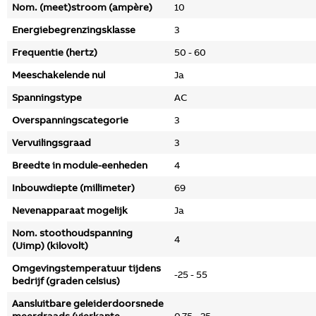
Nom. (meet)stroom (ampère)
10
Energiebegrenzingsklasse
3
Frequentie (hertz)
50 - 60
Meeschakelende nul
Ja
Spanningstype
AC
Overspanningscategorie
3
Vervuilingsgraad
3
Breedte in module-eenheden
4
Inbouwdiepte (millimeter)
69
Nevenapparaat mogelijk
Ja
Nom. stoothoudspanning
4
(Uimp) (kilovolt)
Omgevingstemperatuur tijdens
-25 - 55
bedrijf (graden celsius)
Aansluitbare geleiderdoorsnede