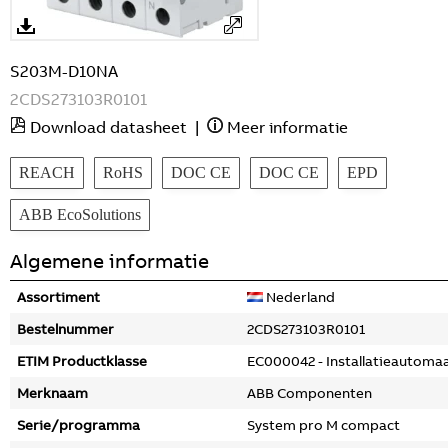
S203M-D10NA
2CDS273103R0101
Download datasheet
|
Meer informatie
REACH
RoHS
DOC CE
DOC CE
EPD
ABB EcoSolutions
Algemene informatie
Assortiment
Nederland
Bestelnummer
2CDS273103R0101
ETIM Productklasse
EC000042 - Installatieautoma
Merknaam
ABB Componenten
Serie/programma
System pro M compact