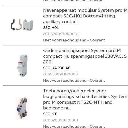
Nevenapparaat modulair System pro M
compact S2C-H01 Bottom-fitting
auxiliary contact
S2C-H01
2CDS200970R0031
Niet voorraadhoudend - Courant
Onderspanningsspoel System pro M
compact Nulspanningsspoel 230VAC, S
200
S2C-UA 230 AC
2CSS200911R0005
Niet voorraadhoudend - Courant
Toebehoren/onderdelen voor
laagspannings-schakeltechniek System
pro M compact NTS2C-NT Hand
bediende nul
S2C-NT
2CDS200918R0001
Niet voorraadhoudend - Courant