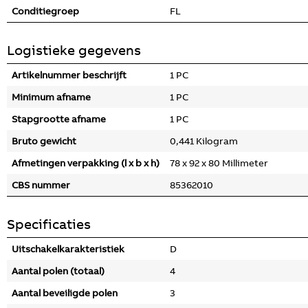
Conditiegroep
FL
Logistieke gegevens
Artikelnummer beschrijft
1 PC
Minimum afname
1 PC
Stapgrootte afname
1 PC
Bruto gewicht
0,441 Kilogram
Afmetingen verpakking (l x b x h)
78 x 92 x 80 Millimeter
CBS nummer
85362010
Specificaties
Uitschakelkarakteristiek
D
Aantal polen (totaal)
4
Aantal beveiligde polen
3