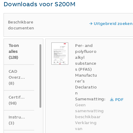
Downloads voor
S200M
Beschikbare
Uitgebreid zoeken
documenten
Toon
Per- and
alles
polyfluoro
(
128
)
alkyl
substance
s (PFAS)
CAD
Manufactu
Overzichtstekening
rer’s
(
8
)
Declaratio
n
Certificaat
Samenvatting:
PDF
(
98
)
Geen
samenvatting
beschikbaar
Instructie
Verklaring
(
3
)
van