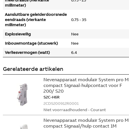
meerdraads (vierkante
0.75 - 25
millimeter)
Aansluitbare geleiderdoorsnede
eendraads (vierkante
0.75 - 35
millimeter)
Explosieveilig
Nee
Inbouwmontage (stucwerk)
Nee
Verliesvermogen (watt)
6.4
Gerelateerde artikelen
Nevenapparaat modulair System pro M
compact Signaal-hulpcontact voor F
200/ S20
S2C-H6R
2CDS200912R0001
Niet voorraadhoudend - Courant
Nevenapparaat modulair System pro M
compact Signaal/hulp contact 1M