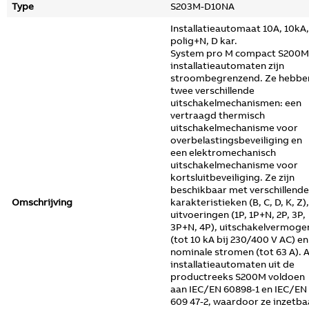
Type
S203M-D10NA
Installatieautomaat 10A, 10kA,
polig+N, D kar.
System pro M compact S200M
installatieautomaten zijn
stroombegrenzend. Ze hebbe
twee verschillende
uitschakelmechanismen: een
vertraagd thermisch
uitschakelmechanisme voor
overbelastingsbeveiliging en
een elektromechanisch
uitschakelmechanisme voor
kortsluitbeveiliging. Ze zijn
beschikbaar met verschillende
Omschrijving
karakteristieken (B, C, D, K, Z),
uitvoeringen (1P, 1P+N, 2P, 3P,
3P+N, 4P), uitschakelvermoge
(tot 10 kA bij 230/400 V AC) en
nominale stromen (tot 63 A). A
installatieautomaten uit de
productreeks S200M voldoen
aan IEC/EN 60898-1 en IEC/EN
609 47-2, waardoor ze inzetba