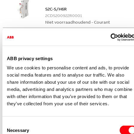
S2C-S/H6R
2CDS200922R0001
Niet voorraadhoudend - Courant
Nevenapparaat modulair System pro M
compact Hulpcontact
S2C-H6-11R
2CDS200946R0001
ABB privacy settings
Niet voorraadhoudend - Courant
We use cookies to personalise content and ads, to provide
Nevenapparaat modulair System pro M
social media features and to analyse our traffic. We also
compact Hulpcontact 1M+1V
share information about your use of our site with our social
media, advertising and analytics partners who may combine i
S2C-H11L
with other information that you’ve provided to them or that
2CDS200936R0001
they’ve collected from your use of their services.
Niet voorraadhoudend - Courant
Nevenapparaat modulair System pro M
compact Hulpcontact aan de rechterzij
Consent
2NO
Necessary
Selection