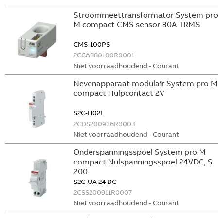
Stroommeettransformator System pro
M compact CMS sensor 80A TRMS
CMS-100PS
2CCA880100R0001
Niet voorraadhoudend - Courant
Nevenapparaat modulair System pro M
compact Hulpcontact 2V
S2C-H02L
2CDS200936R0003
Niet voorraadhoudend - Courant
Onderspanningsspoel System pro M
compact Nulspanningsspoel 24VDC, S
200
S2C-UA 24 DC
2CSS200911R0007
Niet voorraadhoudend - Courant