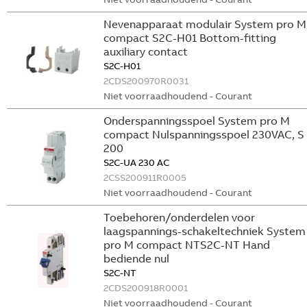
Nevenapparaat modulair System pro M
compact S2C-H01 Bottom-fitting
auxiliary contact
S2C-H01
2CDS200970R0031
Niet voorraadhoudend - Courant
Onderspanningsspoel System pro M
compact Nulspanningsspoel 230VAC, S
200
S2C-UA 230 AC
2CSS200911R0005
Niet voorraadhoudend - Courant
Toebehoren/onderdelen voor
laagspannings-schakeltechniek System
pro M compact NTS2C-NT Hand
bediende nul
S2C-NT
2CDS200918R0001
Niet voorraadhoudend - Courant