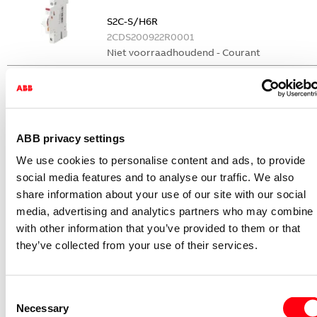
S2C-S/H6R
2CDS200922R0001
Niet voorraadhoudend - Courant
Nevenapparaat modulair System pro M
compact Hulpcontact
S2C-H6-11R
2CDS200946R0001
ABB privacy settings
Niet voorraadhoudend - Courant
We use cookies to personalise content and ads, to provide
Nevenapparaat modulair System pro M
social media features and to analyse our traffic. We also
compact Hulpcontact 1M+1V
share information about your use of our site with our social
media, advertising and analytics partners who may combine i
S2C-H11L
with other information that you’ve provided to them or that
2CDS200936R0001
they’ve collected from your use of their services.
Niet voorraadhoudend - Courant
Nevenapparaat modulair System pro M
compact Hulpcontact aan de rechterzij
Consent
2NO
Necessary
Selection