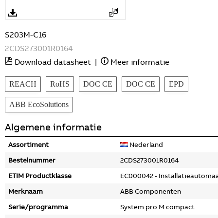
S203M-C16
2CDS273001R0164
Download datasheet
|
Meer informatie
REACH
RoHS
DOC CE
DOC CE
EPD
ABB EcoSolutions
Algemene informatie
Assortiment
Nederland
Bestelnummer
2CDS273001R0164
ETIM Productklasse
EC000042 - Installatieautoma
Merknaam
ABB Componenten
Serie/programma
System pro M compact