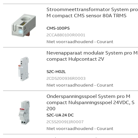
Stroommeettransformator System pro
M compact CMS sensor 80A TRMS
CMS-100PS
2CCA880100R0001
Niet voorraadhoudend - Courant
Nevenapparaat modulair System pro M
compact Hulpcontact 2V
S2C-H02L
2CDS200936R0003
Niet voorraadhoudend - Courant
Onderspanningsspoel System pro M
compact Nulspanningsspoel 24VDC, S
200
S2C-UA 24 DC
2CSS200911R0007
Niet voorraadhoudend - Courant