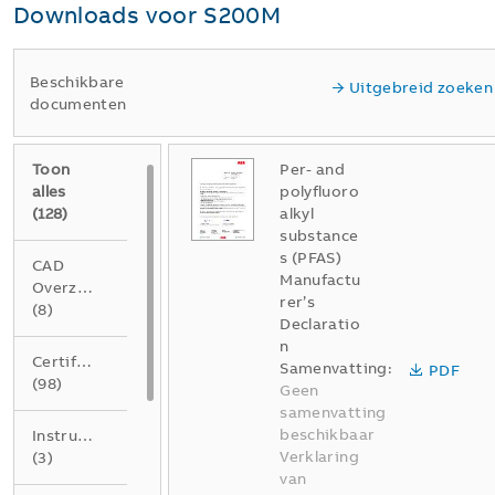
Downloads voor
S200M
Beschikbare
Uitgebreid zoeken
documenten
Toon
Per- and
alles
polyfluoro
(
128
)
alkyl
substance
s (PFAS)
CAD
Manufactu
Overzichtstekening
rer’s
(
8
)
Declaratio
n
Certificaat
Samenvatting:
PDF
(
98
)
Geen
samenvatting
beschikbaar
Instructie
Verklaring
(
3
)
van