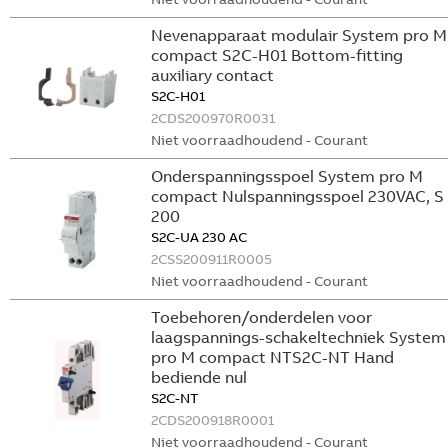
Nevenapparaat modulair System pro M
compact S2C-H01 Bottom-fitting
auxiliary contact
S2C-H01
2CDS200970R0031
Niet voorraadhoudend - Courant
Onderspanningsspoel System pro M
compact Nulspanningsspoel 230VAC, S
200
S2C-UA 230 AC
2CSS200911R0005
Niet voorraadhoudend - Courant
Toebehoren/onderdelen voor
laagspannings-schakeltechniek System
pro M compact NTS2C-NT Hand
bediende nul
S2C-NT
2CDS200918R0001
Niet voorraadhoudend - Courant