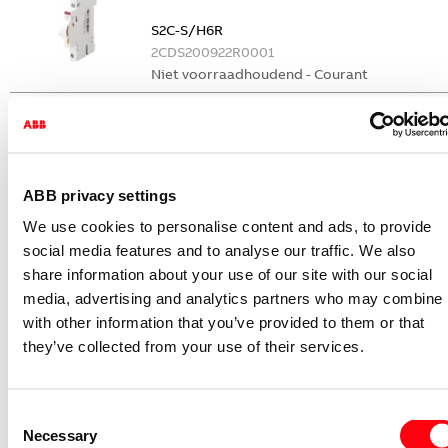
S2C-S/H6R
2CDS200922R0001
Niet voorraadhoudend - Courant
Nevenapparaat modulair System pro M
compact Hulpcontact
S2C-H6-11R
2CDS200946R0001
ABB privacy settings
Niet voorraadhoudend - Courant
We use cookies to personalise content and ads, to provide
Nevenapparaat modulair System pro M
social media features and to analyse our traffic. We also
compact Hulpcontact 1M+1V
share information about your use of our site with our social
media, advertising and analytics partners who may combine i
S2C-H11L
with other information that you’ve provided to them or that
2CDS200936R0001
they’ve collected from your use of their services.
Niet voorraadhoudend - Courant
Nevenapparaat modulair System pro M
compact Hulpcontact aan de rechterzij
Consent
2NO
Necessary
Selection