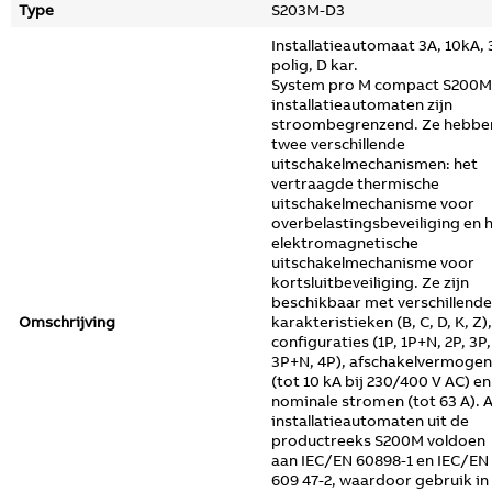
Type
S203M-D3
Installatieautomaat 3A, 10kA, 
polig, D kar.
System pro M compact S200M
installatieautomaten zijn
stroombegrenzend. Ze hebbe
twee verschillende
uitschakelmechanismen: het
vertraagde thermische
uitschakelmechanisme voor
overbelastingsbeveiliging en 
elektromagnetische
uitschakelmechanisme voor
kortsluitbeveiliging. Ze zijn
beschikbaar met verschillende
Omschrijving
karakteristieken (B, C, D, K, Z),
configuraties (1P, 1P+N, 2P, 3P,
3P+N, 4P), afschakelvermogen
(tot 10 kA bij 230/400 V AC) en
nominale stromen (tot 63 A). A
installatieautomaten uit de
productreeks S200M voldoen
aan IEC/EN 60898-1 en IEC/EN
609 47-2, waardoor gebruik in