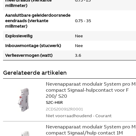
meerdraads (vierkante
0.75 - 25
millimeter)
Aansluitbare geleiderdoorsnede
eendraads (vierkante
0.75 - 35
millimeter)
Explosieveilig
Nee
Inbouwmontage (stucwerk)
Nee
Verliesvermogen (watt)
3.6
Gerelateerde artikelen
Nevenapparaat modulair System pro M
compact Signaal-hulpcontact voor F
200/ S20
S2C-H6R
2CDS200912R0001
Niet voorraadhoudend - Courant
Nevenapparaat modulair System pro M
compact Signaal/hulp contact 1M