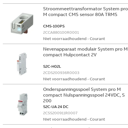
Stroommeettransformator System pro
M compact CMS sensor 80A TRMS
CMS-100PS
2CCA880100R0001
Niet voorraadhoudend - Courant
Nevenapparaat modulair System pro M
compact Hulpcontact 2V
S2C-H02L
2CDS200936R0003
Niet voorraadhoudend - Courant
Onderspanningsspoel System pro M
compact Nulspanningsspoel 24VDC, S
200
S2C-UA 24 DC
2CSS200911R0007
Niet voorraadhoudend - Courant