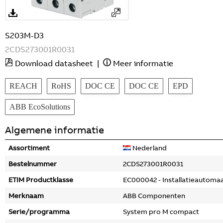
S203M-D3
2CDS273001R0031
Download datasheet
|
Meer informatie
REACH
RoHS
DOC CE
DOC CE
EPD
ABB EcoSolutions
Algemene informatie
Assortiment
Nederland
Bestelnummer
2CDS273001R0031
ETIM Productklasse
EC000042 - Installatieautoma
Merknaam
ABB Componenten
Serie/programma
System pro M compact