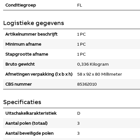
Conditiegroep
FL
Logistieke gegevens
Artikelnummer beschrijft
1 PC
Minimum afname
1 PC
Stapgrootte afname
1 PC
Bruto gewicht
0,336 Kilogram
Afmetingen verpakking (l x b x h)
58 x 92 x 80 Millimeter
CBS nummer
85362010
Specificaties
Uitschakelkarakteristiek
D
Aantal polen (totaal)
3
Aantal beveiligde polen
3