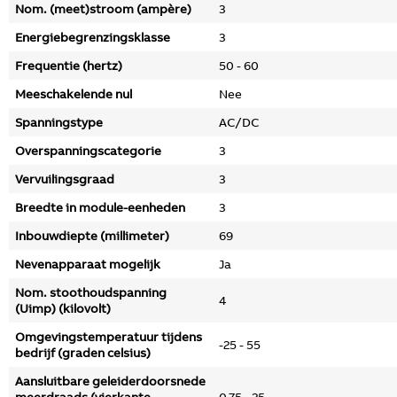
Nom. (meet)stroom (ampère)
3
Energiebegrenzingsklasse
3
Frequentie (hertz)
50 - 60
Meeschakelende nul
Nee
Spanningstype
AC/DC
Overspanningscategorie
3
Vervuilingsgraad
3
Breedte in module-eenheden
3
Inbouwdiepte (millimeter)
69
Nevenapparaat mogelijk
Ja
Nom. stoothoudspanning
4
(Uimp) (kilovolt)
Omgevingstemperatuur tijdens
-25 - 55
bedrijf (graden celsius)
Aansluitbare geleiderdoorsnede