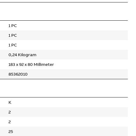
1 PC
1 PC
1 PC
0,24 Kilogram
183 x 92 x 80 Millimeter
85362010
K
2
2
25