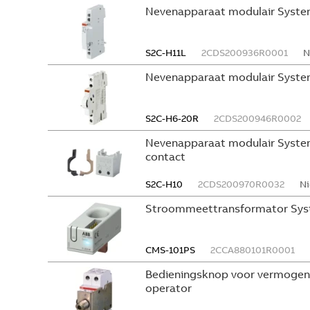
Nevenapparaat modulair Syste
S2C-H11L
2CDS200936R0001
N
Nevenapparaat modulair System
S2C-H6-20R
2CDS200946R0002
Nevenapparaat modulair System
contact
S2C-H10
2CDS200970R0032
Ni
Stroommeettransformator Sys
CMS-101PS
2CCA880101R0001
Bedieningsknop voor vermogen
operator