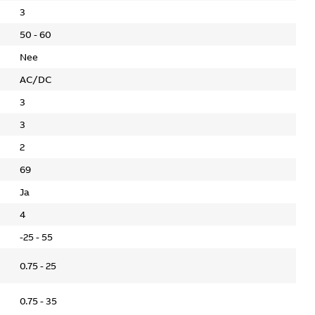
3
50 - 60
Nee
AC/DC
3
3
2
69
Ja
4
-25 - 55
0.75 - 25
0.75 - 35