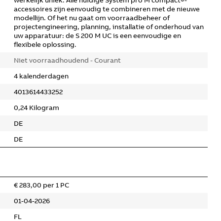
werkelijk uniek. Alle huidige System pro M compact®-
accessoires zijn eenvoudig te combineren met de nieuwe
modellijn. Of het nu gaat om voorraadbeheer of
projectengineering, planning, installatie of onderhoud van
uw apparatuur: de S 200 M UC is een eenvoudige en
flexibele oplossing.
Niet voorraadhoudend - Courant
4 kalenderdagen
4013614433252
0,24 Kilogram
DE
DE
€ 283,00 per 1 PC
01-04-2026
FL