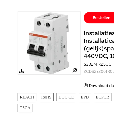
Bestellen
Installat
Installati
(gelijk)sp
440VDC, 1
S202M-K25UC
2CDS272061R05
Download da
REACH
RoHS
DOC CE
EPD
ECPCR
TSCA