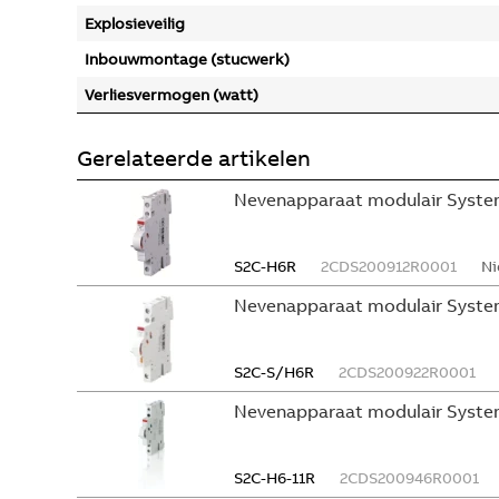
Explosieveilig
Inbouwmontage (stucwerk)
Verliesvermogen (watt)
Gerelateerde artikelen
Nevenapparaat modulair System
S2C-H6R
2CDS200912R0001
Ni
Nevenapparaat modulair Syste
S2C-S/H6R
2CDS200922R0001
Nevenapparaat modulair Syste
S2C-H6-11R
2CDS200946R0001