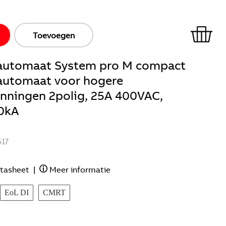
Toevoegen
ieautomaat System pro M compact
eautomaat voor hogere
anningen 2polig, 25A 400VAC,
0kA
17
tasheet
|
Meer informatie
EoL DI
CMRT