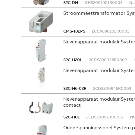
S2C-DH
GHS2001901R0003
Ni
Stroommeettransformator Sys
CMS-102PS
2CCA880102R0001
Nevenapparaat modulair Syste
S2C-H20L
2CDS200936R0002
Nevenapparaat modulair Syste
S2C-H6-02R
2CDS200946R0003
Nevenapparaat modulair System
contact
S2C-H01
2CDS200970R0031
Ni
Onderspanningsspoel System p