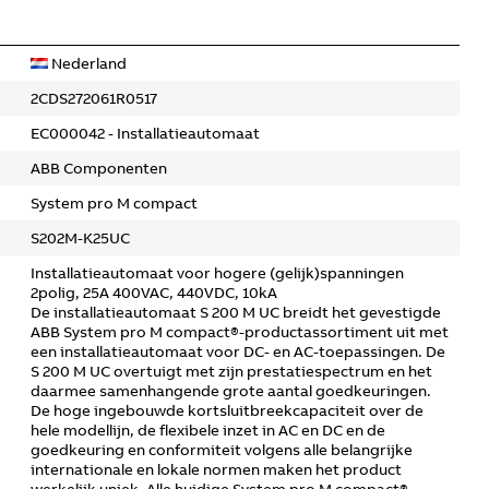
Nederland
2CDS272061R0517
EC000042 - Installatieautomaat
ABB Componenten
System pro M compact
S202M-K25UC
Installatieautomaat voor hogere (gelijk)spanningen
2polig, 25A 400VAC, 440VDC, 10kA
De installatieautomaat S 200 M UC breidt het gevestigde
ABB System pro M compact®-productassortiment uit met
een installatieautomaat voor DC- en AC-toepassingen. De
S 200 M UC overtuigt met zijn prestatiespectrum en het
daarmee samenhangende grote aantal goedkeuringen.
De hoge ingebouwde kortsluitbreekcapaciteit over de
hele modellijn, de flexibele inzet in AC en DC en de
goedkeuring en conformiteit volgens alle belangrijke
internationale en lokale normen maken het product