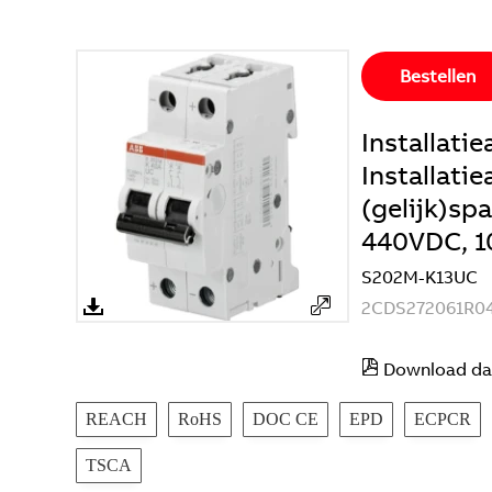
Bestellen
Installat
Installati
(gelijk)sp
440VDC, 1
S202M-K13UC
2CDS272061R0
Download da
REACH
RoHS
DOC CE
EPD
ECPCR
TSCA