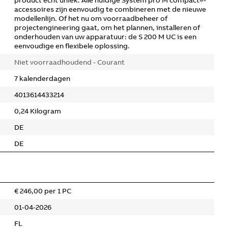
product echt uniek. Alle huidige System pro M compact®-
accessoires zijn eenvoudig te combineren met de nieuwe
modellenlijn. Of het nu om voorraadbeheer of
projectengineering gaat, om het plannen, installeren of
onderhouden van uw apparatuur: de S 200 M UC is een
eenvoudige en flexibele oplossing.
Niet voorraadhoudend - Courant
7 kalenderdagen
4013614433214
0,24 Kilogram
DE
DE
€ 246,00 per 1 PC
01-04-2026
FL