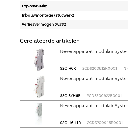
Explosieveilig
Inbouwmontage (stucwerk)
Verliesvermogen (watt)
Gerelateerde artikelen
Nevenapparaat modulair System
S2C-H6R
2CDS200912R0001
Ni
Nevenapparaat modulair Syste
S2C-S/H6R
2CDS200922R0001
Nevenapparaat modulair Syste
S2C-H6-11R
2CDS200946R0001