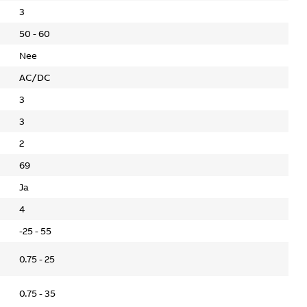
3
50 - 60
Nee
AC/DC
3
3
2
69
Ja
4
-25 - 55
0.75 - 25
0.75 - 35