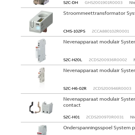
S2C-DH
GHS2001901R0003
Ni
Stroommeettransformator Sys
CMS-102PS
2CCA880102R0001
Nevenapparaat modulair Syste
S2C-H20L
2CDS200936R0002
Nevenapparaat modulair Syste
S2C-H6-02R
2CDS200946R0003
Nevenapparaat modulair System
contact
S2C-H01
2CDS200970R0031
Ni
Onderspanningsspoel System p