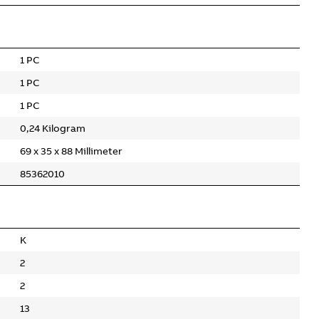
1 PC
1 PC
1 PC
0,24 Kilogram
69 x 35 x 88 Millimeter
85362010
K
2
2
13