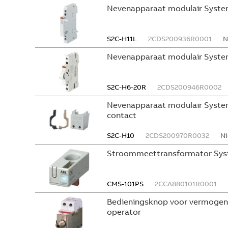
Nevenapparaat modulair Syste
S2C-H11L
2CDS200936R0001
N
Nevenapparaat modulair System
S2C-H6-20R
2CDS200946R0002
Nevenapparaat modulair System
contact
S2C-H10
2CDS200970R0032
Ni
Stroommeettransformator Sys
CMS-101PS
2CCA880101R0001
Bedieningsknop voor vermogen
operator