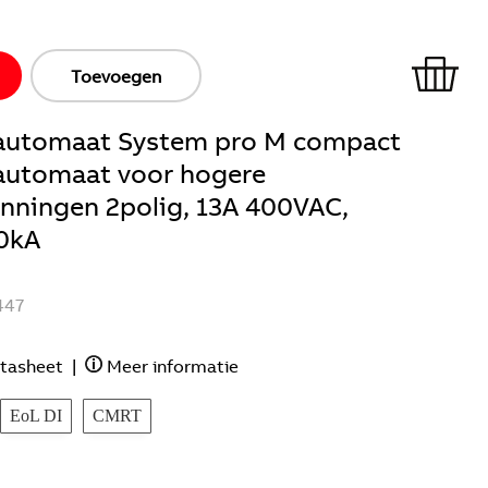
Toevoegen
ieautomaat System pro M compact
eautomaat voor hogere
anningen 2polig, 13A 400VAC,
0kA
447
tasheet
|
Meer informatie
EoL DI
CMRT