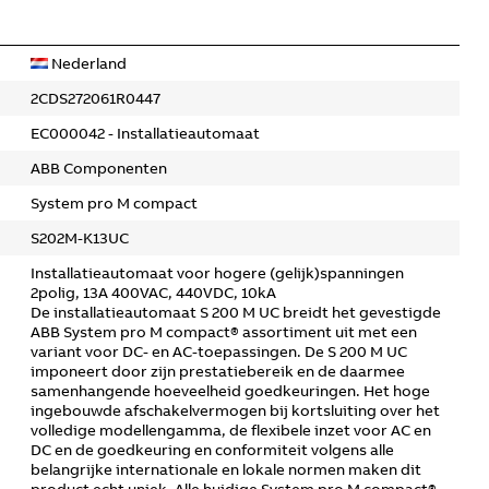
Nederland
2CDS272061R0447
EC000042 - Installatieautomaat
ABB Componenten
System pro M compact
S202M-K13UC
Installatieautomaat voor hogere (gelijk)spanningen
2polig, 13A 400VAC, 440VDC, 10kA
De installatieautomaat S 200 M UC breidt het gevestigde
ABB System pro M compact® assortiment uit met een
variant voor DC- en AC-toepassingen. De S 200 M UC
imponeert door zijn prestatiebereik en de daarmee
samenhangende hoeveelheid goedkeuringen. Het hoge
ingebouwde afschakelvermogen bij kortsluiting over het
volledige modellengamma, de flexibele inzet voor AC en
DC en de goedkeuring en conformiteit volgens alle
belangrijke internationale en lokale normen maken dit