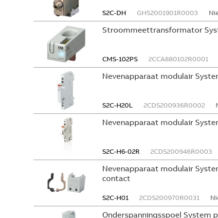
S2C-DH
GHS2001901R0003
Ni
Stroommeettransformator Sys
CMS-102PS
2CCA880102R0001
Nevenapparaat modulair Syste
S2C-H20L
2CDS200936R0002
Nevenapparaat modulair Syste
S2C-H6-02R
2CDS200946R0003
Nevenapparaat modulair System
contact
S2C-H01
2CDS200970R0031
Ni
Onderspanningsspoel System p