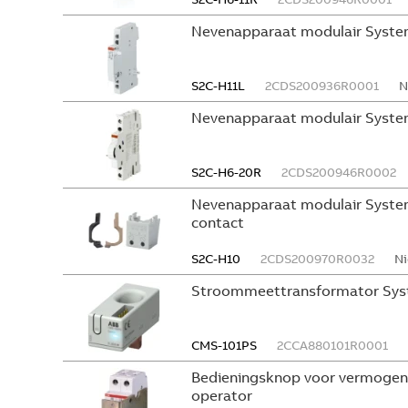
Nevenapparaat modulair Syste
S2C-H11L
2CDS200936R0001
N
Nevenapparaat modulair System
S2C-H6-20R
2CDS200946R0002
Nevenapparaat modulair System
contact
S2C-H10
2CDS200970R0032
Ni
Stroommeettransformator Sys
CMS-101PS
2CCA880101R0001
Bedieningsknop voor vermogen
operator