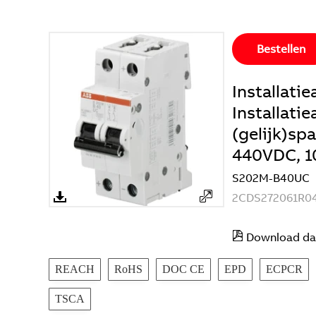
Bestellen
Installat
Installati
(gelijk)sp
440VDC, 1
S202M-B40UC
2CDS272061R0
Download da
REACH
RoHS
DOC CE
EPD
ECPCR
TSCA