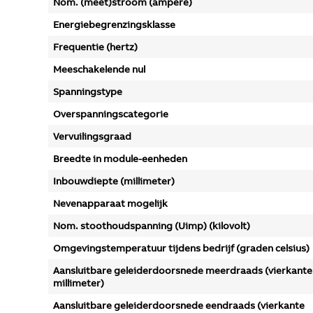
Nom. (meet)stroom (ampère)
Energiebegrenzingsklasse
Frequentie (hertz)
Meeschakelende nul
Spanningstype
Overspanningscategorie
Vervuilingsgraad
Breedte in module-eenheden
Inbouwdiepte (millimeter)
Nevenapparaat mogelijk
Nom. stoothoudspanning (Uimp) (kilovolt)
Omgevingstemperatuur tijdens bedrijf (graden celsius)
Aansluitbare geleiderdoorsnede meerdraads (vierkante
millimeter)
Aansluitbare geleiderdoorsnede eendraads (vierkante