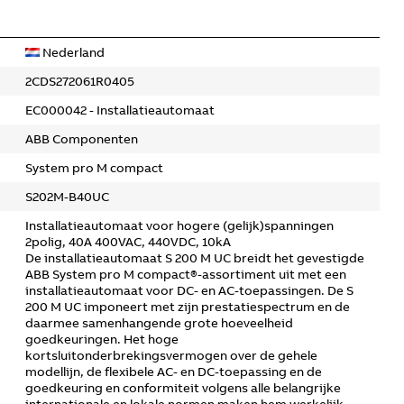
Nederland
2CDS272061R0405
EC000042 - Installatieautomaat
ABB Componenten
System pro M compact
S202M-B40UC
Installatieautomaat voor hogere (gelijk)spanningen
2polig, 40A 400VAC, 440VDC, 10kA
De installatieautomaat S 200 M UC breidt het gevestigde
ABB System pro M compact®-assortiment uit met een
installatieautomaat voor DC- en AC-toepassingen. De S
200 M UC imponeert met zijn prestatiespectrum en de
daarmee samenhangende grote hoeveelheid
goedkeuringen. Het hoge
kortsluitonderbrekingsvermogen over de gehele
modellijn, de flexibele AC- en DC-toepassing en de
goedkeuring en conformiteit volgens alle belangrijke