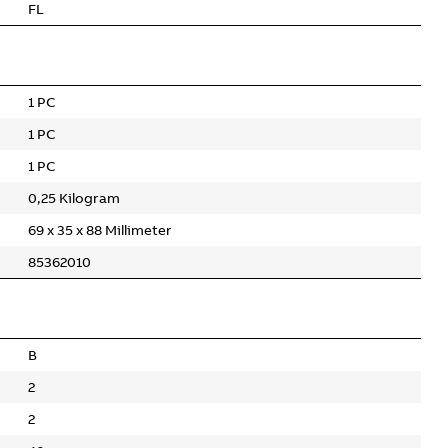
FL
1 PC
1 PC
1 PC
0,25 Kilogram
69 x 35 x 88 Millimeter
85362010
B
2
2