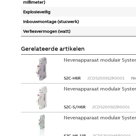
millimeter)
Explosieveilig
Inbouwmontage (stucwerk)
Verliesvermogen (watt)
Gerelateerde artikelen
Nevenapparaat modulair System
S2C-H6R
2CDS200912R0001
Ni
Nevenapparaat modulair Syste
S2C-S/H6R
2CDS200922R0001
Nevenapparaat modulair Syste
S2C-H6-11R
2CDS200946R0001