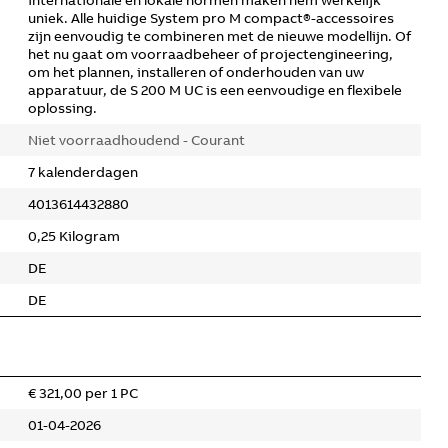
internationale en lokale normen maken hem werkelijk
uniek. Alle huidige System pro M compact®-accessoires
zijn eenvoudig te combineren met de nieuwe modellijn. Of
het nu gaat om voorraadbeheer of projectengineering,
om het plannen, installeren of onderhouden van uw
apparatuur, de S 200 M UC is een eenvoudige en flexibele
oplossing.
Niet voorraadhoudend - Courant
7 kalenderdagen
4013614432880
0,25 Kilogram
DE
DE
€ 321,00 per 1 PC
01-04-2026