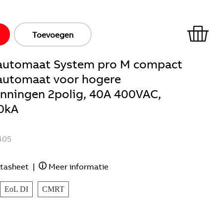
Toevoegen
ieautomaat System pro M compact
eautomaat voor hogere
anningen 2polig, 40A 400VAC,
0kA
405
tasheet
|
Meer informatie
EoL DI
CMRT