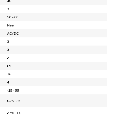
40
3
50 - 60
Nee
AC/DC
3
3
2
69
Ja
4
-25 - 55
0.75 - 25
0.75 - 35