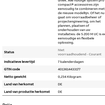
uniek. Alle huidige System pro
compact® accessoires zijn
eenvoudig te combineren met
de nieuwe modellijn. Of het nu
gaat om voorraadbeheer of
projectengineering, om het
plannen, plaatsen of
onderhouden van uw
installaties: de S 200 M UC is e
eenvoudige en flexibele
oplossing.
Niet
Status
voorraadhoudend - Courant
Indicatieve levertijd
7 kalenderdagen
GTIN code
4013614433177
Netto gewicht
0,234 Kilogram
Land van herkomst
DE
Land van productie herkomst
DE
Prijs