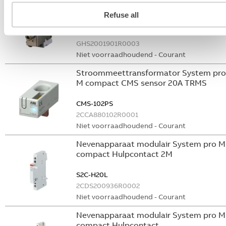
Bedieningsknop voor
vermogensschakelaar System pro M
Refuse all
compact Through the door operator
S2C-DH
GHS2001901R0003
Niet voorraadhoudend - Courant
Stroommeettransformator System pro
M compact CMS sensor 20A TRMS
CMS-102PS
2CCA880102R0001
Niet voorraadhoudend - Courant
Nevenapparaat modulair System pro M
compact Hulpcontact 2M
S2C-H20L
2CDS200936R0002
Niet voorraadhoudend - Courant
Nevenapparaat modulair System pro M
compact Hulpcontact