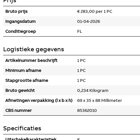
Bruto prijs
€ 283,00 per 1 PC
Ingangsdatum
01-04-2026
Conditiegroep
FL
Logistieke gegevens
Artikelnummer beschrijft
1 PC
Minimum afname
1 PC
Stapgrootte afname
1 PC
Bruto gewicht
0,234 Kilogram
Afmetingen verpakking (l x b x h)
69 x 35 x 88 Millimeter
CBS nummer
85362010
Specificaties
Uitschakelkarakteristiek
K