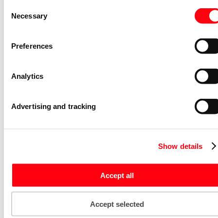
Consent
Nevenapparaat modulair System pro M
Necessary
Selection
compact Hulpcontact aan de rechterzij
2NO
S2C-H6-20R
Preferences
2CDS200946R0002
Niet voorraadhoudend - Courant
Analytics
Nevenapparaat modulair System pro M
compact S2C-H10 Bottom-fitting
auxiliary contact
Advertising and tracking
S2C-H10
2CDS200970R0032
Niet voorraadhoudend - Courant
Show details
Stroommeettransformator System pro
M compact CMS sensor 40A TRMS
Accept all
CMS-101PS
2CCA880101R0001
Niet voorraadhoudend - Courant
Accept selected