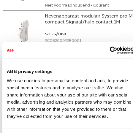
Niet voorraadhoudend - Courant
Nevenapparaat modulair System pro M
compact Signaal/hulp contact 1M
S2C-S/H6R
2CDS200922R0001
Niet voorraadhoudend - Courant
Nevenapparaat modulair System pro M
compact Hulpcontact
ABB privacy settings
S2C-H6-11R
We use cookies to personalise content and ads, to provide
2CDS200946R0001
social media features and to analyse our traffic. We also
Niet voorraadhoudend - Courant
share information about your use of our site with our social
Nevenapparaat modulair System pro M
media, advertising and analytics partners who may combine i
compact Hulpcontact 1M+1V
with other information that you’ve provided to them or that
they’ve collected from your use of their services.
S2C-H11L
2CDS200936R0001
Niet voorraadhoudend - Courant