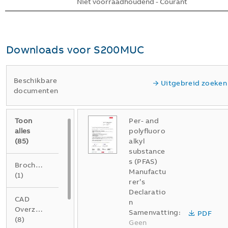
Niet voorraadhoudend - Courant
Downloads voor
S200MUC
Beschikbare
Uitgebreid zoeken
documenten
Toon
Per- and
alles
polyfluoro
(
85
)
alkyl
substance
s (PFAS)
Brochure
Manufactu
(
1
)
rer’s
Declaratio
CAD
n
Overzichtstekening
Samenvatting:
PDF
(
8
)
Geen