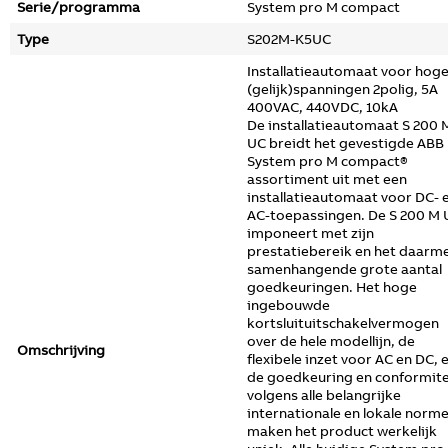
Serie/programma
System pro M compact
Type
S202M-K5UC
Installatieautomaat voor hog
(gelijk)spanningen 2polig, 5A
400VAC, 440VDC, 10kA
De installatieautomaat S 200 
UC breidt het gevestigde ABB
System pro M compact®
assortiment uit met een
installatieautomaat voor DC- 
AC-toepassingen. De S 200 M 
imponeert met zijn
prestatiebereik en het daarm
samenhangende grote aantal
goedkeuringen. Het hoge
ingebouwde
kortsluituitschakelvermogen
over de hele modellijn, de
Omschrijving
flexibele inzet voor AC en DC, 
de goedkeuring en conformite
volgens alle belangrijke
internationale en lokale norm
maken het product werkelijk