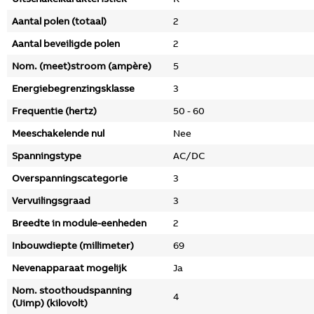
Aantal polen (totaal)
2
Aantal beveiligde polen
2
Nom. (meet)stroom (ampère)
5
Energiebegrenzingsklasse
3
Frequentie (hertz)
50 - 60
Meeschakelende nul
Nee
Spanningstype
AC/DC
Overspanningscategorie
3
Vervuilingsgraad
3
Breedte in module-eenheden
2
Inbouwdiepte (millimeter)
69
Nevenapparaat mogelijk
Ja
Nom. stoothoudspanning
4
(Uimp) (kilovolt)