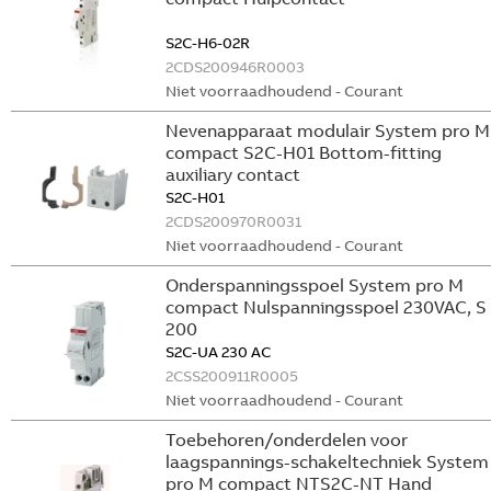
S2C-H6-02R
2CDS200946R0003
Niet voorraadhoudend - Courant
Nevenapparaat modulair System pro M
compact S2C-H01 Bottom-fitting
auxiliary contact
S2C-H01
2CDS200970R0031
Niet voorraadhoudend - Courant
Onderspanningsspoel System pro M
compact Nulspanningsspoel 230VAC, S
200
S2C-UA 230 AC
2CSS200911R0005
Niet voorraadhoudend - Courant
Toebehoren/onderdelen voor
laagspannings-schakeltechniek System
pro M compact NTS2C-NT Hand