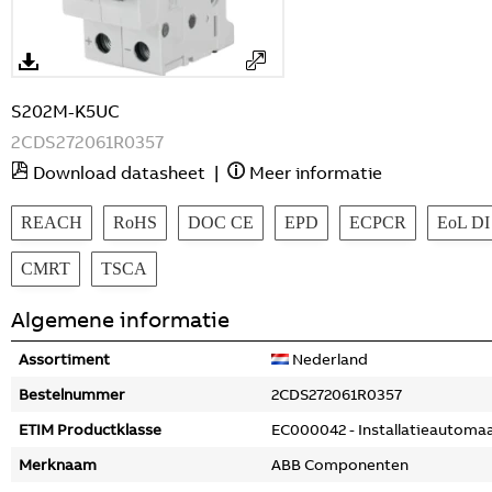
S202M-K5UC
2CDS272061R0357
Download datasheet
|
Meer informatie
REACH
RoHS
DOC CE
EPD
ECPCR
EoL DI
CMRT
TSCA
Algemene informatie
Assortiment
Nederland
Bestelnummer
2CDS272061R0357
ETIM Productklasse
EC000042 - Installatieautoma
Merknaam
ABB Componenten