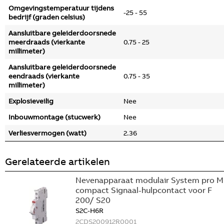
Omgevingstemperatuur tijdens
-25 - 55
bedrijf (graden celsius)
Aansluitbare geleiderdoorsnede
meerdraads (vierkante
0.75 - 25
millimeter)
Aansluitbare geleiderdoorsnede
eendraads (vierkante
0.75 - 35
millimeter)
Explosieveilig
Nee
Inbouwmontage (stucwerk)
Nee
Verliesvermogen (watt)
2.36
Gerelateerde artikelen
Nevenapparaat modulair System pro M
compact Signaal-hulpcontact voor F
200/ S20
S2C-H6R
2CDS200912R0001