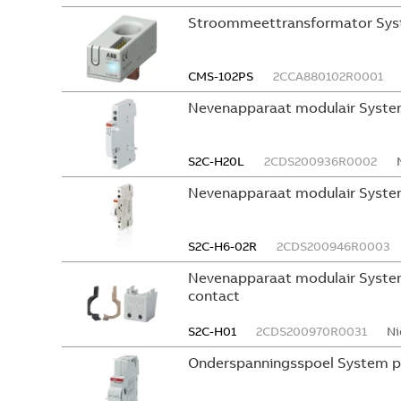
Stroommeettransformator Sys
CMS-102PS
2CCA880102R0001
Nevenapparaat modulair Syste
S2C-H20L
2CDS200936R0002
Nevenapparaat modulair Syste
S2C-H6-02R
2CDS200946R0003
Nevenapparaat modulair System
contact
S2C-H01
2CDS200970R0031
Ni
Onderspanningsspoel System p