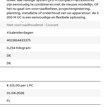
uniek. Alle huidige System pro M compact®-accessoires
zijn eenvoudig te combineren met de nieuwe modellijn. Of
het nu gaat om voorraadbeheer, projectengineering,
planning, installatie of onderhoud van uw apparatuur: de S
200 M UC is een eenvoudige en flexibele oplossing.
Niet voorraadhoudend - Courant
4 kalenderdagen
4013614433375
0,234 Kilogram
DE
DE
€ 315,00 per 1 PC
01-04-2026
FL