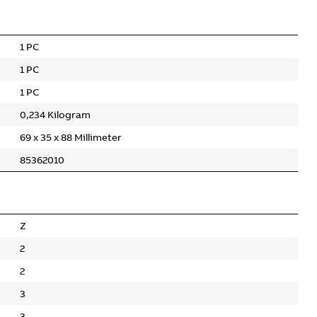
1 PC
1 PC
1 PC
0,234 Kilogram
69 x 35 x 88 Millimeter
85362010
Z
2
2
3
3