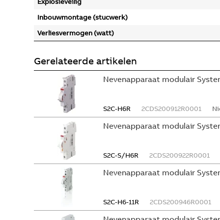
Explosieveilig
Inbouwmontage (stucwerk)
Verliesvermogen (watt)
Gerelateerde artikelen
Nevenapparaat modulair System
S2C-H6R
2CDS200912R0001
Ni
Nevenapparaat modulair Syste
S2C-S/H6R
2CDS200922R0001
Nevenapparaat modulair Syste
S2C-H6-11R
2CDS200946R0001
Nevenapparaat modulair Syste