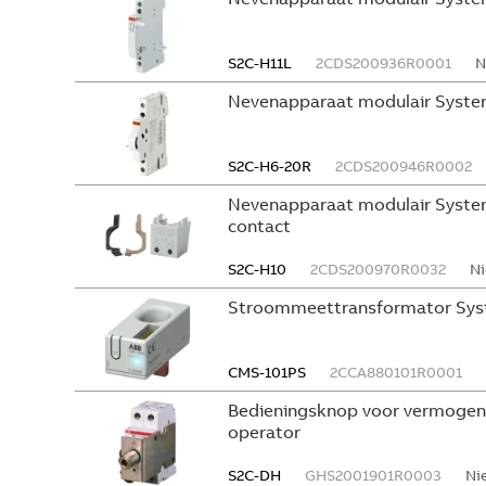
S2C-H11L
2CDS200936R0001
N
Nevenapparaat modulair System
S2C-H6-20R
2CDS200946R0002
Nevenapparaat modulair System
contact
S2C-H10
2CDS200970R0032
Ni
Stroommeettransformator Sys
CMS-101PS
2CCA880101R0001
Bedieningsknop voor vermogen
operator
S2C-DH
GHS2001901R0003
Ni