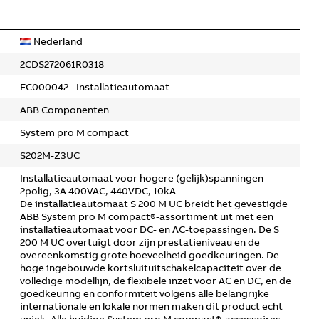
Nederland
2CDS272061R0318
EC000042 - Installatieautomaat
ABB Componenten
System pro M compact
S202M-Z3UC
Installatieautomaat voor hogere (gelijk)spanningen
2polig, 3A 400VAC, 440VDC, 10kA
De installatieautomaat S 200 M UC breidt het gevestigde
ABB System pro M compact®-assortiment uit met een
installatieautomaat voor DC- en AC-toepassingen. De S
200 M UC overtuigt door zijn prestatieniveau en de
overeenkomstig grote hoeveelheid goedkeuringen. De
hoge ingebouwde kortsluituitschakelcapaciteit over de
volledige modellijn, de flexibele inzet voor AC en DC, en de
goedkeuring en conformiteit volgens alle belangrijke
internationale en lokale normen maken dit product echt