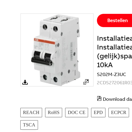
Bestellen
Installat
Installati
(gelijk)sp
10kA
S202M-Z3UC
2CDS272061R0
Download da
REACH
RoHS
DOC CE
EPD
ECPCR
TSCA