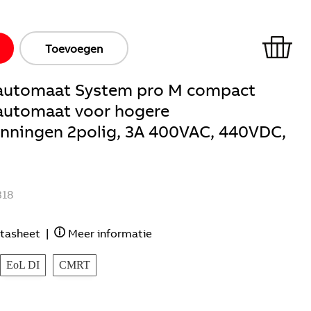
Toevoegen
ieautomaat System pro M compact
eautomaat voor hogere
anningen 2polig, 3A 400VAC, 440VDC,
318
tasheet
|
Meer informatie
EoL DI
CMRT