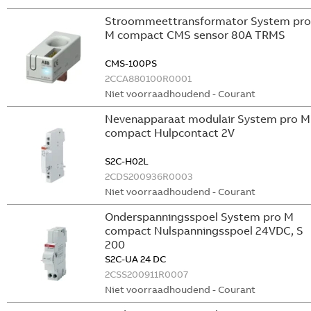
Stroommeettransformator System pro
M compact CMS sensor 80A TRMS
CMS-100PS
2CCA880100R0001
Niet voorraadhoudend - Courant
Nevenapparaat modulair System pro M
compact Hulpcontact 2V
S2C-H02L
2CDS200936R0003
Niet voorraadhoudend - Courant
Onderspanningsspoel System pro M
compact Nulspanningsspoel 24VDC, S
200
S2C-UA 24 DC
2CSS200911R0007
Niet voorraadhoudend - Courant