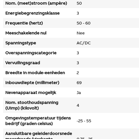
Nom. (meet)stroom (ampère)
50
Energiebegrenzingsklasse
3
Frequentie (hertz)
50 - 60
Meeschakelende nul
Nee
Spanningstype
AC/DC
Overspanningscategorie
3
Vervuilingsgraad
3
Breedte in module-eenheden
2
Inbouwdiepte (millimeter)
69
Nevenapparaat mogelijk
Ja
Nom. stoothoudspanning
4
(Uimp) (kilovolt)
Omgevingstemperatuur tijdens
-25 - 55
bedrijf (graden celsius)
Aansluitbare geleiderdoorsnede