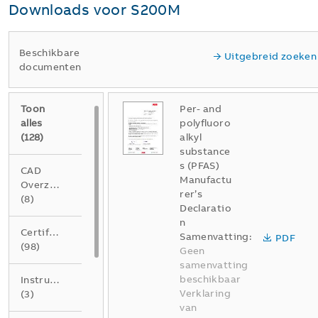
Downloads voor
S200M
Beschikbare
Uitgebreid zoeken
documenten
Toon
Per- and
alles
polyfluoro
(
128
)
alkyl
substance
s (PFAS)
CAD
Manufactu
Overzichtstekening
rer’s
(
8
)
Declaratio
n
Certificaat
Samenvatting:
PDF
(
98
)
Geen
samenvatting
beschikbaar
Instructie
Verklaring
(
3
)
van