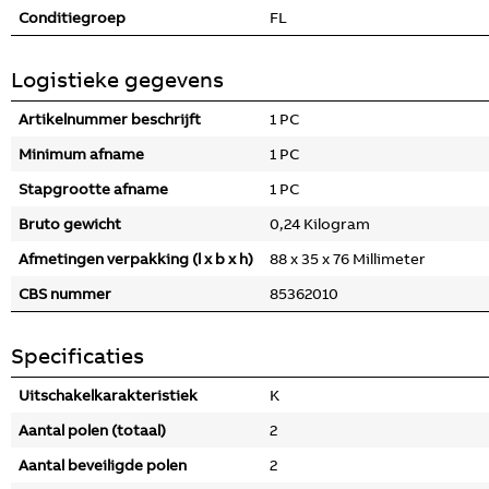
Conditiegroep
FL
Logistieke gegevens
Artikelnummer beschrijft
1 PC
Minimum afname
1 PC
Stapgrootte afname
1 PC
Bruto gewicht
0,24 Kilogram
Afmetingen verpakking (l x b x h)
88 x 35 x 76 Millimeter
CBS nummer
85362010
Specificaties
Uitschakelkarakteristiek
K
Aantal polen (totaal)
2
Aantal beveiligde polen
2