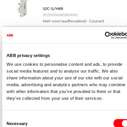
S2C-S/H6R
2CDS200922R0001
Niet voorraadhoudend - Courant
Nevenapparaat modulair System pro M
compact Hulpcontact
S2C-H6-11R
2CDS200946R0001
ABB privacy settings
Niet voorraadhoudend - Courant
We use cookies to personalise content and ads, to provide
Nevenapparaat modulair System pro M
social media features and to analyse our traffic. We also
compact Hulpcontact 1M+1V
share information about your use of our site with our social
media, advertising and analytics partners who may combine i
S2C-H11L
with other information that you’ve provided to them or that
2CDS200936R0001
they’ve collected from your use of their services.
Niet voorraadhoudend - Courant
Nevenapparaat modulair System pro M
compact Hulpcontact aan de rechterzij
Consent
2NO
Necessary
Selection