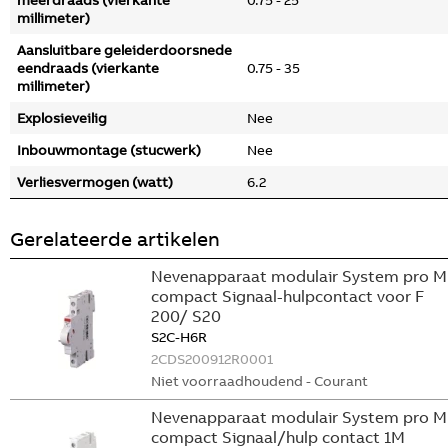
meerdraads (vierkante
0.75 - 25
millimeter)
Aansluitbare geleiderdoorsnede
eendraads (vierkante
0.75 - 35
millimeter)
Explosieveilig
Nee
Inbouwmontage (stucwerk)
Nee
Verliesvermogen (watt)
6.2
Gerelateerde artikelen
Nevenapparaat modulair System pro M
compact Signaal-hulpcontact voor F
200/ S20
S2C-H6R
2CDS200912R0001
Niet voorraadhoudend - Courant
Nevenapparaat modulair System pro M
compact Signaal/hulp contact 1M