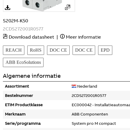
S202M-K50
2CDS272001R0577
Download datasheet
|
Meer informatie
REACH
RoHS
DOC CE
DOC CE
EPD
ABB EcoSolutions
Algemene informatie
Assortiment
Nederland
Bestelnummer
2CDS272001R0577
ETIM Productklasse
EC000042 - Installatieautoma
Merknaam
ABB Componenten
Serie/programma
System pro M compact