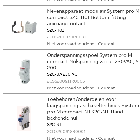
Nevenapparaat modulair System pro M
compact S2C-H01 Bottom-fitting
auxiliary contact
S2C-H01
2CDS200970R0031
Niet voorraadhoudend - Courant
Onderspanningsspoel System pro M
compact Nulspanningsspoel 230VAC, S
200
S2C-UA 230 AC
2CSS200911R0005
Niet voorraadhoudend - Courant
Toebehoren/onderdelen voor
laagspannings-schakeltechniek System
pro M compact NTS2C-NT Hand
bediende nul
S2C-NT
2CDS200918R0001
Niet voorraadhoudend - Courant