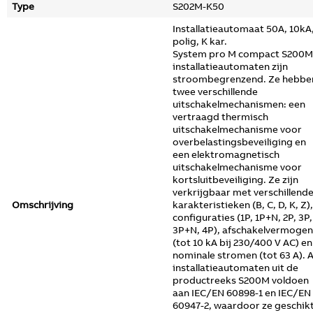
Type
S202M-K50
Installatieautomaat 50A, 10kA,
polig, K kar.
System pro M compact S200M
installatieautomaten zijn
stroombegrenzend. Ze hebbe
twee verschillende
uitschakelmechanismen: een
vertraagd thermisch
uitschakelmechanisme voor
overbelastingsbeveiliging en
een elektromagnetisch
uitschakelmechanisme voor
kortsluitbeveiliging. Ze zijn
verkrijgbaar met verschillend
Omschrijving
karakteristieken (B, C, D, K, Z),
configuraties (1P, 1P+N, 2P, 3P,
3P+N, 4P), afschakelvermogen
(tot 10 kA bij 230/400 V AC) en
nominale stromen (tot 63 A). A
installatieautomaten uit de
productreeks S200M voldoen
aan IEC/EN 60898-1 en IEC/EN
60947-2, waardoor ze geschik