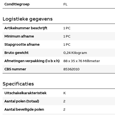
Conditiegroep
FL
Logistieke gegevens
Artikelnummer beschrijft
1 PC
Minimum afname
1 PC
Stapgrootte afname
1 PC
Bruto gewicht
0,24 Kilogram
Afmetingen verpakking (l x b x h)
88 x 35 x 76 Millimeter
CBS nummer
85362010
Specificaties
Uitschakelkarakteristiek
K
Aantal polen (totaal)
2
Aantal beveiligde polen
2