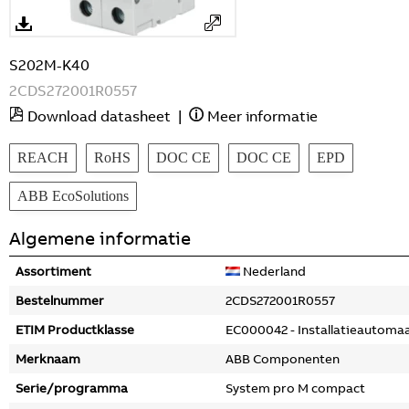
S202M-K40
2CDS272001R0557
Download datasheet
|
Meer informatie
REACH
RoHS
DOC CE
DOC CE
EPD
ABB EcoSolutions
Algemene informatie
Assortiment
Nederland
Bestelnummer
2CDS272001R0557
ETIM Productklasse
EC000042 - Installatieautoma
Merknaam
ABB Componenten
Serie/programma
System pro M compact