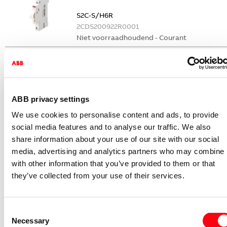
S2C-S/H6R
2CDS200922R0001
Niet voorraadhoudend - Courant
Nevenapparaat modulair System pro M
compact Hulpcontact
S2C-H6-11R
2CDS200946R0001
ABB privacy settings
Niet voorraadhoudend - Courant
We use cookies to personalise content and ads, to provide
Nevenapparaat modulair System pro M
social media features and to analyse our traffic. We also
compact Hulpcontact 1M+1V
share information about your use of our site with our social
media, advertising and analytics partners who may combine i
S2C-H11L
with other information that you’ve provided to them or that
2CDS200936R0001
they’ve collected from your use of their services.
Niet voorraadhoudend - Courant
Nevenapparaat modulair System pro M
compact Hulpcontact aan de rechterzij
Consent
2NO
Necessary
Selection