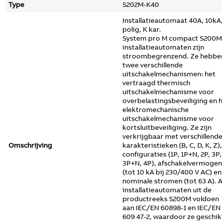
Type
S202M-K40
Installatieautomaat 40A, 10kA,
polig, K kar.
System pro M compact S200M
installatieautomaten zijn
stroombegrenzend. Ze hebbe
twee verschillende
uitschakelmechanismen: het
vertraagd thermisch
uitschakelmechanisme voor
overbelastingsbeveiliging en 
elektromechanische
uitschakelmechanisme voor
kortsluitbeveiliging. Ze zijn
verkrijgbaar met verschillend
Omschrijving
karakteristieken (B, C, D, K, Z),
configuraties (1P, 1P+N, 2P, 3P,
3P+N, 4P), afschakelvermogen
(tot 10 kA bij 230/400 V AC) en
nominale stromen (tot 63 A). A
installatieautomaten uit de
productreeks S200M voldoen
aan IEC/EN 60898-1 en IEC/EN
609 47-2, waardoor ze geschik