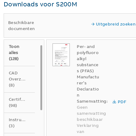
Downloads voor
S200M
Beschikbare
Uitgebreid zoeken
documenten
Toon
Per- and
alles
polyfluoro
(
128
)
alkyl
substance
s (PFAS)
CAD
Manufactu
Overzichtstekening
rer’s
(
8
)
Declaratio
n
Certificaat
Samenvatting:
PDF
(
98
)
Geen
samenvatting
beschikbaar
Instructie
Verklaring
(
3
)
van