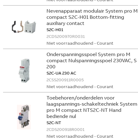
Nevenapparaat modulair System pro M
compact S2C-H01 Bottom-fitting
auxiliary contact
S2C-H01
2CDS200970R0031
Niet voorraadhoudend - Courant
Onderspanningsspoel System pro M
compact Nulspanningsspoel 230VAC, S
200
S2C-UA 230 AC
2CSS200911R0005
Niet voorraadhoudend - Courant
Toebehoren/onderdelen voor
laagspannings-schakeltechniek System
pro M compact NTS2C-NT Hand
bediende nul
S2C-NT
2CDS200918R0001
Niet voorraadhoudend - Courant