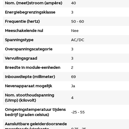
Nom. (meet)stroom (ampère)
40
Energiebegrenzingsklasse
3
Frequentie (hertz)
50 - 60
Meeschakelende nul
Nee
Spanningstype
AC/DC
Overspanningscategorie
3
Vervuilingsgraad
3
Breedte in module-eenheden
2
Inbouwdiepte (millimeter)
69
Nevenapparaat mogelijk
Ja
Nom. stoothoudspanning
4
(Uimp) (kilovolt)
Omgevingstemperatuur tijdens
-25 - 55
bedrijf (graden celsius)
Aansluitbare geleiderdoorsnede