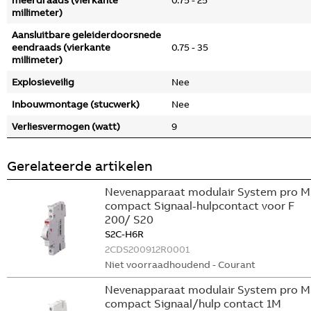
meerdraads (vierkante
0.75 - 25
millimeter)
Aansluitbare geleiderdoorsnede
eendraads (vierkante
0.75 - 35
millimeter)
Explosieveilig
Nee
Inbouwmontage (stucwerk)
Nee
Verliesvermogen (watt)
9
Gerelateerde artikelen
Nevenapparaat modulair System pro M
compact Signaal-hulpcontact voor F
200/ S20
S2C-H6R
2CDS200912R0001
Niet voorraadhoudend - Courant
Nevenapparaat modulair System pro M
compact Signaal/hulp contact 1M