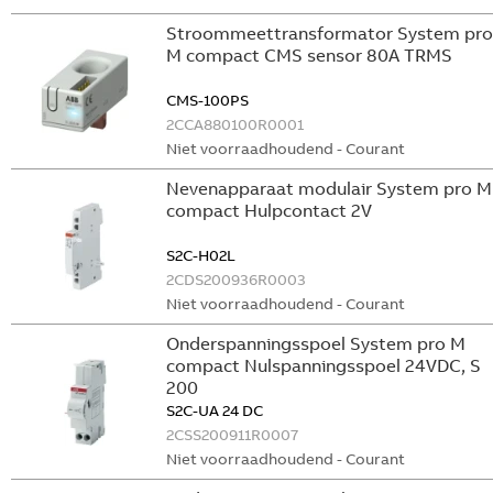
Stroommeettransformator System pro
M compact CMS sensor 80A TRMS
CMS-100PS
2CCA880100R0001
Niet voorraadhoudend - Courant
Nevenapparaat modulair System pro M
compact Hulpcontact 2V
S2C-H02L
2CDS200936R0003
Niet voorraadhoudend - Courant
Onderspanningsspoel System pro M
compact Nulspanningsspoel 24VDC, S
200
S2C-UA 24 DC
2CSS200911R0007
Niet voorraadhoudend - Courant