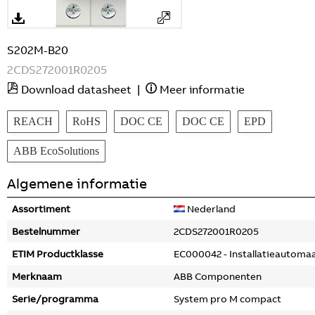
S202M-B20
2CDS272001R0205
Download datasheet
|
Meer informatie
REACH
RoHS
DOC CE
DOC CE
EPD
ABB EcoSolutions
Algemene informatie
Assortiment
Nederland
Bestelnummer
2CDS272001R0205
ETIM Productklasse
EC000042 - Installatieautoma
Merknaam
ABB Componenten
Serie/programma
System pro M compact