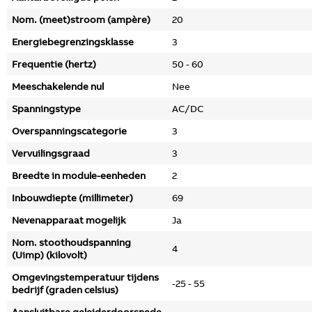
Nom. (meet)stroom (ampère)
20
Energiebegrenzingsklasse
3
Frequentie (hertz)
50 - 60
Meeschakelende nul
Nee
Spanningstype
AC/DC
Overspanningscategorie
3
Vervuilingsgraad
3
Breedte in module-eenheden
2
Inbouwdiepte (millimeter)
69
Nevenapparaat mogelijk
Ja
Nom. stoothoudspanning
4
(Uimp) (kilovolt)
Omgevingstemperatuur tijdens
-25 - 55
bedrijf (graden celsius)