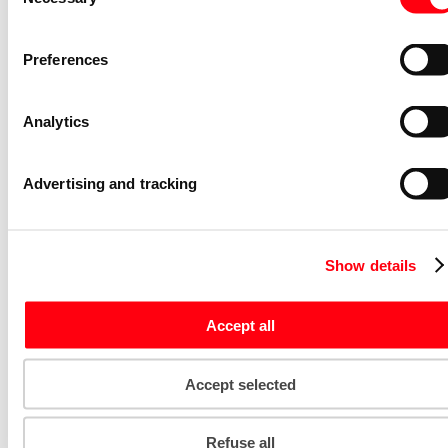
2NO
Selection
S2C-H6-20R
2CDS200946R0002
Preferences
Niet voorraadhoudend - Courant
Nevenapparaat modulair System pro M
Analytics
compact S2C-H10 Bottom-fitting
auxiliary contact
S2C-H10
Advertising and tracking
2CDS200970R0032
Niet voorraadhoudend - Courant
Stroommeettransformator System pro
M compact CMS sensor 40A TRMS
Show details
CMS-101PS
Accept all
2CCA880101R0001
Niet voorraadhoudend - Courant
Bedieningsknop voor
Accept selected
vermogensschakelaar System pro M
compact Through the door operator
Refuse all
S2C-DH