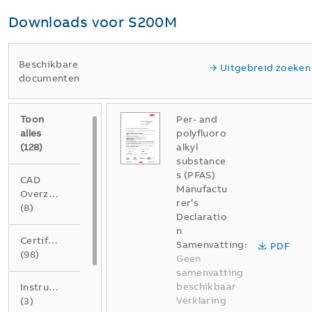
Downloads voor
S200M
Beschikbare
Uitgebreid zoeken
documenten
Toon
Per- and
alles
polyfluoro
(
128
)
alkyl
substance
s (PFAS)
CAD
Manufactu
Overzichtstekening
rer’s
(
8
)
Declaratio
n
Certificaat
Samenvatting:
PDF
(
98
)
Geen
samenvatting
beschikbaar
Instructie
Verklaring
(
3
)