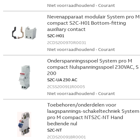
Niet voorraadhoudend - Courant
Nevenapparaat modulair System pro M
compact S2C-H01 Bottom-fitting
auxiliary contact
S2C-H01
2CDS200970R0031
Niet voorraadhoudend - Courant
Onderspanningsspoel System pro M
compact Nulspanningsspoel 230VAC, S
200
S2C-UA 230 AC
2CSS200911R0005
Niet voorraadhoudend - Courant
Toebehoren/onderdelen voor
laagspannings-schakeltechniek System
pro M compact NTS2C-NT Hand
bediende nul
S2C-NT
2CDS200918R0001