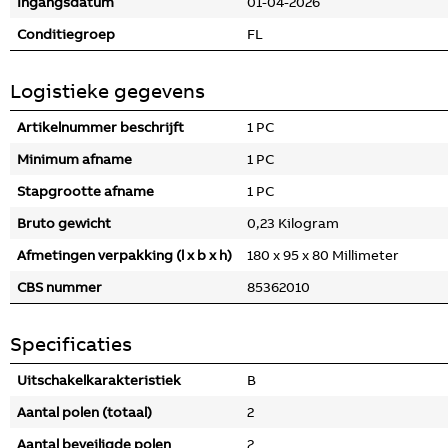
Ingangsdatum
01-04-2026
Conditiegroep
FL
Logistieke gegevens
Artikelnummer beschrijft
1 PC
Minimum afname
1 PC
Stapgrootte afname
1 PC
Bruto gewicht
0,23 Kilogram
Afmetingen verpakking (l x b x h)
180 x 95 x 80 Millimeter
CBS nummer
85362010
Specificaties
Uitschakelkarakteristiek
B
Aantal polen (totaal)
2
Aantal beveiligde polen
2