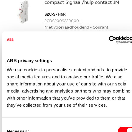
compact Signaal/hulp contact 1M
S2C-S/H6R
2CDS200922R0001
Niet voorraadhoudend - Courant
Nevenapparaat modulair System pro M
compact Hulpcontact
S2C-H6-11R
ABB privacy settings
2CDS200946R0001
Niet voorraadhoudend - Courant
We use cookies to personalise content and ads, to provide
social media features and to analyse our traffic. We also
Nevenapparaat modulair System pro M
share information about your use of our site with our social
compact Hulpcontact 1M+1V
media, advertising and analytics partners who may combine i
S2C-H11L
with other information that you’ve provided to them or that
2CDS200936R0001
they’ve collected from your use of their services.
Niet voorraadhoudend - Courant
Nevenapparaat modulair System pro M
Consent
compact Hulpcontact aan de rechterzij
Necessary