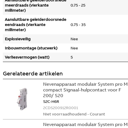
Aansluitbare geleiderdoorsnede
meerdraads (vierkante
0.75 - 25
millimeter)
Aansluitbare geleiderdoorsnede
eendraads (vierkante
0.75 - 35
millimeter)
Explosieveilig
Nee
Inbouwmontage (stucwerk)
Nee
Verliesvermogen (watt)
5
Gerelateerde artikelen
Nevenapparaat modulair System pro M
compact Signaal-hulpcontact voor F
200/ S20
S2C-H6R
2CDS200912R0001
Niet voorraadhoudend - Courant
Nevenapparaat modulair System pro M