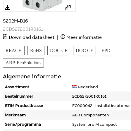
S202M-D16
2CDS272001R0161
Download datasheet
|
Meer informatie
REACH
RoHS
DOC CE
DOC CE
EPD
ABB EcoSolutions
Algemene informatie
Assortiment
Nederland
Bestelnummer
2CDS272001R0161
ETIM Productklasse
EC000042 - Installatieautoma
Merknaam
ABB Componenten
Serie/programma
System pro M compact