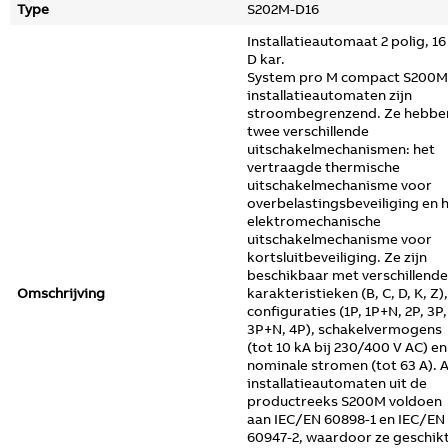
Type
S202M-D16
Installatieautomaat 2 polig, 16
D kar.
System pro M compact S200M
installatieautomaten zijn
stroombegrenzend. Ze hebbe
twee verschillende
uitschakelmechanismen: het
vertraagde thermische
uitschakelmechanisme voor
overbelastingsbeveiliging en 
elektromechanische
uitschakelmechanisme voor
kortsluitbeveiliging. Ze zijn
beschikbaar met verschillende
Omschrijving
karakteristieken (B, C, D, K, Z),
configuraties (1P, 1P+N, 2P, 3P,
3P+N, 4P), schakelvermogens
(tot 10 kA bij 230/400 V AC) en
nominale stromen (tot 63 A). A
installatieautomaten uit de
productreeks S200M voldoen
aan IEC/EN 60898-1 en IEC/EN
60947-2, waardoor ze geschik