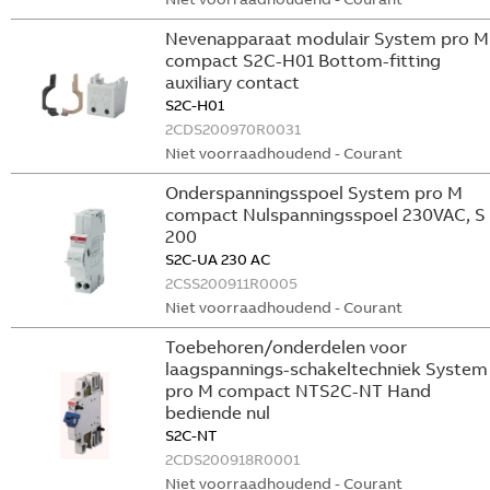
Nevenapparaat modulair System pro M
compact S2C-H01 Bottom-fitting
auxiliary contact
S2C-H01
2CDS200970R0031
Niet voorraadhoudend - Courant
Onderspanningsspoel System pro M
compact Nulspanningsspoel 230VAC, S
200
S2C-UA 230 AC
2CSS200911R0005
Niet voorraadhoudend - Courant
Toebehoren/onderdelen voor
laagspannings-schakeltechniek System
pro M compact NTS2C-NT Hand
bediende nul
S2C-NT
2CDS200918R0001
Niet voorraadhoudend - Courant