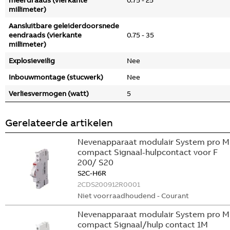
meerdraads (vierkante
0.75 - 25
millimeter)
Aansluitbare geleiderdoorsnede
eendraads (vierkante
0.75 - 35
millimeter)
Explosieveilig
Nee
Inbouwmontage (stucwerk)
Nee
Verliesvermogen (watt)
5
Gerelateerde artikelen
Nevenapparaat modulair System pro M
compact Signaal-hulpcontact voor F
200/ S20
S2C-H6R
2CDS200912R0001
Niet voorraadhoudend - Courant
Nevenapparaat modulair System pro M
compact Signaal/hulp contact 1M