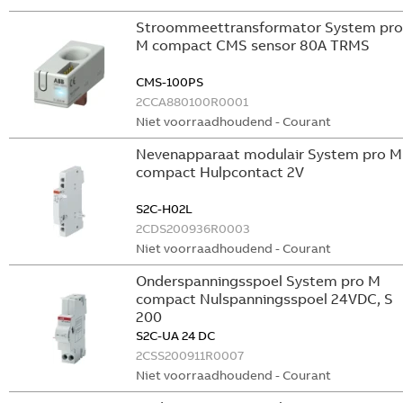
Stroommeettransformator System pro
M compact CMS sensor 80A TRMS
CMS-100PS
2CCA880100R0001
Niet voorraadhoudend - Courant
Nevenapparaat modulair System pro M
compact Hulpcontact 2V
S2C-H02L
2CDS200936R0003
Niet voorraadhoudend - Courant
Onderspanningsspoel System pro M
compact Nulspanningsspoel 24VDC, S
200
S2C-UA 24 DC
2CSS200911R0007
Niet voorraadhoudend - Courant