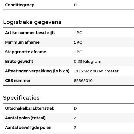
Conditiegroep
FL
Logistieke gegevens
Artikelnummer beschrijft
1 PC
Minimum afname
1 PC
Stapgrootte afname
1 PC
Bruto gewicht
0,23 Kilogram
Afmetingen verpakking (l x b x h)
183 x 92 x 80 Millimeter
CBS nummer
85362010
Specificaties
Uitschakelkarakteristiek
D
Aantal polen (totaal)
2
Aantal beveiligde polen
2