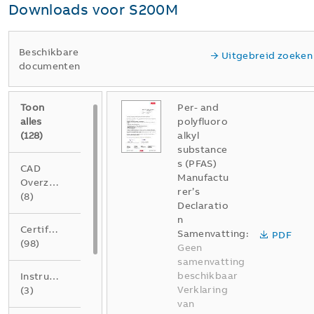
Downloads voor
S200M
Beschikbare
Uitgebreid zoeken
documenten
Toon
Per- and
alles
polyfluoro
(
128
)
alkyl
substance
s (PFAS)
CAD
Manufactu
Overzichtstekening
rer’s
(
8
)
Declaratio
n
Certificaat
Samenvatting:
PDF
(
98
)
Geen
samenvatting
beschikbaar
Instructie
Verklaring
(
3
)
van