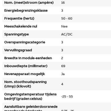
Nom. (meet)stroom (ampère)
16
Energiebegrenzingsklasse
3
Frequentie (hertz)
50 - 60
Meeschakelende nul
Nee
Spanningstype
AC/DC
Overspanningscategorie
3
Vervuilingsgraad
3
Breedte in module-eenheden
2
Inbouwdiepte (millimeter)
69
Nevenapparaat mogelijk
Ja
Nom. stoothoudspanning
4
(Uimp) (kilovolt)
Omgevingstemperatuur tijdens
-25 - 55
bedrijf (graden celsius)
Aansluitbare geleiderdoorsnede