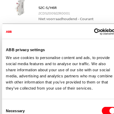
S2C-S/H6R
2CDS200922R0001
Niet voorraadhoudend - Courant
Nevenapparaat modulair System pro M
compact Hulpcontact
S2C-H6-11R
2CDS200946R0001
ABB privacy settings
Niet voorraadhoudend - Courant
We use cookies to personalise content and ads, to provide
Nevenapparaat modulair System pro M
social media features and to analyse our traffic. We also
compact Hulpcontact 1M+1V
share information about your use of our site with our social
media, advertising and analytics partners who may combine i
S2C-H11L
with other information that you’ve provided to them or that
2CDS200936R0001
they’ve collected from your use of their services.
Niet voorraadhoudend - Courant
Nevenapparaat modulair System pro M
compact Hulpcontact aan de rechterzij
Consent
2NO
Necessary
Selection