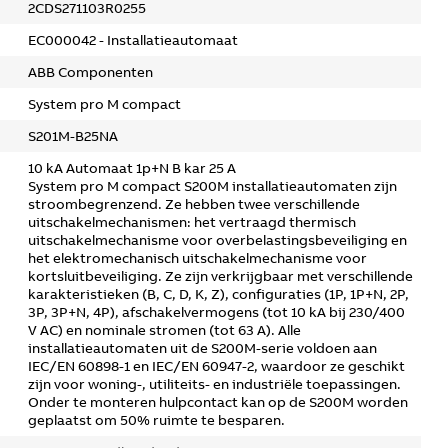
2CDS271103R0255
EC000042 - Installatieautomaat
ABB Componenten
System pro M compact
S201M-B25NA
10 kA Automaat 1p+N B kar 25 A
System pro M compact S200M installatieautomaten zijn
stroombegrenzend. Ze hebben twee verschillende
uitschakelmechanismen: het vertraagd thermisch
uitschakelmechanisme voor overbelastingsbeveiliging en
het elektromechanisch uitschakelmechanisme voor
kortsluitbeveiliging. Ze zijn verkrijgbaar met verschillende
karakteristieken (B, C, D, K, Z), configuraties (1P, 1P+N, 2P,
3P, 3P+N, 4P), afschakelvermogens (tot 10 kA bij 230/400
V AC) en nominale stromen (tot 63 A). Alle
installatieautomaten uit de S200M-serie voldoen aan
IEC/EN 60898-1 en IEC/EN 60947-2, waardoor ze geschikt
zijn voor woning-, utiliteits- en industriële toepassingen.
Onder te monteren hulpcontact kan op de S200M worden
geplaatst om 50% ruimte te besparen.