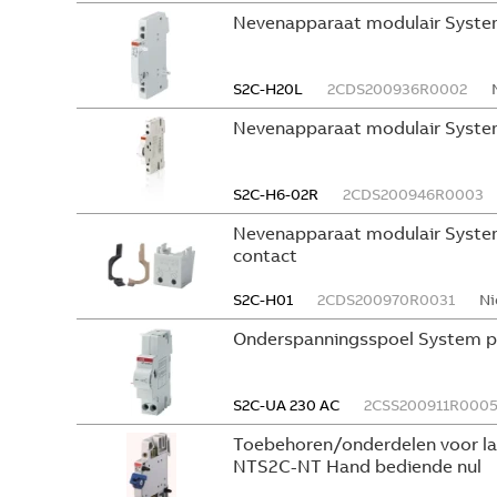
Nevenapparaat modulair Syste
S2C-H20L
2CDS200936R0002
Nevenapparaat modulair Syste
S2C-H6-02R
2CDS200946R0003
Nevenapparaat modulair System
contact
S2C-H01
2CDS200970R0031
Ni
Onderspanningsspoel System p
S2C-UA 230 AC
2CSS200911R000
Toebehoren/onderdelen voor l
NTS2C-NT Hand bediende nul