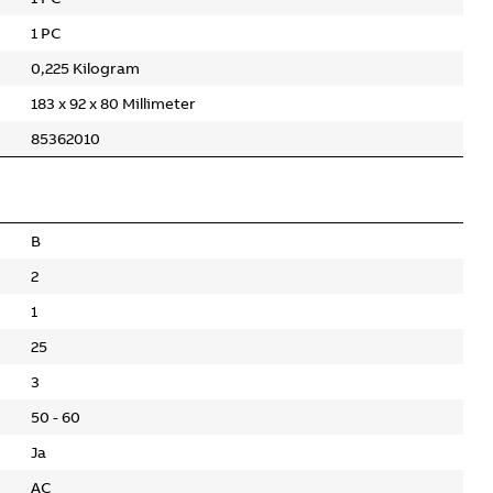
1 PC
0,225 Kilogram
183 x 92 x 80 Millimeter
85362010
B
2
1
25
3
50 - 60
Ja
AC