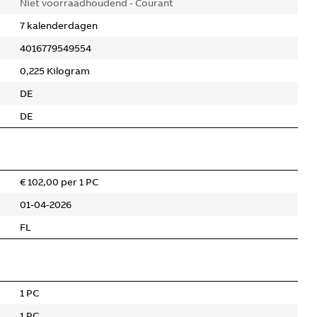
Niet voorraadhoudend - Courant
7 kalenderdagen
4016779549554
0,225 Kilogram
DE
DE
€ 102,00 per 1 PC
01-04-2026
FL
1 PC
1 PC