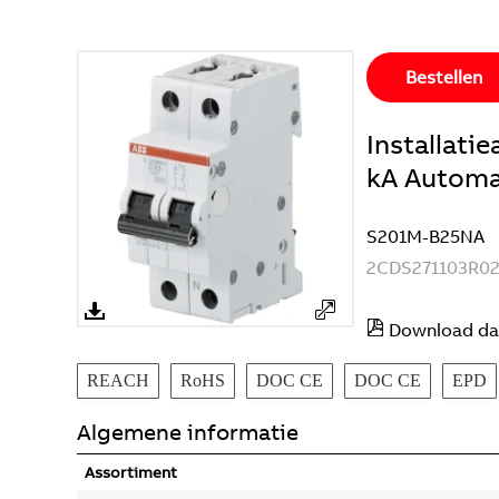
Bestellen
Installat
kA Automa
S201M-B25NA
2CDS271103R0
Download da
REACH
RoHS
DOC CE
DOC CE
EPD
Algemene informatie
Assortiment