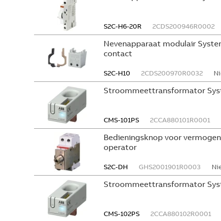
S2C-H6-20R
2CDS200946R0002
Nevenapparaat modulair System
contact
S2C-H10
2CDS200970R0032
Ni
Stroommeettransformator Sys
CMS-101PS
2CCA880101R0001
Bedieningsknop voor vermogen
operator
S2C-DH
GHS2001901R0003
Ni
Stroommeettransformator Sys
CMS-102PS
2CCA880102R0001