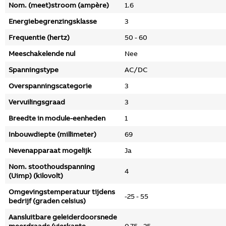
Nom. (meet)stroom (ampère)
1.6
Energiebegrenzingsklasse
3
Frequentie (hertz)
50 - 60
Meeschakelende nul
Nee
Spanningstype
AC/DC
Overspanningscategorie
3
Vervuilingsgraad
3
Breedte in module-eenheden
1
Inbouwdiepte (millimeter)
69
Nevenapparaat mogelijk
Ja
Nom. stoothoudspanning
4
(Uimp) (kilovolt)
Omgevingstemperatuur tijdens
-25 - 55
bedrijf (graden celsius)
Aansluitbare geleiderdoorsnede