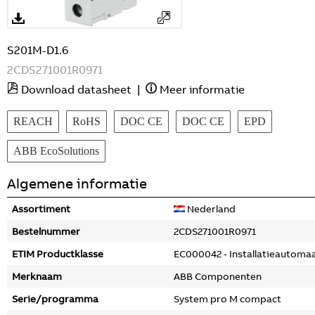
S201M-D1.6
2CDS271001R0971
Download datasheet
|
Meer informatie
REACH
RoHS
DOC CE
DOC CE
EPD
ABB EcoSolutions
Algemene informatie
Assortiment
Nederland
Bestelnummer
2CDS271001R0971
ETIM Productklasse
EC000042 - Installatieautoma
Merknaam
ABB Componenten
Serie/programma
System pro M compact