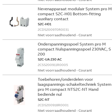
Nevenapparaat modulair System pro M
compact S2C-H01 Bottom-fitting
auxiliary contact
S2C-H01
2CDS200970R0031
Niet voorraadhoudend - Courant
Onderspanningsspoel System pro M
compact Nulspanningsspoel 230VAC, S
200
S2C-UA 230 AC
2CSS200911R0005
Niet voorraadhoudend - Courant
Toebehoren/onderdelen voor
laagspannings-schakeltechniek System
pro M compact NTS2C-NT Hand
bediende nul
S2C-NT
2CDS200918R0001
Niet voorraadhoudend - Courant