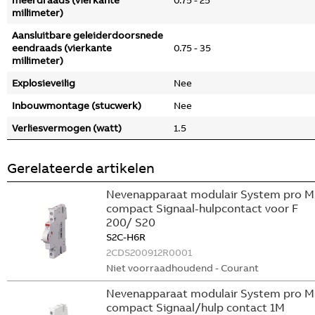
meerdraads (vierkante
0.75 - 25
millimeter)
Aansluitbare geleiderdoorsnede
eendraads (vierkante
0.75 - 35
millimeter)
Explosieveilig
Nee
Inbouwmontage (stucwerk)
Nee
Verliesvermogen (watt)
1.5
Gerelateerde artikelen
Nevenapparaat modulair System pro M
compact Signaal-hulpcontact voor F
200/ S20
S2C-H6R
2CDS200912R0001
Niet voorraadhoudend - Courant
Nevenapparaat modulair System pro M
compact Signaal/hulp contact 1M