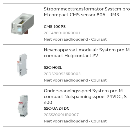
Stroommeettransformator System pro
M compact CMS sensor 80A TRMS
CMS-100PS
2CCA880100R0001
Niet voorraadhoudend - Courant
Nevenapparaat modulair System pro M
compact Hulpcontact 2V
S2C-H02L
2CDS200936R0003
Niet voorraadhoudend - Courant
Onderspanningsspoel System pro M
compact Nulspanningsspoel 24VDC, S
200
S2C-UA 24 DC
2CSS200911R0007
Niet voorraadhoudend - Courant