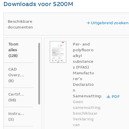
Downloads voor
S200M
Beschikbare
Uitgebreid zoeken
documenten
Toon
Per- and
alles
polyfluoro
(
128
)
alkyl
substance
s (PFAS)
CAD
Manufactu
Overzichtstekening
rer’s
(
8
)
Declaratio
n
Certificaat
Samenvatting:
PDF
(
98
)
Geen
samenvatting
beschikbaar
Instructie
Verklaring
(
3
)
van