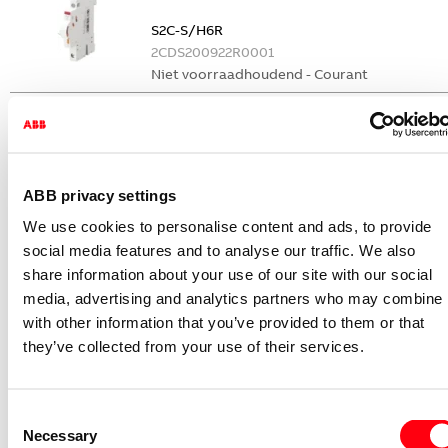
S2C-S/H6R
2CDS200922R0001
Niet voorraadhoudend - Courant
Nevenapparaat modulair System pro M
compact Hulpcontact
S2C-H6-11R
2CDS200946R0001
ABB privacy settings
Niet voorraadhoudend - Courant
We use cookies to personalise content and ads, to provide
Nevenapparaat modulair System pro M
social media features and to analyse our traffic. We also
compact Hulpcontact 1M+1V
share information about your use of our site with our social
media, advertising and analytics partners who may combine i
S2C-H11L
with other information that you’ve provided to them or that
2CDS200936R0001
they’ve collected from your use of their services.
Niet voorraadhoudend - Courant
Nevenapparaat modulair System pro M
compact Hulpcontact aan de rechterzij
Consent
2NO
Necessary
Selection