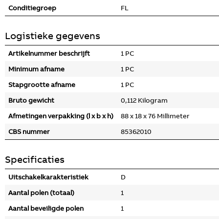
Conditiegroep
FL
Logistieke gegevens
Artikelnummer beschrijft
1 PC
Minimum afname
1 PC
Stapgrootte afname
1 PC
Bruto gewicht
0,112 Kilogram
Afmetingen verpakking (l x b x h)
88 x 18 x 76 Millimeter
CBS nummer
85362010
Specificaties
Uitschakelkarakteristiek
D
Aantal polen (totaal)
1
Aantal beveiligde polen
1