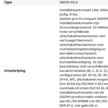
Type
S201M-D1.6
Installatieautomaat 1,6A, 10kA,
polig, D kar.
System pro M compact S200M
installatieautomaten zijn
stroombegrenzend. Ze hebbe
twee verschillende
uitschakelmechanismen: een
vertraagd thermisch
uitschakelmechanisme voor
overbelastingsbeveiliging en
een elektromechanisch
uitschakelmechanisme voor
kortsluitbeveiliging. Ze zijn
beschikbaar met verschillende
Omschrijving
karakteristieken (B, C, D, K, Z),
configuraties (1P, 1P+N, 2P, 3P,
3P+N, 4P), afschakelvermogen
(tot 10 kA bij 230/400 V AC) en
nominale stromen (tot 63 A). A
installatieautomaten van de
S200M-productreeks voldoen
aan IEC/EN 60898-1 en IEC/EN
609 47-2, wat gebruik in