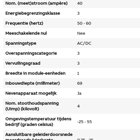
Nom. (meet)stroom (ampère)
40
Energiebegrenzingsklasse
3
Frequentie (hertz)
50 - 60
Meeschakelende nul
Nee
Spanningstype
AC/DC
Overspanningscategorie
3
Vervuilingsgraad
3
Breedte in module-eenheden
1
Inbouwdiepte (millimeter)
69
Nevenapparaat mogelijk
Ja
Nom. stoothoudspanning
4
(Uimp) (kilovolt)
Omgevingstemperatuur tijdens
-25 - 55
bedrijf (graden celsius)
Aansluitbare geleiderdoorsnede