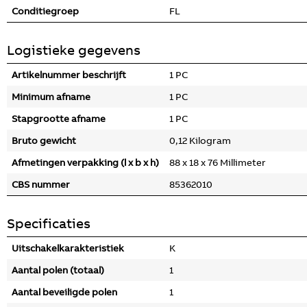
Conditiegroep
FL
Logistieke gegevens
Artikelnummer beschrijft
1 PC
Minimum afname
1 PC
Stapgrootte afname
1 PC
Bruto gewicht
0,12 Kilogram
Afmetingen verpakking (l x b x h)
88 x 18 x 76 Millimeter
CBS nummer
85362010
Specificaties
Uitschakelkarakteristiek
K
Aantal polen (totaal)
1
Aantal beveiligde polen
1