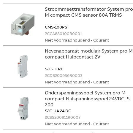
Stroommeettransformator System pro
M compact CMS sensor 80A TRMS
CMS-100PS
2CCA880100R0001
Niet voorraadhoudend - Courant
Nevenapparaat modulair System pro M
compact Hulpcontact 2V
S2C-H02L
2CDS200936R0003
Niet voorraadhoudend - Courant
Onderspanningsspoel System pro M
compact Nulspanningsspoel 24VDC, S
200
S2C-UA 24 DC
2CSS200911R0007
Niet voorraadhoudend - Courant