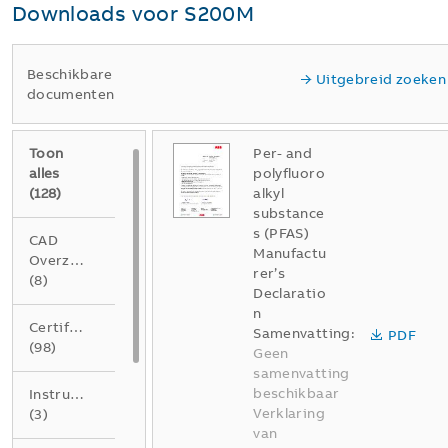
Downloads voor
S200M
Beschikbare
Uitgebreid zoeken
documenten
Toon
Per- and
alles
polyfluoro
(
128
)
alkyl
substance
s (PFAS)
CAD
Manufactu
Overzichtstekening
rer’s
(
8
)
Declaratio
n
Certificaat
Samenvatting:
PDF
(
98
)
Geen
samenvatting
beschikbaar
Instructie
Verklaring
(
3
)
van