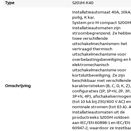
Type
S201M-K40
Installatieautomaat 40A, 10kA,
polig, K kar.
System pro M compact S200M
installatieautomaten zijn
stroombegrenzend. Ze hebbe
twee verschillende
uitschakelmechanismen: het
vertraagd thermisch
uitschakelmechanisme voor
overbelastingsbeveiliging en 
elektromechanisch
uitschakelmechanisme voor
kortsluitbeveiliging. Ze zijn
beschikbaar met verschillende
Omschrijving
karakteristieken (B, C, D, K, Z),
configuraties (1P, 1P+N, 2P, 3P,
3P+N, 4P), afschakelvermogen
(tot 10 kA bij 230/400 V AC) en
nominale stromen (tot 63 A). A
installatieautomaten uit de
productreeks S200M voldoen
aan IEC/EN 60898-1 en IEC/EN
60947-2, waardoor ze inzetba