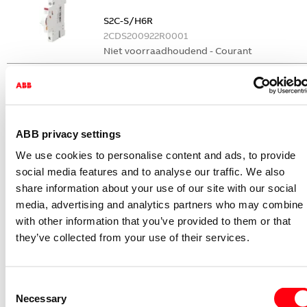
S2C-S/H6R
2CDS200922R0001
Niet voorraadhoudend - Courant
Nevenapparaat modulair System pro M
compact Hulpcontact
S2C-H6-11R
2CDS200946R0001
ABB privacy settings
Niet voorraadhoudend - Courant
We use cookies to personalise content and ads, to provide
Nevenapparaat modulair System pro M
social media features and to analyse our traffic. We also
compact Hulpcontact 1M+1V
share information about your use of our site with our social
media, advertising and analytics partners who may combine i
S2C-H11L
with other information that you’ve provided to them or that
2CDS200936R0001
they’ve collected from your use of their services.
Niet voorraadhoudend - Courant
Nevenapparaat modulair System pro M
compact Hulpcontact aan de rechterzij
Consent
2NO
Necessary
Selection