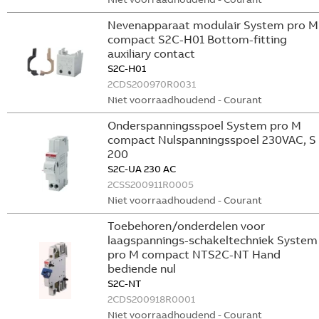
Nevenapparaat modulair System pro M
compact S2C-H01 Bottom-fitting
auxiliary contact
S2C-H01
2CDS200970R0031
Niet voorraadhoudend - Courant
Onderspanningsspoel System pro M
compact Nulspanningsspoel 230VAC, S
200
S2C-UA 230 AC
2CSS200911R0005
Niet voorraadhoudend - Courant
Toebehoren/onderdelen voor
laagspannings-schakeltechniek System
pro M compact NTS2C-NT Hand
bediende nul
S2C-NT
2CDS200918R0001
Niet voorraadhoudend - Courant