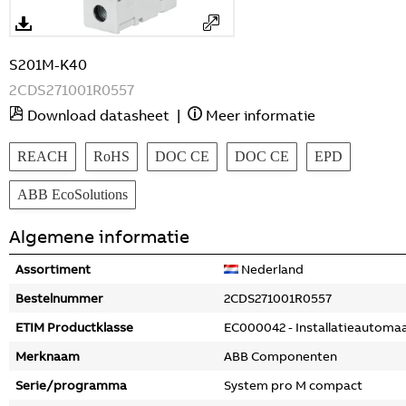
S201M-K40
2CDS271001R0557
Download datasheet
|
Meer informatie
REACH
RoHS
DOC CE
DOC CE
EPD
ABB EcoSolutions
Algemene informatie
Assortiment
Nederland
Bestelnummer
2CDS271001R0557
ETIM Productklasse
EC000042 - Installatieautoma
Merknaam
ABB Componenten
Serie/programma
System pro M compact