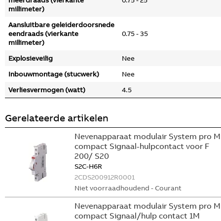
meerdraads (vierkante
0.75 - 25
millimeter)
Aansluitbare geleiderdoorsnede
eendraads (vierkante
0.75 - 35
millimeter)
Explosieveilig
Nee
Inbouwmontage (stucwerk)
Nee
Verliesvermogen (watt)
4.5
Gerelateerde artikelen
Nevenapparaat modulair System pro M
compact Signaal-hulpcontact voor F
200/ S20
S2C-H6R
2CDS200912R0001
Niet voorraadhoudend - Courant
Nevenapparaat modulair System pro M
compact Signaal/hulp contact 1M