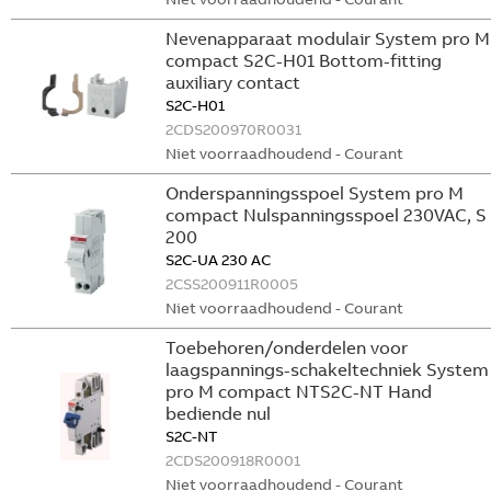
Nevenapparaat modulair System pro M
compact S2C-H01 Bottom-fitting
auxiliary contact
S2C-H01
2CDS200970R0031
Niet voorraadhoudend - Courant
Onderspanningsspoel System pro M
compact Nulspanningsspoel 230VAC, S
200
S2C-UA 230 AC
2CSS200911R0005
Niet voorraadhoudend - Courant
Toebehoren/onderdelen voor
laagspannings-schakeltechniek System
pro M compact NTS2C-NT Hand
bediende nul
S2C-NT
2CDS200918R0001
Niet voorraadhoudend - Courant