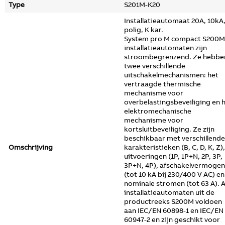
Type
S201M-K20
Installatieautomaat 20A, 10kA,
polig, K kar.
System pro M compact S200M
installatieautomaten zijn
stroombegrenzend. Ze hebbe
twee verschillende
uitschakelmechanismen: het
vertraagde thermische
mechanisme voor
overbelastingsbeveiliging en 
elektromechanische
mechanisme voor
kortsluitbeveiliging. Ze zijn
beschikbaar met verschillende
Omschrijving
karakteristieken (B, C, D, K, Z),
uitvoeringen (1P, 1P+N, 2P, 3P,
3P+N, 4P), afschakelvermogen
(tot 10 kA bij 230/400 V AC) en
nominale stromen (tot 63 A). A
installatieautomaten uit de
productreeks S200M voldoen
aan IEC/EN 60898-1 en IEC/EN
60947-2 en zijn geschikt voor