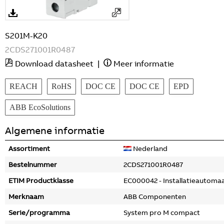
S201M-K20
2CDS271001R0487
Download datasheet
|
Meer informatie
REACH
RoHS
DOC CE
DOC CE
EPD
ABB EcoSolutions
Algemene informatie
Assortiment
Nederland
Bestelnummer
2CDS271001R0487
ETIM Productklasse
EC000042 - Installatieautoma
Merknaam
ABB Componenten
Serie/programma
System pro M compact