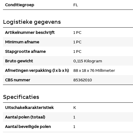
Conditiegroep
FL
Logistieke gegevens
Artikelnummer beschrijft
1 PC
Minimum afname
1 PC
Stapgrootte afname
1 PC
Bruto gewicht
0,115 Kilogram
Afmetingen verpakking (l x b x h)
88 x 18 x 76 Millimeter
CBS nummer
85362010
Specificaties
Uitschakelkarakteristiek
K
Aantal polen (totaal)
1
Aantal beveiligde polen
1