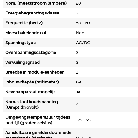
Nom. (meet)stroom (ampère)
20
Energiebegrenzingsklasse
3
Frequentie (hertz)
50 - 60
Meeschakelende nul
Nee
Spanningstype
AC/DC
Overspanningscategorie
3
Vervuilingsgraad
3
Breedte in module-eenheden
1
Inbouwdiepte (millimeter)
69
Nevenapparaat mogelijk
Ja
Nom. stoothoudspanning
4
(Uimp) (kilovolt)
Omgevingstemperatuur tijdens
-25 - 55
bedrijf (graden celsius)
Aansluitbare geleiderdoorsnede