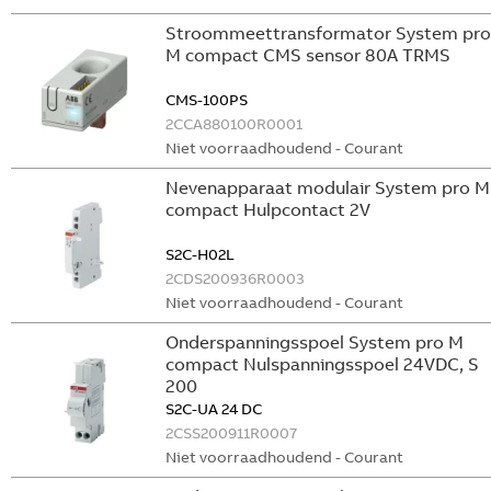
Stroommeettransformator System pro
M compact CMS sensor 80A TRMS
CMS-100PS
2CCA880100R0001
Niet voorraadhoudend - Courant
Nevenapparaat modulair System pro M
compact Hulpcontact 2V
S2C-H02L
2CDS200936R0003
Niet voorraadhoudend - Courant
Onderspanningsspoel System pro M
compact Nulspanningsspoel 24VDC, S
200
S2C-UA 24 DC
2CSS200911R0007
Niet voorraadhoudend - Courant