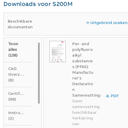
Downloads voor
S200M
Beschikbare
Uitgebreid zoeken
documenten
Toon
Per- and
alles
polyfluoro
(
128
)
alkyl
substance
s (PFAS)
CAD
Manufactu
Overzichtstekening
rer’s
(
8
)
Declaratio
n
Certificaat
Samenvatting:
PDF
(
98
)
Geen
samenvatting
beschikbaar
Instructie
Verklaring
(
3
)
van