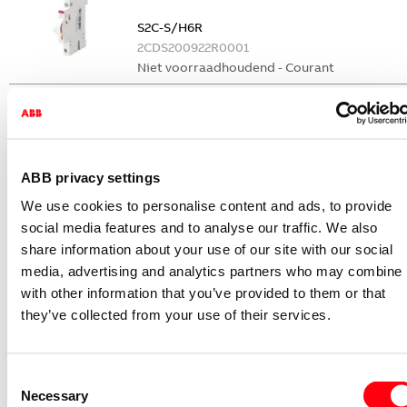
S2C-S/H6R
2CDS200922R0001
Niet voorraadhoudend - Courant
Nevenapparaat modulair System pro M
compact Hulpcontact
S2C-H6-11R
2CDS200946R0001
ABB privacy settings
Niet voorraadhoudend - Courant
We use cookies to personalise content and ads, to provide
Nevenapparaat modulair System pro M
social media features and to analyse our traffic. We also
compact Hulpcontact 1M+1V
share information about your use of our site with our social
media, advertising and analytics partners who may combine i
S2C-H11L
with other information that you’ve provided to them or that
2CDS200936R0001
they’ve collected from your use of their services.
Niet voorraadhoudend - Courant
Nevenapparaat modulair System pro M
compact Hulpcontact aan de rechterzij
Consent
2NO
Necessary
Selection