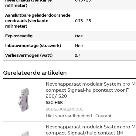
meerdraads (vierkante
0.75 - 25
millimeter)
Aansluitbare geleiderdoorsnede
eendraads (vierkante
0.75 - 35
millimeter)
Explosieveilig
Nee
Inbouwmontage (stucwerk)
Nee
Verliesvermogen (watt)
2.7
Gerelateerde artikelen
Nevenapparaat modulair System pro M
compact Signaal-hulpcontact voor F
200/ S20
S2C-H6R
2CDS200912R0001
Niet voorraadhoudend - Courant
Nevenapparaat modulair System pro M
compact Signaal/hulp contact 1M