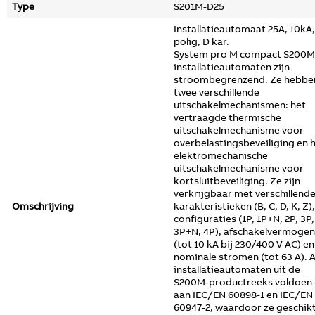
Type
S201M-D25
Installatieautomaat 25A, 10kA,
polig, D kar.
System pro M compact S200M
installatieautomaten zijn
stroombegrenzend. Ze hebbe
twee verschillende
uitschakelmechanismen: het
vertraagde thermische
uitschakelmechanisme voor
overbelastingsbeveiliging en 
elektromechanische
uitschakelmechanisme voor
kortsluitbeveiliging. Ze zijn
verkrijgbaar met verschillend
Omschrijving
karakteristieken (B, C, D, K, Z),
configuraties (1P, 1P+N, 2P, 3P,
3P+N, 4P), afschakelvermogen
(tot 10 kA bij 230/400 V AC) en
nominale stromen (tot 63 A). A
installatieautomaten uit de
S200M‑productreeks voldoen
aan IEC/EN 60898-1 en IEC/EN
60947-2, waardoor ze geschik