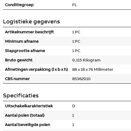
Conditiegroep
FL
Logistieke gegevens
Artikelnummer beschrijft
1 PC
Minimum afname
1 PC
Stapgrootte afname
1 PC
Bruto gewicht
0,115 Kilogram
Afmetingen verpakking (l x b x h)
88 x 18 x 76 Millimeter
CBS nummer
85362010
Specificaties
Uitschakelkarakteristiek
D
Aantal polen (totaal)
1
Aantal beveiligde polen
1