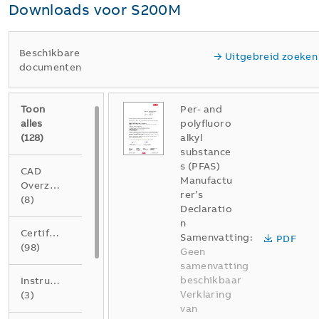
Downloads voor
S200M
Beschikbare
Uitgebreid zoeken
documenten
Toon
Per- and
alles
polyfluoro
(
128
)
alkyl
substance
s (PFAS)
CAD
Manufactu
Overzichtstekening
rer’s
(
8
)
Declaratio
n
Certificaat
Samenvatting:
PDF
(
98
)
Geen
samenvatting
beschikbaar
Instructie
Verklaring
(
3
)
van