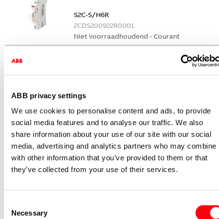
S2C-S/H6R
2CDS200922R0001
Niet voorraadhoudend - Courant
Nevenapparaat modulair System pro M
compact Hulpcontact
S2C-H6-11R
2CDS200946R0001
ABB privacy settings
Niet voorraadhoudend - Courant
We use cookies to personalise content and ads, to provide
Nevenapparaat modulair System pro M
social media features and to analyse our traffic. We also
compact Hulpcontact 1M+1V
share information about your use of our site with our social
media, advertising and analytics partners who may combine i
S2C-H11L
with other information that you’ve provided to them or that
2CDS200936R0001
they’ve collected from your use of their services.
Niet voorraadhoudend - Courant
Nevenapparaat modulair System pro M
compact Hulpcontact aan de rechterzij
Consent
2NO
Necessary
Selection