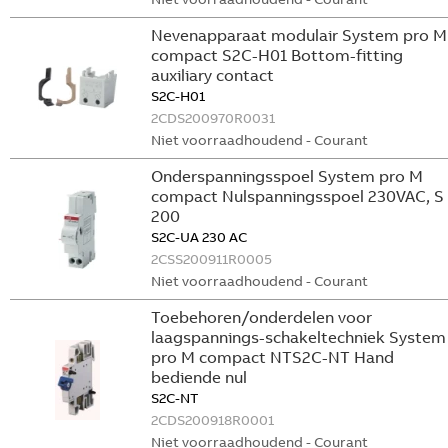
Nevenapparaat modulair System pro M
compact S2C-H01 Bottom-fitting
auxiliary contact
S2C-H01
2CDS200970R0031
Niet voorraadhoudend - Courant
Onderspanningsspoel System pro M
compact Nulspanningsspoel 230VAC, S
200
S2C-UA 230 AC
2CSS200911R0005
Niet voorraadhoudend - Courant
Toebehoren/onderdelen voor
laagspannings-schakeltechniek System
pro M compact NTS2C-NT Hand
bediende nul
S2C-NT
2CDS200918R0001
Niet voorraadhoudend - Courant