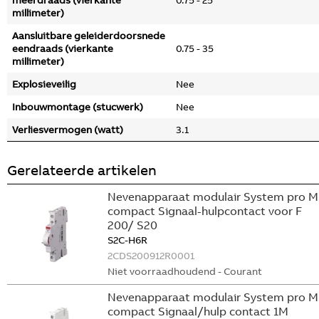
meerdraads (vierkante
0.75 - 25
millimeter)
Aansluitbare geleiderdoorsnede
eendraads (vierkante
0.75 - 35
millimeter)
Explosieveilig
Nee
Inbouwmontage (stucwerk)
Nee
Verliesvermogen (watt)
3.1
Gerelateerde artikelen
Nevenapparaat modulair System pro M
compact Signaal-hulpcontact voor F
200/ S20
S2C-H6R
2CDS200912R0001
Niet voorraadhoudend - Courant
Nevenapparaat modulair System pro M
compact Signaal/hulp contact 1M