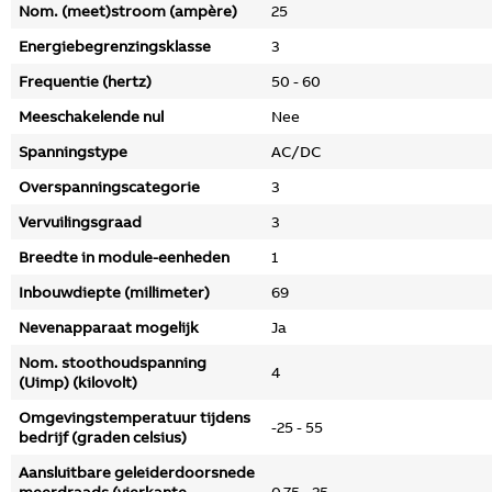
Nom. (meet)stroom (ampère)
25
Energiebegrenzingsklasse
3
Frequentie (hertz)
50 - 60
Meeschakelende nul
Nee
Spanningstype
AC/DC
Overspanningscategorie
3
Vervuilingsgraad
3
Breedte in module-eenheden
1
Inbouwdiepte (millimeter)
69
Nevenapparaat mogelijk
Ja
Nom. stoothoudspanning
4
(Uimp) (kilovolt)
Omgevingstemperatuur tijdens
-25 - 55
bedrijf (graden celsius)
Aansluitbare geleiderdoorsnede