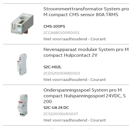
Stroommeettransformator System pro
M compact CMS sensor 80A TRMS
CMS-100PS
2CCA880100R0001
Niet voorraadhoudend - Courant
Nevenapparaat modulair System pro M
compact Hulpcontact 2V
S2C-H02L
2CDS200936R0003
Niet voorraadhoudend - Courant
Onderspanningsspoel System pro M
compact Nulspanningsspoel 24VDC, S
200
S2C-UA 24 DC
2CSS200911R0007
Niet voorraadhoudend - Courant