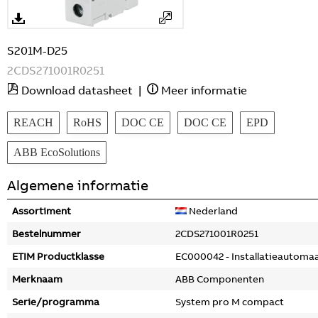
S201M-D25
2CDS271001R0251
Download datasheet
|
Meer informatie
REACH
RoHS
DOC CE
DOC CE
EPD
ABB EcoSolutions
Algemene informatie
Assortiment
Nederland
Bestelnummer
2CDS271001R0251
ETIM Productklasse
EC000042 - Installatieautoma
Merknaam
ABB Componenten
Serie/programma
System pro M compact