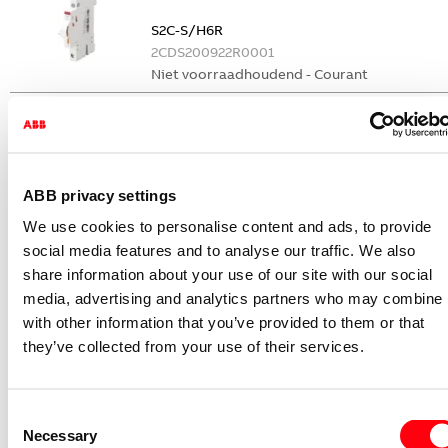
S2C-S/H6R
2CDS200922R0001
Niet voorraadhoudend - Courant
Nevenapparaat modulair System pro M
compact Hulpcontact
S2C-H6-11R
2CDS200946R0001
ABB privacy settings
Niet voorraadhoudend - Courant
We use cookies to personalise content and ads, to provide
Nevenapparaat modulair System pro M
social media features and to analyse our traffic. We also
compact Hulpcontact 1M+1V
share information about your use of our site with our social
media, advertising and analytics partners who may combine i
S2C-H11L
with other information that you’ve provided to them or that
2CDS200936R0001
they’ve collected from your use of their services.
Niet voorraadhoudend - Courant
Nevenapparaat modulair System pro M
compact Hulpcontact aan de rechterzij
Consent
2NO
Necessary
Selection