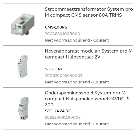
Stroommeettransformator System pro
M compact CMS sensor 80A TRMS
CMS-100PS
2CCA880100R0001
Niet voorraadhoudend - Courant
Nevenapparaat modulair System pro M
compact Hulpcontact 2V
S2C-H02L
2CDS200936R0003
Niet voorraadhoudend - Courant
Onderspanningsspoel System pro M
compact Nulspanningsspoel 24VDC, S
200
S2C-UA 24 DC
2CSS200911R0007
Niet voorraadhoudend - Courant