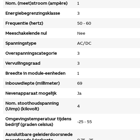
Nom. (meet)stroom (ampère)
1
Energiebegrenzingsklasse
3
Frequentie (hertz)
50 - 60
Meeschakelende nul
Nee
Spanningstype
AC/DC
Overspanningscategorie
3
Vervuilingsgraad
3
Breedte in module-eenheden
1
Inbouwdiepte (millimeter)
69
Nevenapparaat mogelijk
Ja
Nom. stoothoudspanning
4
(Uimp) (kilovolt)
Omgevingstemperatuur tijdens
-25 - 55
bedrijf (graden celsius)
Aansluitbare geleiderdoorsnede