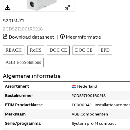
S201M-Z1
2CDS271001R0218
Download datasheet
|
Meer informatie
REACH
RoHS
DOC CE
DOC CE
EPD
ABB EcoSolutions
Algemene informatie
Assortiment
Nederland
Bestelnummer
2CDS271001R0218
ETIM Productklasse
EC000042 - Installatieautoma
Merknaam
ABB Componenten
Serie/programma
System pro M compact