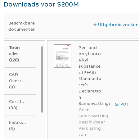
Downloads voor
S200M
Beschikbare
Uitgebreid zoeken
documenten
Toon
Per- and
alles
polyfluoro
(
128
)
alkyl
substance
s (PFAS)
CAD
Manufactu
Overzichtstekening
rer’s
(
8
)
Declaratio
n
Certificaat
Samenvatting:
PDF
(
98
)
Geen
samenvatting
beschikbaar
Instructie
Verklaring
(
3
)
van