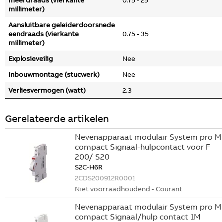
meerdraads (vierkante
0.75 - 25
millimeter)
Aansluitbare geleiderdoorsnede
eendraads (vierkante
0.75 - 35
millimeter)
Explosieveilig
Nee
Inbouwmontage (stucwerk)
Nee
Verliesvermogen (watt)
2.3
Gerelateerde artikelen
Nevenapparaat modulair System pro M
compact Signaal-hulpcontact voor F
200/ S20
S2C-H6R
2CDS200912R0001
Niet voorraadhoudend - Courant
Nevenapparaat modulair System pro M
compact Signaal/hulp contact 1M