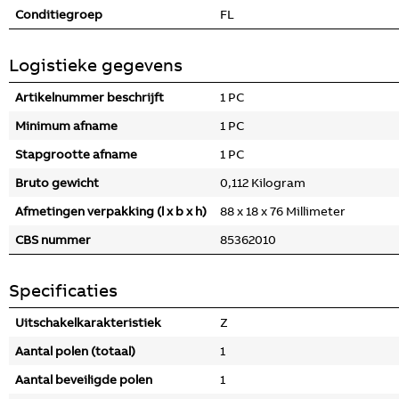
Conditiegroep
FL
Logistieke gegevens
Artikelnummer beschrijft
1 PC
Minimum afname
1 PC
Stapgrootte afname
1 PC
Bruto gewicht
0,112 Kilogram
Afmetingen verpakking (l x b x h)
88 x 18 x 76 Millimeter
CBS nummer
85362010
Specificaties
Uitschakelkarakteristiek
Z
Aantal polen (totaal)
1
Aantal beveiligde polen
1