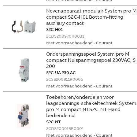
Nevenapparaat modulair System pro M
compact S2C-H01 Bottom-fitting
auxiliary contact
S2C-H01
2CDS200970R0031
Niet voorraadhoudend - Courant
Onderspanningsspoel System pro M
compact Nulspanningsspoel 230VAC, S
200
S2C-UA 230 AC
2CSS200911R0005
Niet voorraadhoudend - Courant
Toebehoren/onderdelen voor
laagspannings-schakeltechniek System
pro M compact NTS2C-NT Hand
bediende nul
S2C-NT
2CDS200918R0001
Niet voorraadhoudend - Courant