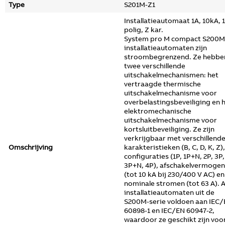
Type
S201M-Z1
Installatieautomaat 1A, 10kA, 1
polig, Z kar.
System pro M compact S200M
installatieautomaten zijn
stroombegrenzend. Ze hebbe
twee verschillende
uitschakelmechanismen: het
vertraagde thermische
uitschakelmechanisme voor
overbelastingsbeveiliging en 
elektromechanische
uitschakelmechanisme voor
kortsluitbeveiliging. Ze zijn
verkrijgbaar met verschillend
Omschrijving
karakteristieken (B, C, D, K, Z),
configuraties (1P, 1P+N, 2P, 3P,
3P+N, 4P), afschakelvermogen
(tot 10 kA bij 230/400 V AC) en
nominale stromen (tot 63 A). A
installatieautomaten uit de
S200M-serie voldoen aan IEC
60898-1 en IEC/EN 60947-2,
waardoor ze geschikt zijn voo