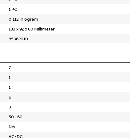
1 PC
0,112 Kilogram
183 x 92 x 80 Millimeter
85362010
C
1
1
6
3
50 - 60
Nee
AC/DC