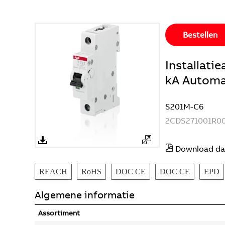
Bestellen
Installat
kA Automaa
S201M-C6
2CDS271001R0
Download da
REACH
RoHS
DOC CE
DOC CE
EPD
Algemene informatie
Assortiment