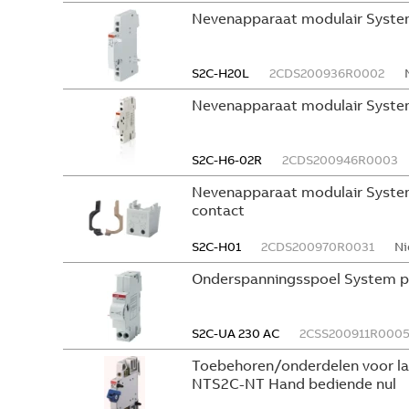
Nevenapparaat modulair Syste
S2C-H20L
2CDS200936R0002
Nevenapparaat modulair Syste
S2C-H6-02R
2CDS200946R0003
Nevenapparaat modulair System
contact
S2C-H01
2CDS200970R0031
Ni
Onderspanningsspoel System p
S2C-UA 230 AC
2CSS200911R000
Toebehoren/onderdelen voor l
NTS2C-NT Hand bediende nul