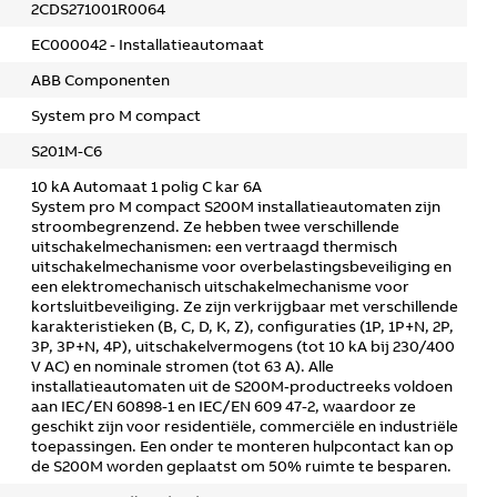
2CDS271001R0064
EC000042 - Installatieautomaat
ABB Componenten
System pro M compact
S201M-C6
10 kA Automaat 1 polig C kar 6A
System pro M compact S200M installatieautomaten zijn
stroombegrenzend. Ze hebben twee verschillende
uitschakelmechanismen: een vertraagd thermisch
uitschakelmechanisme voor overbelastingsbeveiliging en
een elektromechanisch uitschakelmechanisme voor
kortsluitbeveiliging. Ze zijn verkrijgbaar met verschillende
karakteristieken (B, C, D, K, Z), configuraties (1P, 1P+N, 2P,
3P, 3P+N, 4P), uitschakelvermogens (tot 10 kA bij 230/400
V AC) en nominale stromen (tot 63 A). Alle
installatieautomaten uit de S200M‑productreeks voldoen
aan IEC/EN 60898-1 en IEC/EN 609 47-2, waardoor ze
geschikt zijn voor residentiële, commerciële en industriële
toepassingen. Een onder te monteren hulpcontact kan op
de S200M worden geplaatst om 50% ruimte te besparen.