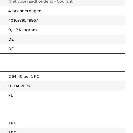
Niet voorraadhoudend - Courant
4 kalenderdagen
4016779549967
0,112 Kilogram
DE
DE
€ 64,40 per 1 PC
01-04-2026
FL
1 PC
1 PC