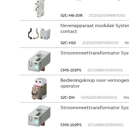
S2C-H6-20R
2CDS200946R0002
Nevenapparaat modulair System
contact
S2C-H10
2CDS200970R0032
Ni
Stroommeettransformator Sys
CMS-101PS
2CCA880101R0001
Bedieningsknop voor vermogen
operator
S2C-DH
GHS2001901R0003
Ni
Stroommeettransformator Sys
CMS-102PS
2CCA880102R0001