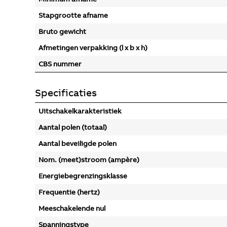
Stapgrootte afname
Bruto gewicht
Afmetingen verpakking (l x b x h)
CBS nummer
Specificaties
Uitschakelkarakteristiek
Aantal polen (totaal)
Aantal beveiligde polen
Nom. (meet)stroom (ampère)
Energiebegrenzingsklasse
Frequentie (hertz)
Meeschakelende nul
Spanningstype