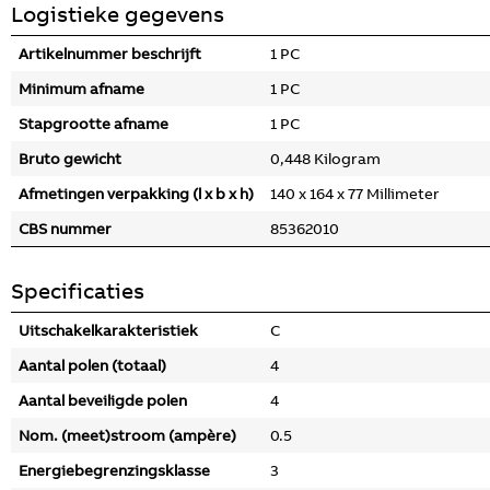
Logistieke gegevens
Artikelnummer beschrijft
1 PC
Minimum afname
1 PC
Stapgrootte afname
1 PC
Bruto gewicht
0,448 Kilogram
Afmetingen verpakking (l x b x h)
140 x 164 x 77 Millimeter
CBS nummer
85362010
Specificaties
Uitschakelkarakteristiek
C
Aantal polen (totaal)
4
Aantal beveiligde polen
4
Nom. (meet)stroom (ampère)
0.5
Energiebegrenzingsklasse
3