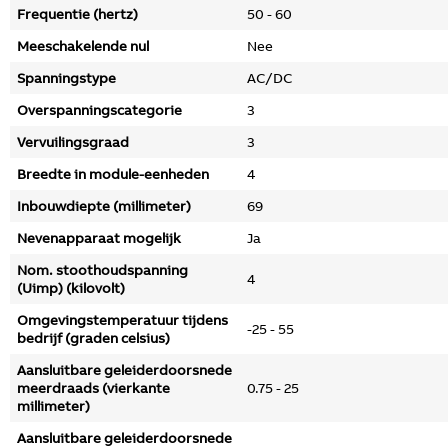
Frequentie (hertz)
50 - 60
Meeschakelende nul
Nee
Spanningstype
AC/DC
Overspanningscategorie
3
Vervuilingsgraad
3
Breedte in module-eenheden
4
Inbouwdiepte (millimeter)
69
Nevenapparaat mogelijk
Ja
Nom. stoothoudspanning
4
(Uimp) (kilovolt)
Omgevingstemperatuur tijdens
-25 - 55
bedrijf (graden celsius)
Aansluitbare geleiderdoorsnede
meerdraads (vierkante
0.75 - 25
millimeter)
Aansluitbare geleiderdoorsnede