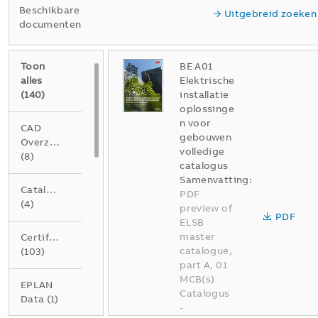
Beschikbare
Uitgebreid zoeken
documenten
Toon
BE A01
alles
Elektrische
(
140
)
installatie
oplossinge
n voor
CAD
gebouwen
Overzichtstekening
volledige
(
8
)
catalogus
Samenvatting:
Catalogus
PDF
(
4
)
preview of
PDF
ELSB
master
Certificaat
catalogue,
(
103
)
part A, 01
MCB(s)
EPLAN
Catalogus
Data
(
1
)
-