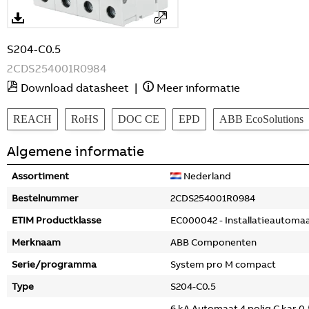
S204-C0.5
2CDS254001R0984
Download datasheet
|
Meer informatie
REACH
RoHS
DOC CE
EPD
ABB EcoSolutions
Algemene informatie
Assortiment
Nederland
Bestelnummer
2CDS254001R0984
ETIM Productklasse
EC000042 - Installatieautoma
Merknaam
ABB Componenten
Serie/programma
System pro M compact
Type
S204-C0.5
6 kA Automaat 4 polig C kar 0