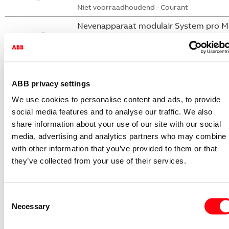
Niet voorraadhoudend - Courant
Nevenapparaat modulair System pro M
compact Hulpcontact
S2C-H6-11R
2CDS200946R0001
Niet voorraadhoudend - Courant
ABB privacy settings
Nevenapparaat modulair System pro M
We use cookies to personalise content and ads, to provide
compact Hulpcontact 1M+1V
social media features and to analyse our traffic. We also
share information about your use of our site with our social
S2C-H11L
media, advertising and analytics partners who may combine i
2CDS200936R0001
with other information that you’ve provided to them or that
Niet voorraadhoudend - Courant
they’ve collected from your use of their services.
Nevenapparaat modulair System pro M
compact Hulpcontact aan de rechterzij
2NO
Consent
S2C-H6-20R
Necessary
Selection
2CDS200946R0002
Niet voorraadhoudend - Courant