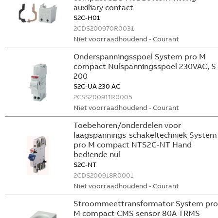
auxiliary contact
S2C-H01
2CDS200970R0031
Niet voorraadhoudend - Courant
Onderspanningsspoel System pro M
compact Nulspanningsspoel 230VAC, S
200
S2C-UA 230 AC
2CSS200911R0005
Niet voorraadhoudend - Courant
Toebehoren/onderdelen voor
laagspannings-schakeltechniek System
pro M compact NTS2C-NT Hand
bediende nul
S2C-NT
2CDS200918R0001
Niet voorraadhoudend - Courant
Stroommeettransformator System pro
M compact CMS sensor 80A TRMS