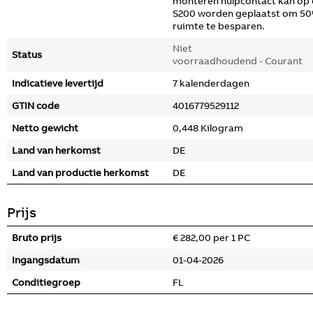
monteren hulpcontact kan op
S200 worden geplaatst om 5
ruimte te besparen.
Niet
Status
voorraadhoudend - Courant
Indicatieve levertijd
7 kalenderdagen
GTIN code
4016779529112
Netto gewicht
0,448 Kilogram
Land van herkomst
DE
Land van productie herkomst
DE
Prijs
Bruto prijs
€ 282,00 per 1 PC
Ingangsdatum
01-04-2026
Conditiegroep
FL