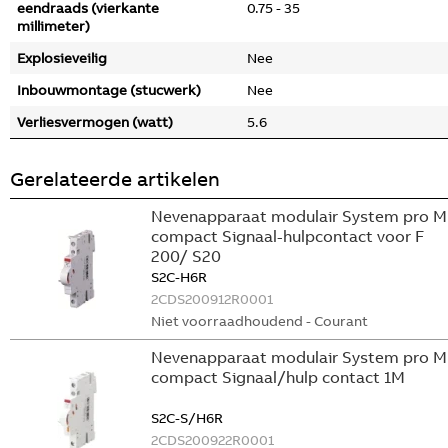
eendraads (vierkante
0.75 - 35
millimeter)
Explosieveilig
Nee
Inbouwmontage (stucwerk)
Nee
Verliesvermogen (watt)
5.6
Gerelateerde artikelen
Nevenapparaat modulair System pro M
compact Signaal-hulpcontact voor F
200/ S20
S2C-H6R
2CDS200912R0001
Niet voorraadhoudend - Courant
Nevenapparaat modulair System pro M
compact Signaal/hulp contact 1M
S2C-S/H6R
2CDS200922R0001