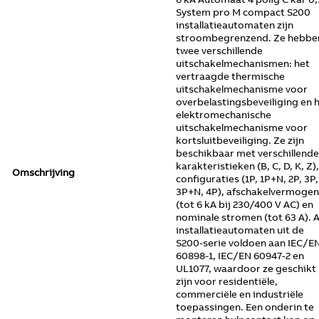
System pro M compact S200
installatieautomaten zijn
stroombegrenzend. Ze hebbe
twee verschillende
uitschakelmechanismen: het
vertraagde thermische
uitschakelmechanisme voor
overbelastingsbeveiliging en 
elektromechanische
uitschakelmechanisme voor
kortsluitbeveiliging. Ze zijn
beschikbaar met verschillende
karakteristieken (B, C, D, K, Z),
Omschrijving
configuraties (1P, 1P+N, 2P, 3P,
3P+N, 4P), afschakelvermogen
(tot 6 kA bij 230/400 V AC) en
nominale stromen (tot 63 A). A
installatieautomaten uit de
S200-serie voldoen aan IEC/E
60898-1, IEC/EN 60947-2 en
UL1077, waardoor ze geschikt
zijn voor residentiële,
commerciële en industriële
toepassingen. Een onderin te