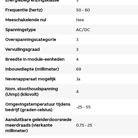
Energiebegrenzingsklasse
3
Frequentie (hertz)
50 - 60
Meeschakelende nul
Nee
Spanningstype
AC/DC
Overspanningscategorie
3
Vervuilingsgraad
3
Breedte in module-eenheden
4
Inbouwdiepte (millimeter)
69
Nevenapparaat mogelijk
Ja
Nom. stoothoudspanning
4
(Uimp) (kilovolt)
Omgevingstemperatuur tijdens
-25 - 55
bedrijf (graden celsius)
Aansluitbare geleiderdoorsnede
meerdraads (vierkante
0.75 - 25
millimeter)