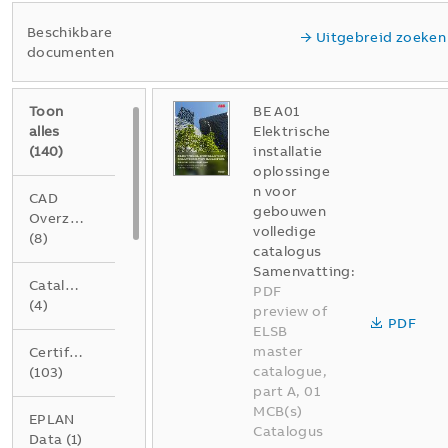
Beschikbare
Uitgebreid zoeken
documenten
Toon
BE A01
alles
Elektrische
(
140
)
installatie
oplossinge
n voor
CAD
gebouwen
Overzichtstekening
volledige
(
8
)
catalogus
Samenvatting:
Catalogus
PDF
(
4
)
preview of
PDF
ELSB
master
Certificaat
catalogue,
(
103
)
part A, 01
MCB(s)
EPLAN
Catalogus
Data
(
1
)