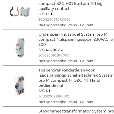
compact S2C-H01 Bottom-fitting
auxiliary contact
S2C-H01
2CDS200970R0031
Niet voorraadhoudend - Courant
Onderspanningsspoel System pro M
compact Nulspanningsspoel 230VAC, S
200
S2C-UA 230 AC
2CSS200911R0005
Niet voorraadhoudend - Courant
Toebehoren/onderdelen voor
laagspannings-schakeltechniek System
pro M compact NTS2C-NT Hand
bediende nul
S2C-NT
2CDS200918R0001
Niet voorraadhoudend - Courant
Stroommeettransformator System pro