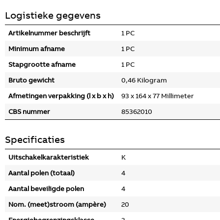
Logistieke gegevens
Artikelnummer beschrijft
1 PC
Minimum afname
1 PC
Stapgrootte afname
1 PC
Bruto gewicht
0,46 Kilogram
Afmetingen verpakking (l x b x h)
93 x 164 x 77 Millimeter
CBS nummer
85362010
Specificaties
Uitschakelkarakteristiek
K
Aantal polen (totaal)
4
Aantal beveiligde polen
4
Nom. (meet)stroom (ampère)
20