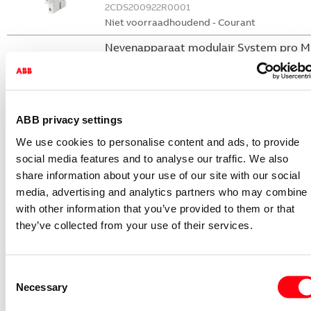
2CDS200922R0001
Niet voorraadhoudend - Courant
Nevenapparaat modulair System pro M
compact Hulpcontact
S2C-H6-11R
2CDS200946R0001
ABB privacy settings
Niet voorraadhoudend - Courant
We use cookies to personalise content and ads, to provide
Nevenapparaat modulair System pro M
social media features and to analyse our traffic. We also
compact Hulpcontact 1M+1V
share information about your use of our site with our social
S2C-H11L
media, advertising and analytics partners who may combine i
2CDS200936R0001
with other information that you’ve provided to them or that
Niet voorraadhoudend - Courant
they’ve collected from your use of their services.
Nevenapparaat modulair System pro M
compact Hulpcontact aan de rechterzij
2NO
Consent
S2C-H6-20R
Necessary
Selection
2CDS200946R0002