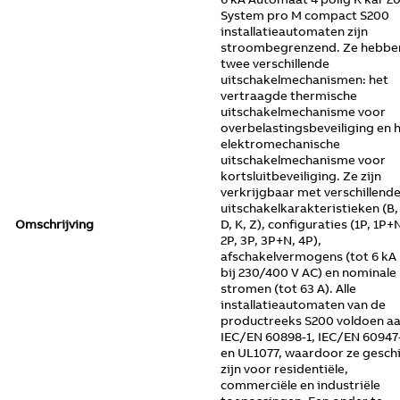
System pro M compact S200
installatieautomaten zijn
stroombegrenzend. Ze hebbe
twee verschillende
uitschakelmechanismen: het
vertraagde thermische
uitschakelmechanisme voor
overbelastingsbeveiliging en 
elektromechanische
uitschakelmechanisme voor
kortsluitbeveiliging. Ze zijn
verkrijgbaar met verschillend
uitschakelkarakteristieken (B,
Omschrijving
D, K, Z), configuraties (1P, 1P+
2P, 3P, 3P+N, 4P),
afschakelvermogens (tot 6 kA
bij 230/400 V AC) en nominale
stromen (tot 63 A). Alle
installatieautomaten van de
productreeks S200 voldoen a
IEC/EN 60898-1, IEC/EN 60947
en UL1077, waardoor ze gesch
zijn voor residentiële,
commerciële en industriële