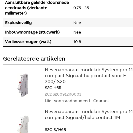
Aansluitbare geleiderdoorsnede
eendraads (vierkante
0.75 - 35
millimeter)
Explosieveilig
Nee
Inbouwmontage (stucwerk)
Nee
Verliesvermogen (watt)
10.8
Gerelateerde artikelen
Nevenapparaat modulair System pro M
compact Signaal-hulpcontact voor F
200/ S20
S2C-H6R
2CDS200912R0001
Niet voorraadhoudend - Courant
Nevenapparaat modulair System pro M
compact Signaal/hulp contact 1M
S2C-S/H6R