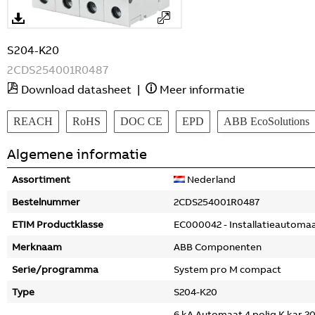
S204-K20
2CDS254001R0487
Download datasheet
|
Meer informatie
REACH
RoHS
DOC CE
EPD
ABB EcoSolutions
Algemene informatie
Assortiment
Nederland
Bestelnummer
2CDS254001R0487
ETIM Productklasse
EC000042 - Installatieautoma
Merknaam
ABB Componenten
Serie/programma
System pro M compact
Type
S204-K20
6 kA Automaat 4 polig K kar 2