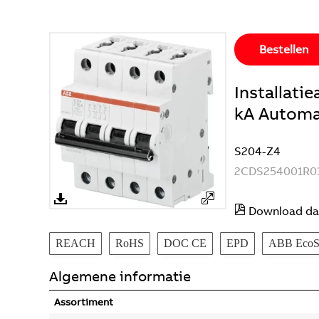
Bestellen
Installat
kA Automaa
S204-Z4
2CDS254001R0
Download da
REACH
RoHS
DOC CE
EPD
ABB EcoSo
Algemene informatie
Assortiment