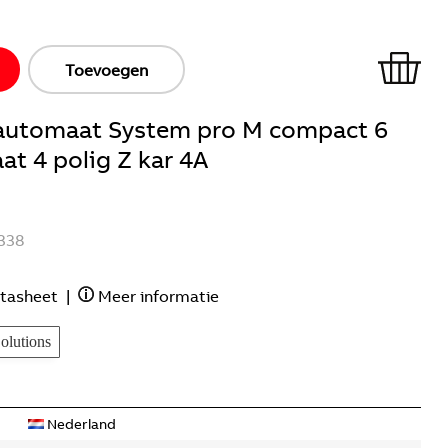
Toevoegen
ieautomaat System pro M compact 6
t 4 polig Z kar 4A
338
tasheet
|
Meer informatie
lutions
Nederland