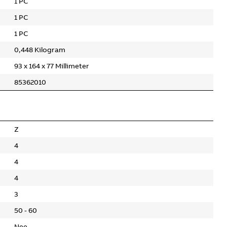
1 PC
1 PC
1 PC
0,448 Kilogram
93 x 164 x 77 Millimeter
85362010
Z
4
4
4
3
50 - 60
Nee