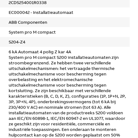
2CDS254001R0338
EC000042 - Installatieautomaat
ABB Componenten
System pro M compact
S204-Z4
6 kA Automaat 4 polig Z kar 4A
System pro M compact S200 installatieautomaten zijn
stroombegrenzend. Ze hebben twee verschillende
uitschakelmechanismen: het vertraagde thermische
uitschakelmechanisme voor bescherming tegen
overbelasting en het elektromechanische
uitschakelmechanisme voor bescherming tegen
kortsluiting. Ze zijn beschikbaar met verschillende
karakteristieken (B, C, D, K, Z), configuraties (1P, 1P+N, 2P,
3P, 3P+N, 4P), onderbrekingsvermogens (tot 6 kA bij
230/400 V AC) en nominale stromen (tot 63 A). Alle
installatieautomaten van de productreeks S200 voldoen
aan IEC/EN 60898-1, IEC/EN 60947-2 en UL1077, waardoor
ze geschikt zijn voor residentiële, commerciële en
industriële toepassingen. Een onderaan te monteren
hulpcontact kan op de S200 worden geplaatst om 50%