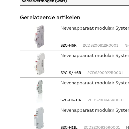
Verliesvermogen (watt)
Gerelateerde artikelen
Nevenapparaat modulair System
S2C-H6R
2CDS200912R0001
Ni
Nevenapparaat modulair Syste
S2C-S/H6R
2CDS200922R0001
Nevenapparaat modulair Syste
S2C-H6-11R
2CDS200946R0001
Nevenapparaat modulair Syste
S2C-H11L
2CDS200936R0001
N