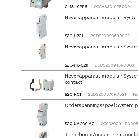
CMS-102PS
2CCA880102R0001
Nevenapparaat modulair Syste
S2C-H20L
2CDS200936R0002
Nevenapparaat modulair Syste
S2C-H6-02R
2CDS200946R0003
Nevenapparaat modulair System
contact
S2C-H01
2CDS200970R0031
Ni
Onderspanningsspoel System p
S2C-UA 230 AC
2CSS200911R000
Toebehoren/onderdelen voor l