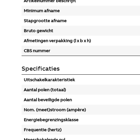
Artikelnummer beschrijft
Minimum afname
Stapgrootte afname
Bruto gewicht
Afmetingen verpakking (l x b x h)
CBS nummer
Specificaties
Uitschakelkarakteristiek
Aantal polen (totaal)
Aantal beveiligde polen
Nom. (meet)stroom (ampère)
Energiebegrenzingsklasse
Frequentie (hertz)
Meeschakelende nul