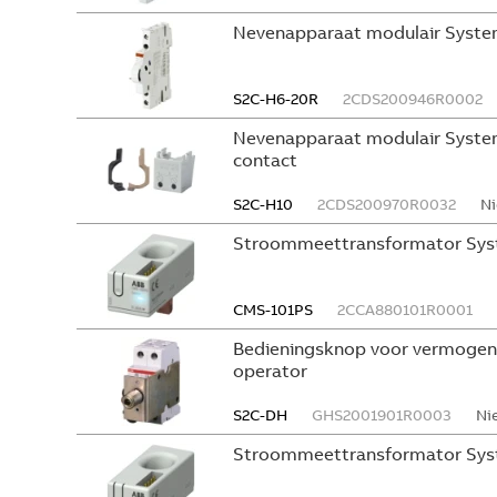
Nevenapparaat modulair System
S2C-H6-20R
2CDS200946R0002
Nevenapparaat modulair System
contact
S2C-H10
2CDS200970R0032
Ni
Stroommeettransformator Sys
CMS-101PS
2CCA880101R0001
Bedieningsknop voor vermogen
operator
S2C-DH
GHS2001901R0003
Ni
Stroommeettransformator Sys