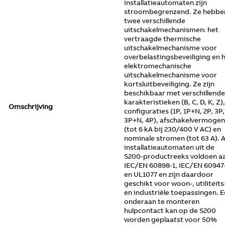
installatieautomaten zijn
stroombegrenzend. Ze hebbe
twee verschillende
uitschakelmechanismen: het
vertraagde thermische
uitschakelmechanisme voor
overbelastingsbeveiliging en 
elektromechanische
uitschakelmechanisme voor
kortsluitbeveiliging. Ze zijn
beschikbaar met verschillende
karakteristieken (B, C, D, K, Z),
Omschrijving
configuraties (1P, 1P+N, 2P, 3P,
3P+N, 4P), afschakelvermogen
(tot 6 kA bij 230/400 V AC) en
nominale stromen (tot 63 A). A
installatieautomaten uit de
S200‑productreeks voldoen a
IEC/EN 60898‑1, IEC/EN 60947
en UL1077 en zijn daardoor
geschikt voor woon-, utiliteits
en industriële toepassingen. 
onderaan te monteren
hulpcontact kan op de S200
worden geplaatst voor 50%