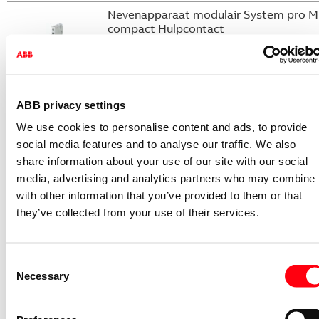
Nevenapparaat modulair System pro M
compact Hulpcontact
S2C-H6-11R
2CDS200946R0001
Niet voorraadhoudend - Courant
ABB privacy settings
Nevenapparaat modulair System pro M
We use cookies to personalise content and ads, to provide
compact Hulpcontact 1M+1V
social media features and to analyse our traffic. We also
S2C-H11L
share information about your use of our site with our social
2CDS200936R0001
media, advertising and analytics partners who may combine i
Niet voorraadhoudend - Courant
with other information that you’ve provided to them or that
they’ve collected from your use of their services.
Nevenapparaat modulair System pro M
compact Hulpcontact aan de rechterzij
2NO
S2C-H6-20R
Consent
2CDS200946R0002
Necessary
Selection
Niet voorraadhoudend - Courant
Nevenapparaat modulair System pro M