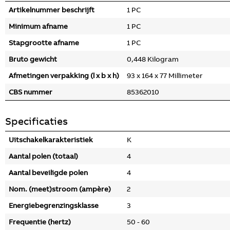
Artikelnummer beschrijft
1 PC
Minimum afname
1 PC
Stapgrootte afname
1 PC
Bruto gewicht
0,448 Kilogram
Afmetingen verpakking (l x b x h)
93 x 164 x 77 Millimeter
CBS nummer
85362010
Specificaties
Uitschakelkarakteristiek
K
Aantal polen (totaal)
4
Aantal beveiligde polen
4
Nom. (meet)stroom (ampère)
2
Energiebegrenzingsklasse
3
Frequentie (hertz)
50 - 60