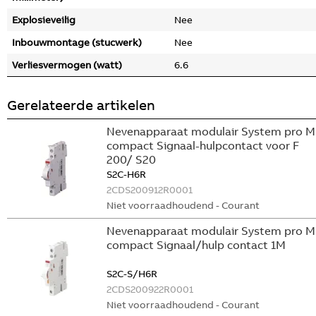
Explosieveilig
Nee
Inbouwmontage (stucwerk)
Nee
Verliesvermogen (watt)
6.6
Gerelateerde artikelen
Nevenapparaat modulair System pro M
compact Signaal-hulpcontact voor F
200/ S20
S2C-H6R
2CDS200912R0001
Niet voorraadhoudend - Courant
Nevenapparaat modulair System pro M
compact Signaal/hulp contact 1M
S2C-S/H6R
2CDS200922R0001
Niet voorraadhoudend - Courant