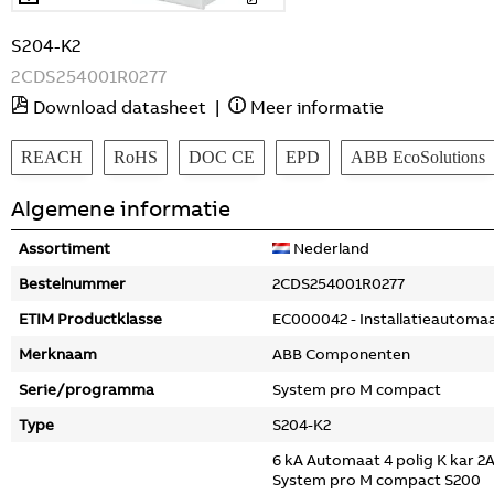
S204-K2
2CDS254001R0277
Download datasheet
|
Meer informatie
REACH
RoHS
DOC CE
EPD
ABB EcoSolutions
Algemene informatie
Assortiment
Nederland
Bestelnummer
2CDS254001R0277
ETIM Productklasse
EC000042 - Installatieautoma
Merknaam
ABB Componenten
Serie/programma
System pro M compact
Type
S204-K2
6 kA Automaat 4 polig K kar 2
System pro M compact S200