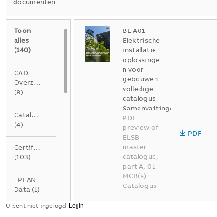
documenten
Toon
BE A01
alles
Elektrische
(
140
)
installatie
oplossinge
n voor
CAD
gebouwen
Overzichtstekening
volledige
(
8
)
catalogus
Samenvatting:
Catalogus
PDF
(
4
)
preview of
PDF
ELSB
master
Certificaat
catalogue,
(
103
)
part A, 01
MCB(s)
EPLAN
Catalogus
Data
(
1
)
-
Nederlands
U bent niet ingelogd
Folder
-
2026-04-