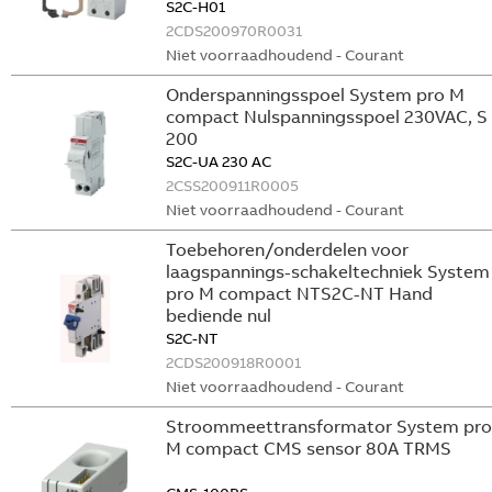
S2C-H01
2CDS200970R0031
Niet voorraadhoudend - Courant
Onderspanningsspoel System pro M
compact Nulspanningsspoel 230VAC, S
200
S2C-UA 230 AC
2CSS200911R0005
Niet voorraadhoudend - Courant
Toebehoren/onderdelen voor
laagspannings-schakeltechniek System
pro M compact NTS2C-NT Hand
bediende nul
S2C-NT
2CDS200918R0001
Niet voorraadhoudend - Courant
Stroommeettransformator System pro
M compact CMS sensor 80A TRMS