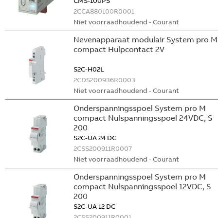
CMS-100PS
2CCA880100R0001
Niet voorraadhoudend - Courant
Nevenapparaat modulair System pro M
compact Hulpcontact 2V
S2C-H02L
2CDS200936R0003
Niet voorraadhoudend - Courant
Onderspanningsspoel System pro M
compact Nulspanningsspoel 24VDC, S
200
S2C-UA 24 DC
2CSS200911R0007
Niet voorraadhoudend - Courant
Onderspanningsspoel System pro M
compact Nulspanningsspoel 12VDC, S
200
S2C-UA 12 DC
2CSS200911R0001