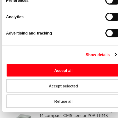
Preferences
compact S2C-H10 Bottom-fitting
auxiliary contact
S2C-H10
Analytics
2CDS200970R0032
Niet voorraadhoudend - Courant
Advertising and tracking
Stroommeettransformator System pro
M compact CMS sensor 40A TRMS
CMS-101PS
Show details
2CCA880101R0001
Niet voorraadhoudend - Courant
Accept all
Bedieningsknop voor
vermogensschakelaar System pro M
compact Through the door operator
Accept selected
S2C-DH
GHS2001901R0003
Niet voorraadhoudend - Courant
Refuse all
Stroommeettransformator System pro
M compact CMS sensor 20A TRMS