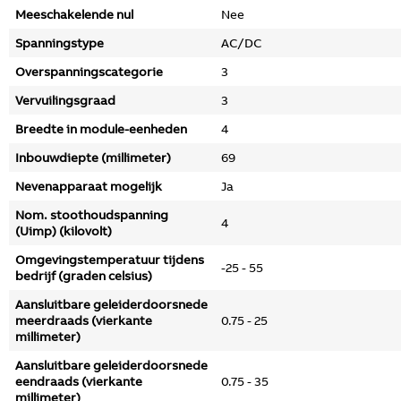
Meeschakelende nul
Nee
Spanningstype
AC/DC
Overspanningscategorie
3
Vervuilingsgraad
3
Breedte in module-eenheden
4
Inbouwdiepte (millimeter)
69
Nevenapparaat mogelijk
Ja
Nom. stoothoudspanning
4
(Uimp) (kilovolt)
Omgevingstemperatuur tijdens
-25 - 55
bedrijf (graden celsius)
Aansluitbare geleiderdoorsnede
meerdraads (vierkante
0.75 - 25
millimeter)
Aansluitbare geleiderdoorsnede
eendraads (vierkante
0.75 - 35
millimeter)