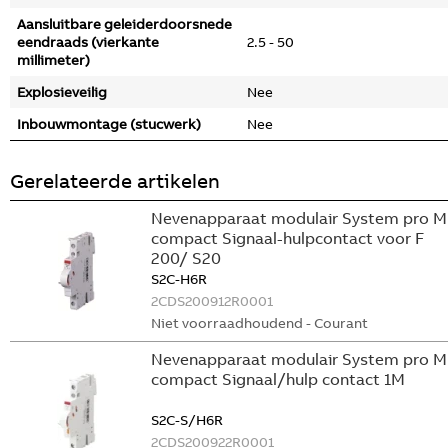
Aansluitbare geleiderdoorsnede
eendraads (vierkante
2.5 - 50
millimeter)
Explosieveilig
Nee
Inbouwmontage (stucwerk)
Nee
Gerelateerde artikelen
Nevenapparaat modulair System pro M
compact Signaal-hulpcontact voor F
200/ S20
S2C-H6R
2CDS200912R0001
Niet voorraadhoudend - Courant
Nevenapparaat modulair System pro M
compact Signaal/hulp contact 1M
S2C-S/H6R
2CDS200922R0001