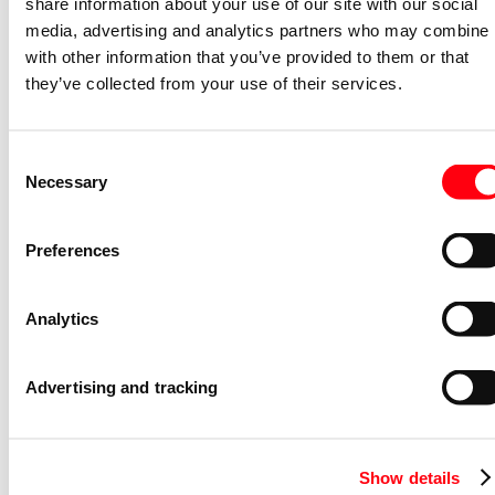
share information about your use of our site with our social
Stroommeettransformator System pro
media, advertising and analytics partners who may combine i
M compact CMS sensor 40A TRMS
with other information that you’ve provided to them or that
they’ve collected from your use of their services.
CMS-101PS
2CCA880101R0001
Niet voorraadhoudend - Courant
Consent
Necessary
Bedieningsknop voor
Selection
vermogensschakelaar System pro M
compact Through the door operator
Preferences
S2C-DH
GHS2001901R0003
Niet voorraadhoudend - Courant
Analytics
Stroommeettransformator System pro
M compact CMS sensor 20A TRMS
Advertising and tracking
CMS-102PS
2CCA880102R0001
Niet voorraadhoudend - Courant
Show details