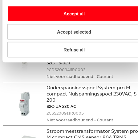
Nevenapparaat modulair System pro M
compact Hulpcontact 2M
Accept all
S2C-H20L
2CDS200936R0002
Accept selected
Niet voorraadhoudend - Courant
Nevenapparaat modulair System pro M
Refuse all
compact Hulpcontact
S2C-H6-02R
2CDS200946R0003
Niet voorraadhoudend - Courant
Onderspanningsspoel System pro M
compact Nulspanningsspoel 230VAC, S
200
S2C-UA 230 AC
2CSS200911R0005
Niet voorraadhoudend - Courant
Stroommeettransformator System pro
M compact CMS sensor 80A TRMS