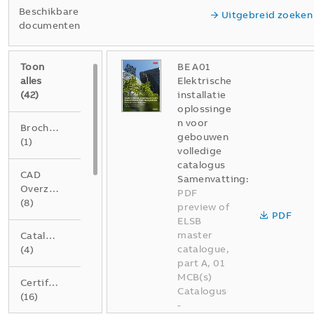
Beschikbare
Uitgebreid zoeken
documenten
Toon
BE A01
alles
Elektrische
(
42
)
installatie
oplossinge
n voor
Brochure
gebouwen
(
1
)
volledige
catalogus
CAD
Samenvatting:
Overzichtstekening
PDF
(
8
)
preview of
PDF
ELSB
master
Catalogus
catalogue,
(
4
)
part A, 01
MCB(s)
Certificaat
Catalogus
(
16
)
-