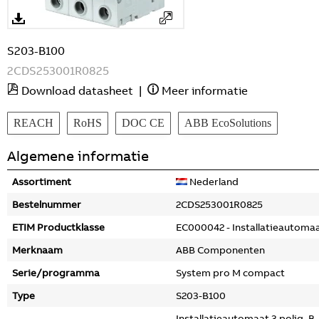
S203-B100
2CDS253001R0825
Download datasheet
|
Meer informatie
REACH
RoHS
DOC CE
ABB EcoSolutions
Algemene informatie
Assortiment
Nederland
Bestelnummer
2CDS253001R0825
ETIM Productklasse
EC000042 - Installatieautoma
Merknaam
ABB Componenten
Serie/programma
System pro M compact
Type
S203-B100
Installatieautomaat 3 polig, B