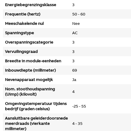
Energiebegrenzingsklasse
3
Frequentie (hertz)
50 - 60
Meeschakelende nul
Nee
Spanningstype
AC
Overspanningscategorie
3
Vervuilingsgraad
3
Breedte in module-eenheden
3
Inbouwdiepte (millimeter)
69
Nevenapparaat mogelijk
Ja
Nom. stoothoudspanning
4
(Uimp) (kilovolt)
Omgevingstemperatuur tijdens
-25 - 55
bedrijf (graden celsius)
Aansluitbare geleiderdoorsnede
meerdraads (vierkante
4 - 35
millimeter)