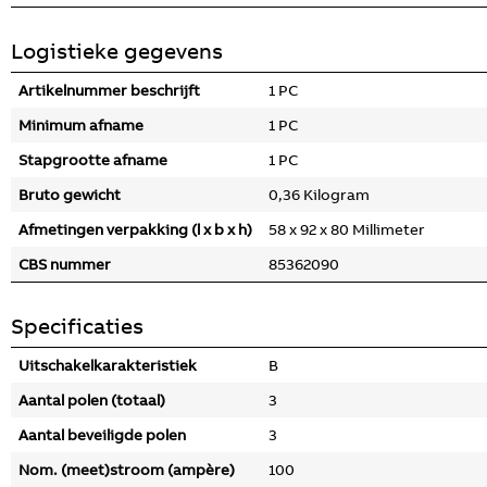
Logistieke gegevens
Artikelnummer beschrijft
1 PC
Minimum afname
1 PC
Stapgrootte afname
1 PC
Bruto gewicht
0,36 Kilogram
Afmetingen verpakking (l x b x h)
58 x 92 x 80 Millimeter
CBS nummer
85362090
Specificaties
Uitschakelkarakteristiek
B
Aantal polen (totaal)
3
Aantal beveiligde polen
3
Nom. (meet)stroom (ampère)
100