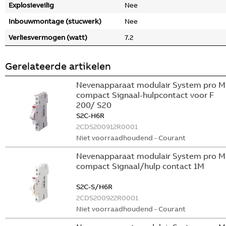
Explosieveilig
Nee
Inbouwmontage (stucwerk)
Nee
Verliesvermogen (watt)
7.2
Gerelateerde artikelen
Nevenapparaat modulair System pro M
compact Signaal-hulpcontact voor F
200/ S20
S2C-H6R
2CDS200912R0001
Niet voorraadhoudend - Courant
Nevenapparaat modulair System pro M
compact Signaal/hulp contact 1M
S2C-S/H6R
2CDS200922R0001
Niet voorraadhoudend - Courant