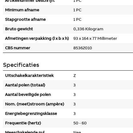
Artikelnummer beschrijft
1 PC
Minimum afname
1 PC
Stapgrootte afname
1 PC
Bruto gewicht
0,336 Kilogram
Afmetingen verpakking (l x b x h)
93 x 164 x 77 Millimeter
CBS nummer
85362010
Specificaties
Uitschakelkarakteristiek
Z
Aantal polen (totaal)
3
Aantal beveiligde polen
3
Nom. (meet)stroom (ampère)
3
Energiebegrenzingsklasse
3
Frequentie (hertz)
50 - 60
Meeschakelende nul
Nee