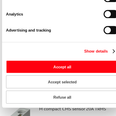
auxiliary contact
S2C-H10
Analytics
2CDS200970R0032
Niet voorraadhoudend - Courant
Advertising and tracking
Stroommeettransformator System pro
M compact CMS sensor 40A TRMS
CMS-101PS
Show details
2CCA880101R0001
Niet voorraadhoudend - Courant
Bedieningsknop voor
Accept all
vermogensschakelaar System pro M
compact Through the door operator
Accept selected
S2C-DH
GHS2001901R0003
Niet voorraadhoudend - Courant
Refuse all
Stroommeettransformator System pro
M compact CMS sensor 20A TRMS