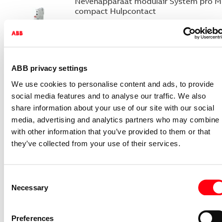
Nevenapparaat modulair System pro M
compact Hulpcontact
S2C-H6-11R
2CDS200946R0001
Niet voorraadhoudend - Courant
ABB privacy settings
Nevenapparaat modulair System pro M
compact Hulpcontact 1M+1V
We use cookies to personalise content and ads, to provide
social media features and to analyse our traffic. We also
S2C-H11L
share information about your use of our site with our social
2CDS200936R0001
media, advertising and analytics partners who may combine i
Niet voorraadhoudend - Courant
with other information that you’ve provided to them or that
Nevenapparaat modulair System pro M
they’ve collected from your use of their services.
compact Hulpcontact aan de rechterzij
2NO
S2C-H6-20R
Consent
2CDS200946R0002
Necessary
Selection
Niet voorraadhoudend - Courant
Nevenapparaat modulair System pro M
Preferences
compact S2C-H10 Bottom-fitting