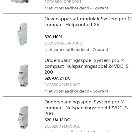
2CCA880100R0001
Niet voorraadhoudend - Courant
Nevenapparaat modulair System pro M
compact Hulpcontact 2V
S2C-H02L
2CDS200936R0003
Niet voorraadhoudend - Courant
Onderspanningsspoel System pro M
compact Nulspanningsspoel 24VDC, S
200
S2C-UA 24 DC
2CSS200911R0007
Niet voorraadhoudend - Courant
Onderspanningsspoel System pro M
compact Nulspanningsspoel 12VDC, S
200
S2C-UA 12 DC
2CSS200911R0001