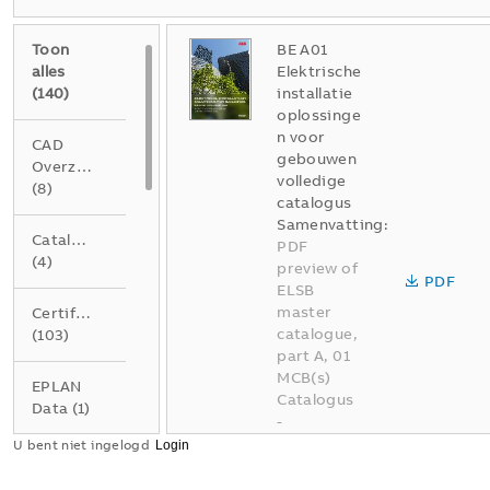
Toon
BE A01
alles
Elektrische
(
140
)
installatie
oplossinge
n voor
CAD
gebouwen
Overzichtstekening
volledige
(
8
)
catalogus
Samenvatting:
Catalogus
PDF
(
4
)
preview of
PDF
ELSB
master
Certificaat
catalogue,
(
103
)
part A, 01
MCB(s)
EPLAN
Catalogus
Data
(
1
)
-
Nederlands
U bent niet ingelogd
Folder
-
2026-04-
(
1
)
02
-
337,95