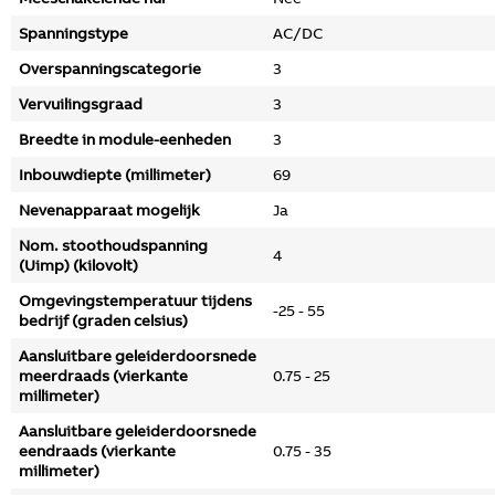
Spanningstype
AC/DC
Overspanningscategorie
3
Vervuilingsgraad
3
Breedte in module-eenheden
3
Inbouwdiepte (millimeter)
69
Nevenapparaat mogelijk
Ja
Nom. stoothoudspanning
4
(Uimp) (kilovolt)
Omgevingstemperatuur tijdens
-25 - 55
bedrijf (graden celsius)
Aansluitbare geleiderdoorsnede
meerdraads (vierkante
0.75 - 25
millimeter)
Aansluitbare geleiderdoorsnede
eendraads (vierkante
0.75 - 35
millimeter)