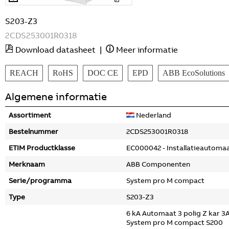
S203-Z3
2CDS253001R0318
Download datasheet
|
Meer informatie
REACH
RoHS
DOC CE
EPD
ABB EcoSolutions
Algemene informatie
Assortiment
Nederland
Bestelnummer
2CDS253001R0318
ETIM Productklasse
EC000042 - Installatieautoma
Merknaam
ABB Componenten
Serie/programma
System pro M compact
Type
S203-Z3
6 kA Automaat 3 polig Z kar 3
System pro M compact S200