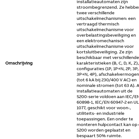
installatieautomaten zijn
stroombegrenzend. Ze hebbe
twee verschillende
uitschakelmechanismen: een
vertraagd thermisch
uitschakelmechanisme voor
overbelastingsbeveiliging en
een elektromechanisch
uitschakelmechanisme voor
kortsluitbeveiliging. Ze zijn
beschikbaar met verschillende
Omschrijving
karakteristieken (B, C, D, K, Z),
configuraties (1P, 1P+N, 2P, 3P,
3P+N, 4P), afschakelvermogen
(tot 6 kA bij 230/400 V AC) en
nominale stromen (tot 63 A). A
installatieautomaten uit de
S200-serie voldoen aan IEC/E
60898-1, IEC/EN 60947-2 en UL
1077, geschikt voor woon-,
utiliteits- en industriële
toepassingen. Een onder te
monteren hulpcontact kan op
S200 worden geplaatst en
bespaart 50% ruimte.