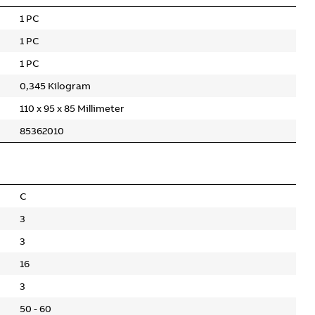
1 PC
1 PC
1 PC
0,345 Kilogram
110 x 95 x 85 Millimeter
85362010
C
3
3
16
3
50 - 60