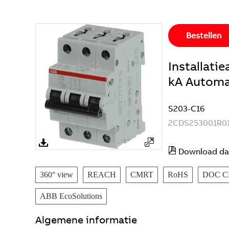
Bestellen
Installat
kA Automaa
S203-C16
2CDS253001R0
Download da
360° view
REACH
CMRT
RoHS
DOC C
ABB EcoSolutions
Algemene informatie