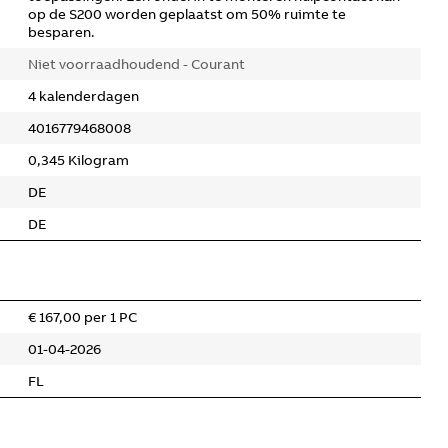
op de S200 worden geplaatst om 50% ruimte te
besparen.
Niet voorraadhoudend - Courant
4 kalenderdagen
4016779468008
0,345 Kilogram
DE
DE
€ 167,00 per 1 PC
01-04-2026
FL