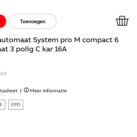
Toevoegen
ieautomaat System pro M compact 6
t 3 polig C kar 16A
164
tasheet
|
Meer informatie
E
EPD