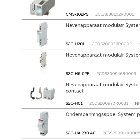
CMS-102PS
2CCA880102R0001
Nevenapparaat modulair Syste
S2C-H20L
2CDS200936R0002
Nevenapparaat modulair Syste
S2C-H6-02R
2CDS200946R0003
Nevenapparaat modulair System
contact
S2C-H01
2CDS200970R0031
Ni
Onderspanningsspoel System p
S2C-UA 230 AC
2CSS200911R000