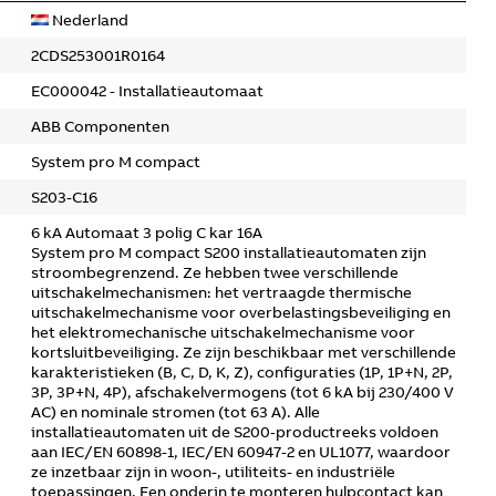
Nederland
2CDS253001R0164
EC000042 - Installatieautomaat
ABB Componenten
System pro M compact
S203-C16
6 kA Automaat 3 polig C kar 16A
System pro M compact S200 installatieautomaten zijn
stroombegrenzend. Ze hebben twee verschillende
uitschakelmechanismen: het vertraagde thermische
uitschakelmechanisme voor overbelastingsbeveiliging en
het elektromechanische uitschakelmechanisme voor
kortsluitbeveiliging. Ze zijn beschikbaar met verschillende
karakteristieken (B, C, D, K, Z), configuraties (1P, 1P+N, 2P,
3P, 3P+N, 4P), afschakelvermogens (tot 6 kA bij 230/400 V
AC) en nominale stromen (tot 63 A). Alle
installatieautomaten uit de S200‑productreeks voldoen
aan IEC/EN 60898-1, IEC/EN 60947-2 en UL1077, waardoor
ze inzetbaar zijn in woon-, utiliteits- en industriële
toepassingen. Een onderin te monteren hulpcontact kan