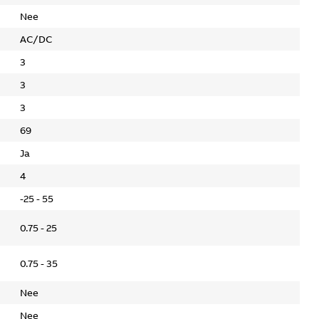
Nee
AC/DC
3
3
3
69
Ja
4
-25 - 55
0.75 - 25
0.75 - 35
Nee
Nee