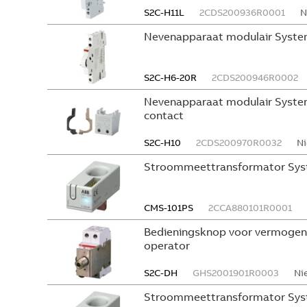
S2C-H11L
2CDS200936R0001
N
Nevenapparaat modulair System
S2C-H6-20R
2CDS200946R0002
Nevenapparaat modulair System
contact
S2C-H10
2CDS200970R0032
Ni
Stroommeettransformator Sys
CMS-101PS
2CCA880101R0001
Bedieningsknop voor vermogen
operator
S2C-DH
GHS2001901R0003
Ni
Stroommeettransformator Sys