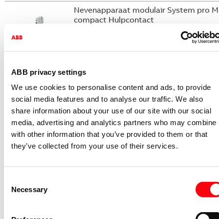
Nevenapparaat modulair System pro M
compact Hulpcontact
S2C-H6-11R
2CDS200946R0001
Niet voorraadhoudend - Courant
ABB privacy settings
Nevenapparaat modulair System pro M
We use cookies to personalise content and ads, to provide
compact Hulpcontact 1M+1V
social media features and to analyse our traffic. We also
S2C-H11L
share information about your use of our site with our social
2CDS200936R0001
media, advertising and analytics partners who may combine i
Niet voorraadhoudend - Courant
with other information that you’ve provided to them or that
they’ve collected from your use of their services.
Nevenapparaat modulair System pro M
compact Hulpcontact aan de rechterzij
2NO
S2C-H6-20R
Consent
2CDS200946R0002
Necessary
Selection
Niet voorraadhoudend - Courant
Nevenapparaat modulair System pro M