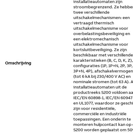
installatieautomaten zijn
stroombegrenzend. Ze hebbe
twee verschillende
uitschakelmechanismen: een
vertraagd thermisch
uitschakelmechanisme voor
overbelastingsbeveiliging en
een elektromechanisch
uitschakelmechanisme voor
kortsluitbeveiliging. Ze zijn
beschikbaar met verschillende
karakteristieken (B, C, D, K, Z),
Omschrijving
configuraties (1P, 1P+N, 2P, 3P,
3P+N, 4P), afschakelvermogen
(tot 6 kA bij 230/400 V AC) en
nominale stromen (tot 63 A). A
installatieautomaten uit de
productreeks S200 voldoen a
IEC/EN 60898-1, IEC/EN 60947
en UL1077, waardoor ze gesch
zijn voor residentiële,
commerciële en industriële
toepassingen. Een onderin te
monteren hulpcontact kan op
S200 worden geplaatst om 5