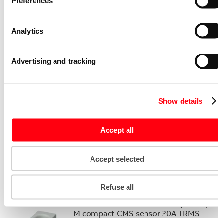
Preferences
compact S2C-H10 Bottom-fitting
auxiliary contact
S2C-H10
Analytics
2CDS200970R0032
Niet voorraadhoudend - Courant
Advertising and tracking
Stroommeettransformator System pro
M compact CMS sensor 40A TRMS
CMS-101PS
Show details
2CCA880101R0001
Niet voorraadhoudend - Courant
Accept all
Bedieningsknop voor
vermogensschakelaar System pro M
compact Through the door operator
Accept selected
S2C-DH
GHS2001901R0003
Niet voorraadhoudend - Courant
Refuse all
Stroommeettransformator System pro
M compact CMS sensor 20A TRMS