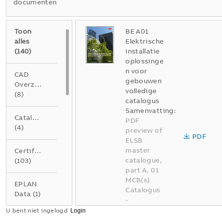
documenten
Toon
BE A01
alles
Elektrische
(
140
)
installatie
oplossinge
n voor
CAD
gebouwen
Overzichtstekening
volledige
(
8
)
catalogus
Samenvatting:
Catalogus
PDF
(
4
)
preview of
PDF
ELSB
master
Certificaat
catalogue,
(
103
)
part A, 01
MCB(s)
EPLAN
Catalogus
Data
(
1
)
-
Nederlands
U bent niet ingelogd
Folder
-
2026-04-