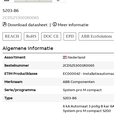
S203-B6
2CDS253001R0065
Download datasheet
|
Meer informatie
REACH
RoHS
DOC CE
EPD
ABB EcoSolutions
Algemene informatie
Assortiment
Nederland
Bestelnummer
2CDS253001R0065
ETIM Productklasse
EC000042 - Installatieautoma
Merknaam
ABB Componenten
Serie/programma
System pro M compact
Type
S203-B6
6 kA Automaat 3 polig B kar 6
System pro M compact S200