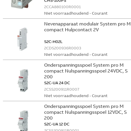
CMS-100PS
2CCA880100R0001
Niet voorraadhoudend - Courant
Nevenapparaat modulair System pro M
compact Hulpcontact 2V
S2C-H02L
2CDS200936R0003
Niet voorraadhoudend - Courant
Onderspanningsspoel System pro M
compact Nulspanningsspoel 24VDC, S
200
S2C-UA 24 DC
2CSS200911R0007
Niet voorraadhoudend - Courant
Onderspanningsspoel System pro M
compact Nulspanningsspoel 12VDC, S
200
S2C-UA 12 DC
2CSS200911R0001