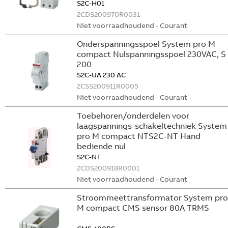
S2C-H01
2CDS200970R0031
Niet voorraadhoudend - Courant
Onderspanningsspoel System pro M
compact Nulspanningsspoel 230VAC, S
200
S2C-UA 230 AC
2CSS200911R0005
Niet voorraadhoudend - Courant
Toebehoren/onderdelen voor
laagspannings-schakeltechniek System
pro M compact NTS2C-NT Hand
bediende nul
S2C-NT
2CDS200918R0001
Niet voorraadhoudend - Courant
Stroommeettransformator System pro
M compact CMS sensor 80A TRMS