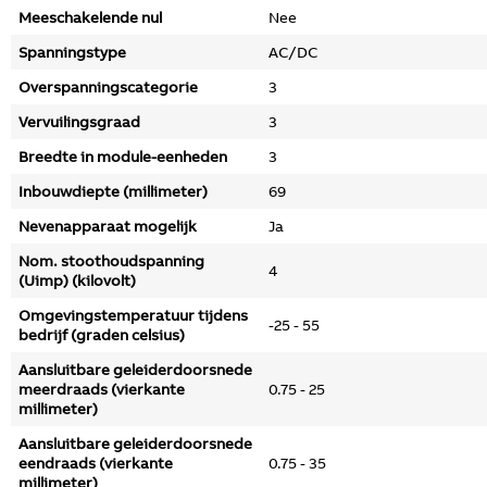
Meeschakelende nul
Nee
Spanningstype
AC/DC
Overspanningscategorie
3
Vervuilingsgraad
3
Breedte in module-eenheden
3
Inbouwdiepte (millimeter)
69
Nevenapparaat mogelijk
Ja
Nom. stoothoudspanning
4
(Uimp) (kilovolt)
Omgevingstemperatuur tijdens
-25 - 55
bedrijf (graden celsius)
Aansluitbare geleiderdoorsnede
meerdraads (vierkante
0.75 - 25
millimeter)
Aansluitbare geleiderdoorsnede
eendraads (vierkante
0.75 - 35
millimeter)