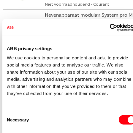
Niet voorraadhoudend - Courant
Nevenapparaat modulair System pro M
compact Hulpcontact
S2C-H6-11R
2CDS200946R0001
Niet voorraadhoudend - Courant
ABB privacy settings
Nevenapparaat modulair System pro M
We use cookies to personalise content and ads, to provide
compact Hulpcontact 1M+1V
social media features and to analyse our traffic. We also
share information about your use of our site with our social
S2C-H11L
media, advertising and analytics partners who may combine i
2CDS200936R0001
with other information that you’ve provided to them or that
Niet voorraadhoudend - Courant
they’ve collected from your use of their services.
Nevenapparaat modulair System pro M
compact Hulpcontact aan de rechterzij
2NO
Consent
S2C-H6-20R
Necessary
Selection
2CDS200946R0002
Niet voorraadhoudend - Courant