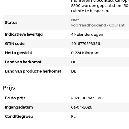
monteren hulpcontact kan op
S200 worden geplaatst om 5
ruimte te besparen.
Niet
Status
voorraadhoudend - Courant
Indicatieve levertijd
4 kalenderdagen
GTIN code
4016779523356
Netto gewicht
0,224 Kilogram
Land van herkomst
DE
Land van productie herkomst
DE
Prijs
Bruto prijs
€ 126,00 per 1 PC
Ingangsdatum
01-04-2026
Conditiegroep
FL