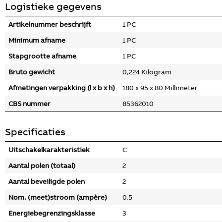
Logistieke gegevens
Artikelnummer beschrijft
1 PC
Minimum afname
1 PC
Stapgrootte afname
1 PC
Bruto gewicht
0,224 Kilogram
Afmetingen verpakking (l x b x h)
180 x 95 x 80 Millimeter
CBS nummer
85362010
Specificaties
Uitschakelkarakteristiek
C
Aantal polen (totaal)
2
Aantal beveiligde polen
2
Nom. (meet)stroom (ampère)
0.5
Energiebegrenzingsklasse
3