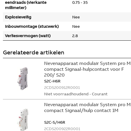
eendraads (vierkante
0.75 - 35
millimeter)
Explosieveilig
Nee
Inbouwmontage (stucwerk)
Nee
Verliesvermogen (watt)
2.8
Gerelateerde artikelen
Nevenapparaat modulair System pro M
compact Signaal-hulpcontact voor F
200/ S20
S2C-H6R
2CDS200912R0001
Niet voorraadhoudend - Courant
Nevenapparaat modulair System pro M
compact Signaal/hulp contact 1M
S2C-S/H6R
2CDS200922R0001