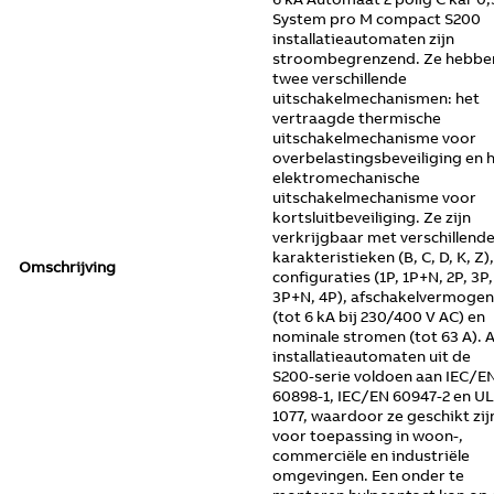
System pro M compact S200
installatieautomaten zijn
stroombegrenzend. Ze hebbe
twee verschillende
uitschakelmechanismen: het
vertraagde thermische
uitschakelmechanisme voor
overbelastingsbeveiliging en 
elektromechanische
uitschakelmechanisme voor
kortsluitbeveiliging. Ze zijn
verkrijgbaar met verschillend
karakteristieken (B, C, D, K, Z),
Omschrijving
configuraties (1P, 1P+N, 2P, 3P,
3P+N, 4P), afschakelvermogen
(tot 6 kA bij 230/400 V AC) en
nominale stromen (tot 63 A). A
installatieautomaten uit de
S200-serie voldoen aan IEC/E
60898-1, IEC/EN 60947-2 en UL
1077, waardoor ze geschikt zij
voor toepassing in woon-,
commerciële en industriële
omgevingen. Een onder te