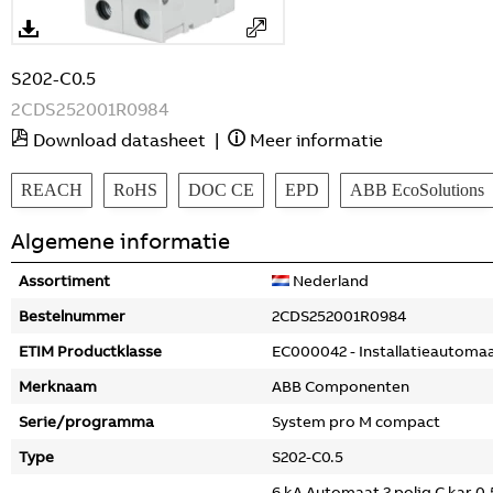
S202-C0.5
2CDS252001R0984
Download datasheet
|
Meer informatie
REACH
RoHS
DOC CE
EPD
ABB EcoSolutions
Algemene informatie
Assortiment
Nederland
Bestelnummer
2CDS252001R0984
ETIM Productklasse
EC000042 - Installatieautoma
Merknaam
ABB Componenten
Serie/programma
System pro M compact
Type
S202-C0.5
6 kA Automaat 2 polig C kar 0