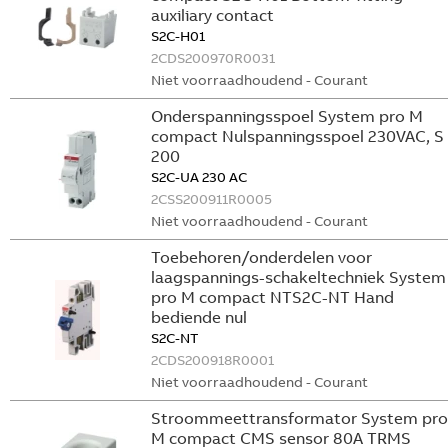
auxiliary contact
S2C-H01
2CDS200970R0031
Niet voorraadhoudend - Courant
Onderspanningsspoel System pro M
compact Nulspanningsspoel 230VAC, S
200
S2C-UA 230 AC
2CSS200911R0005
Niet voorraadhoudend - Courant
Toebehoren/onderdelen voor
laagspannings-schakeltechniek System
pro M compact NTS2C-NT Hand
bediende nul
S2C-NT
2CDS200918R0001
Niet voorraadhoudend - Courant
Stroommeettransformator System pro
M compact CMS sensor 80A TRMS