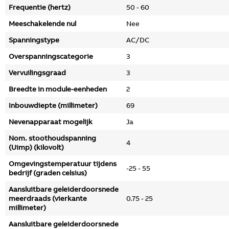
Frequentie (hertz)
50 - 60
Meeschakelende nul
Nee
Spanningstype
AC/DC
Overspanningscategorie
3
Vervuilingsgraad
3
Breedte in module-eenheden
2
Inbouwdiepte (millimeter)
69
Nevenapparaat mogelijk
Ja
Nom. stoothoudspanning
4
(Uimp) (kilovolt)
Omgevingstemperatuur tijdens
-25 - 55
bedrijf (graden celsius)
Aansluitbare geleiderdoorsnede
meerdraads (vierkante
0.75 - 25
millimeter)
Aansluitbare geleiderdoorsnede