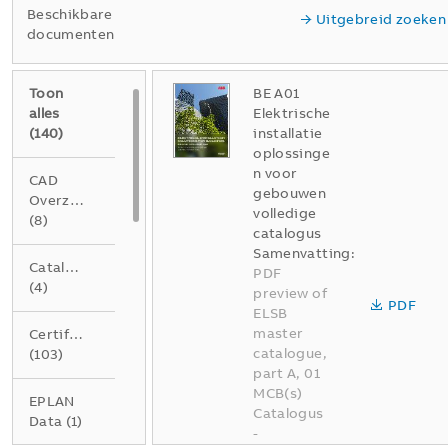
Beschikbare
Uitgebreid zoeken
documenten
Toon
BE A01
alles
Elektrische
(
140
)
installatie
oplossinge
n voor
CAD
gebouwen
Overzichtstekening
volledige
(
8
)
catalogus
Samenvatting:
Catalogus
PDF
(
4
)
preview of
PDF
ELSB
master
Certificaat
catalogue,
(
103
)
part A, 01
MCB(s)
EPLAN
Catalogus
Data
(
1
)
-