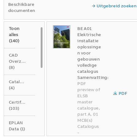
Beschikbare
Uitgebreid zoeken
documenten
Toon
BE A01
alles
Elektrische
(
140
)
installatie
oplossinge
n voor
CAD
gebouwen
Overzichtstekening
volledige
(
8
)
catalogus
Samenvatting:
Catalogus
PDF
(
4
)
preview of
PDF
ELSB
master
Certificaat
catalogue,
(
103
)
part A, 01
MCB(s)
EPLAN
Catalogus
Data
(
1
)
-