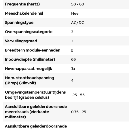
Frequentie (hertz)
50 - 60
Meeschakelende nul
Nee
Spanningstype
AC/DC
Overspanningscategorie
3
Vervuilingsgraad
3
Breedte in module-eenheden
2
Inbouwdiepte (millimeter)
69
Nevenapparaat mogelijk
Ja
Nom. stoothoudspanning
4
(Uimp) (kilovolt)
Omgevingstemperatuur tijdens
-25 - 55
bedrijf (graden celsius)
Aansluitbare geleiderdoorsnede
meerdraads (vierkante
0.75 - 25
millimeter)
Aansluitbare geleiderdoorsnede