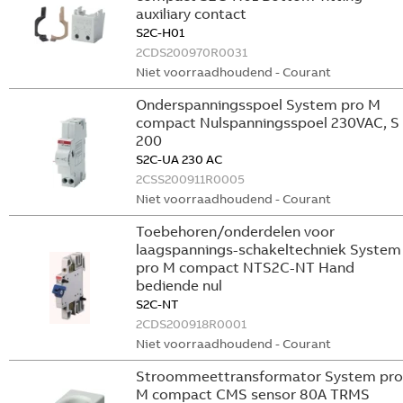
auxiliary contact
S2C-H01
2CDS200970R0031
Niet voorraadhoudend - Courant
Onderspanningsspoel System pro M
compact Nulspanningsspoel 230VAC, S
200
S2C-UA 230 AC
2CSS200911R0005
Niet voorraadhoudend - Courant
Toebehoren/onderdelen voor
laagspannings-schakeltechniek System
pro M compact NTS2C-NT Hand
bediende nul
S2C-NT
2CDS200918R0001
Niet voorraadhoudend - Courant
Stroommeettransformator System pro
M compact CMS sensor 80A TRMS