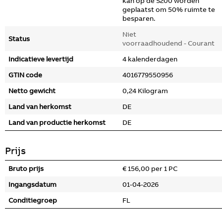
kan op de S200 worden
geplaatst om 50% ruimte te
besparen.
Niet
Status
voorraadhoudend - Courant
Indicatieve levertijd
4 kalenderdagen
GTIN code
4016779550956
Netto gewicht
0,24 Kilogram
Land van herkomst
DE
Land van productie herkomst
DE
Prijs
Bruto prijs
€ 156,00 per 1 PC
Ingangsdatum
01-04-2026
Conditiegroep
FL