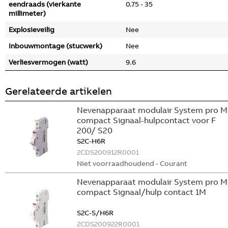
eendraads (vierkante
0.75 - 35
millimeter)
Explosieveilig
Nee
Inbouwmontage (stucwerk)
Nee
Verliesvermogen (watt)
9.6
Gerelateerde artikelen
Nevenapparaat modulair System pro M
compact Signaal-hulpcontact voor F
200/ S20
S2C-H6R
2CDS200912R0001
Niet voorraadhoudend - Courant
Nevenapparaat modulair System pro M
compact Signaal/hulp contact 1M
S2C-S/H6R
2CDS200922R0001