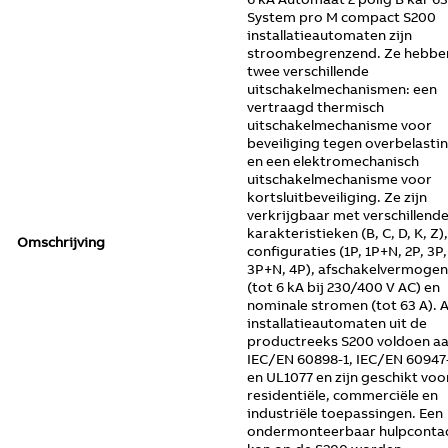
System pro M compact S200
installatieautomaten zijn
stroombegrenzend. Ze hebbe
twee verschillende
uitschakelmechanismen: een
vertraagd thermisch
uitschakelmechanisme voor
beveiliging tegen overbelasti
en een elektromechanisch
uitschakelmechanisme voor
kortsluitbeveiliging. Ze zijn
verkrijgbaar met verschillend
karakteristieken (B, C, D, K, Z),
Omschrijving
configuraties (1P, 1P+N, 2P, 3P,
3P+N, 4P), afschakelvermogen
(tot 6 kA bij 230/400 V AC) en
nominale stromen (tot 63 A). A
installatieautomaten uit de
productreeks S200 voldoen a
IEC/EN 60898-1, IEC/EN 60947
en UL1077 en zijn geschikt voo
residentiële, commerciële en
industriële toepassingen. Een
ondermonteerbaar hulpconta