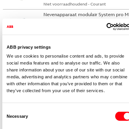
Niet voorraadhoudend - Courant
Nevenapparaat modulair System pro M
compact Hulpcontact
S2C-H6-11R
2CDS200946R0001
Niet voorraadhoudend - Courant
ABB privacy settings
Nevenapparaat modulair System pro M
We use cookies to personalise content and ads, to provide
compact Hulpcontact 1M+1V
social media features and to analyse our traffic. We also
share information about your use of our site with our social
S2C-H11L
media, advertising and analytics partners who may combine i
2CDS200936R0001
with other information that you’ve provided to them or that
Niet voorraadhoudend - Courant
they’ve collected from your use of their services.
Nevenapparaat modulair System pro M
compact Hulpcontact aan de rechterzij
2NO
Consent
S2C-H6-20R
Necessary
Selection
2CDS200946R0002
Niet voorraadhoudend - Courant