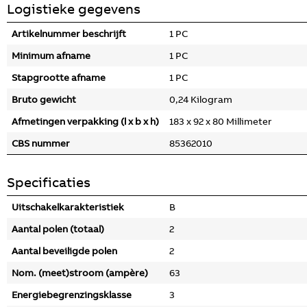
Logistieke gegevens
Artikelnummer beschrijft
1 PC
Minimum afname
1 PC
Stapgrootte afname
1 PC
Bruto gewicht
0,24 Kilogram
Afmetingen verpakking (l x b x h)
183 x 92 x 80 Millimeter
CBS nummer
85362010
Specificaties
Uitschakelkarakteristiek
B
Aantal polen (totaal)
2
Aantal beveiligde polen
2
Nom. (meet)stroom (ampère)
63
Energiebegrenzingsklasse
3