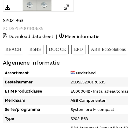
S202-B63
2CDS252001R0635
Download datasheet
|
Meer informatie
REACH
RoHS
DOC CE
EPD
ABB EcoSolutions
Algemene informatie
Assortiment
Nederland
Bestelnummer
2CDS252001R0635
ETIM Productklasse
EC000042 - Installatieautoma
Merknaam
ABB Componenten
Serie/programma
System pro M compact
Type
S202-B63
6 kA Automaat 2 polig B kar 6