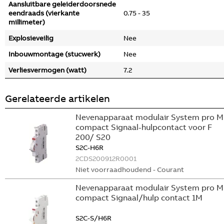
Aansluitbare geleiderdoorsnede
eendraads (vierkante
0.75 - 35
millimeter)
Explosieveilig
Nee
Inbouwmontage (stucwerk)
Nee
Verliesvermogen (watt)
7.2
Gerelateerde artikelen
Nevenapparaat modulair System pro M
compact Signaal-hulpcontact voor F
200/ S20
S2C-H6R
2CDS200912R0001
Niet voorraadhoudend - Courant
Nevenapparaat modulair System pro M
compact Signaal/hulp contact 1M
S2C-S/H6R