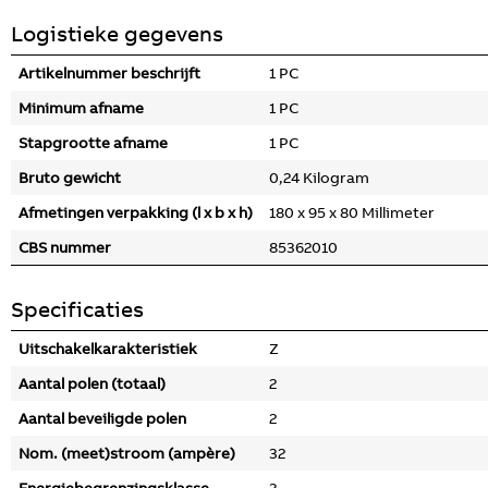
Logistieke gegevens
Artikelnummer beschrijft
1 PC
Minimum afname
1 PC
Stapgrootte afname
1 PC
Bruto gewicht
0,24 Kilogram
Afmetingen verpakking (l x b x h)
180 x 95 x 80 Millimeter
CBS nummer
85362010
Specificaties
Uitschakelkarakteristiek
Z
Aantal polen (totaal)
2
Aantal beveiligde polen
2
Nom. (meet)stroom (ampère)
32