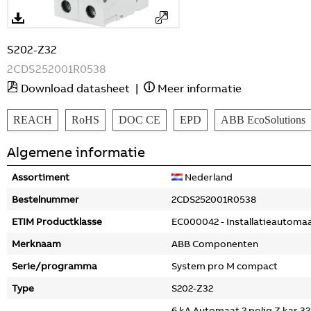
S202-Z32
2CDS252001R0538
Download datasheet
|
Meer informatie
REACH
RoHS
DOC CE
EPD
ABB EcoSolutions
Algemene informatie
Assortiment
Nederland
Bestelnummer
2CDS252001R0538
ETIM Productklasse
EC000042 - Installatieautoma
Merknaam
ABB Componenten
Serie/programma
System pro M compact
Type
S202-Z32
6 kA Automaat 2 polig Z kar 3