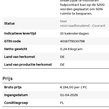
onderzijde te monteren
hulpcontact kan op de S200
worden geplaatst om 50%
ruimte te besparen.
Niet
Status
voorraadhoudend - Courant
Indicatieve levertijd
10 kalenderdagen
GTIN code
4016779530798
Netto gewicht
0,24 Kilogram
Land van herkomst
DE
Land van productie herkomst
DE
Prijs
Bruto prijs
€ 194,00 per 1 PC
Ingangsdatum
01-04-2026
Conditiegroep
FL