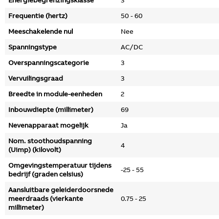
Energiebegrenzingsklasse
3
Frequentie (hertz)
50 - 60
Meeschakelende nul
Nee
Spanningstype
AC/DC
Overspanningscategorie
3
Vervuilingsgraad
3
Breedte in module-eenheden
2
Inbouwdiepte (millimeter)
69
Nevenapparaat mogelijk
Ja
Nom. stoothoudspanning
4
(Uimp) (kilovolt)
Omgevingstemperatuur tijdens
-25 - 55
bedrijf (graden celsius)
Aansluitbare geleiderdoorsnede
meerdraads (vierkante
0.75 - 25
millimeter)