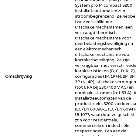
System pro M compact S200
installatieautomaten zijn
stroombegrenzend. Ze hebbe
twee verschillende
uitschakelmechanismen: een
vertraagd thermisch
uitschakelmechanisme voor
overbelastingsbeveiliging en
een elektromechanisch
uitschakelmechanisme voor
kortsluitbeveiliging. Ze zijn
verkrijgbaar met verschillend
karakteristieken (B, C, D, K, Z),
Omschrijving
configuraties (1P, 1P+N, 2P, 3P,
3P+N, 4P), afschakelvermogen
(tot 6 kA bij 230/400 V AC) en
nominale stromen (tot 63 A). A
installatieautomaten van de
productreeks S200 voldoen a
IEC/EN 60898-1, IEC/EN 60947
UL1077, waardoor ze geschikt
zijn voor residentiële,
commerciële en industriële
toepassingen. Een aan de