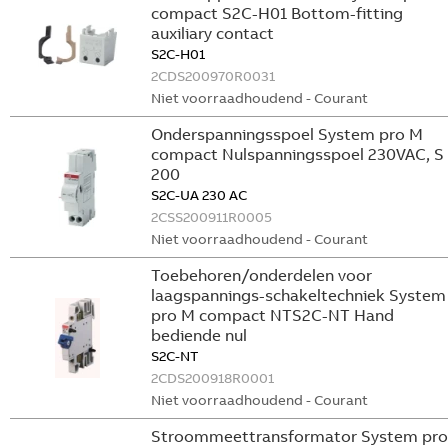
compact S2C-H01 Bottom-fitting
auxiliary contact
S2C-H01
2CDS200970R0031
Niet voorraadhoudend - Courant
Onderspanningsspoel System pro M
compact Nulspanningsspoel 230VAC, S
200
S2C-UA 230 AC
2CSS200911R0005
Niet voorraadhoudend - Courant
Toebehoren/onderdelen voor
laagspannings-schakeltechniek System
pro M compact NTS2C-NT Hand
bediende nul
S2C-NT
2CDS200918R0001
Niet voorraadhoudend - Courant
Stroommeettransformator System pro