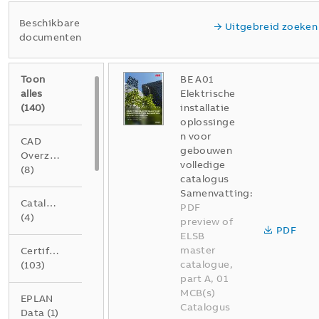
Beschikbare
Uitgebreid zoeken
documenten
Toon
BE A01
alles
Elektrische
(
140
)
installatie
oplossinge
n voor
CAD
gebouwen
Overzichtstekening
volledige
(
8
)
catalogus
Samenvatting:
Catalogus
PDF
(
4
)
preview of
PDF
ELSB
master
Certificaat
catalogue,
(
103
)
part A, 01
MCB(s)
EPLAN
Catalogus
Data
(
1
)