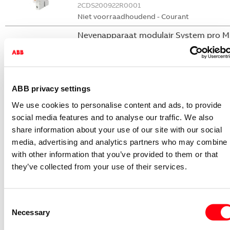
2CDS200922R0001
Niet voorraadhoudend - Courant
Nevenapparaat modulair System pro M
compact Hulpcontact
S2C-H6-11R
2CDS200946R0001
ABB privacy settings
Niet voorraadhoudend - Courant
We use cookies to personalise content and ads, to provide
Nevenapparaat modulair System pro M
social media features and to analyse our traffic. We also
compact Hulpcontact 1M+1V
share information about your use of our site with our social
S2C-H11L
media, advertising and analytics partners who may combine i
2CDS200936R0001
with other information that you’ve provided to them or that
Niet voorraadhoudend - Courant
they’ve collected from your use of their services.
Nevenapparaat modulair System pro M
compact Hulpcontact aan de rechterzij
2NO
Consent
S2C-H6-20R
Necessary
Selection
2CDS200946R0002